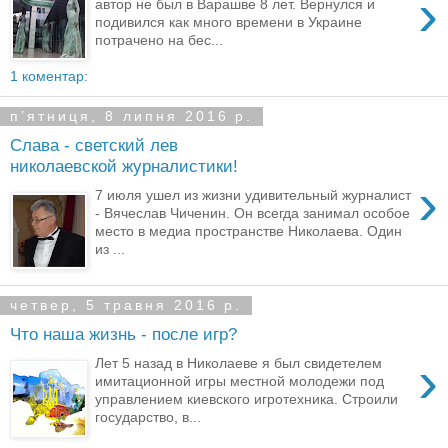
›
автор не был в Варашве 8 лет. Вернулся и
подивился как много времени в Украине
потрачено на бес...
1 коментар:
пʼятниця, 8 липня 2016 р.
Слава - светский лев
николаевской журналистики!
›
7 июля ушел из жизни удивительный журналист
- Вячеслав Чиченин. Он всегда занимал особое
место в медиа пространстве Николаева. Один
из ...
четвер, 5 травня 2016 р.
Что наша жизнь - после игр?
›
Лет 5 назад в Николаеве я был свидетелем
имитационной игры местной молодежи под
управлением киевского игротехника. Строили
государство, в...