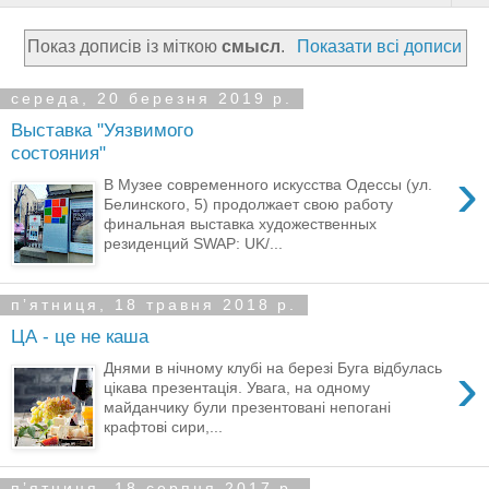
Показ дописів із міткою
смысл
.
Показати всі дописи
середа, 20 березня 2019 р.
Выставка "Уязвимого
состояния"
›
В Музее современного искусства Одессы (ул.
Белинского, 5) продолжает свою работу
финальная выставка художественных
резиденций SWAP: UK/...
пʼятниця, 18 травня 2018 р.
ЦА - це не каша
›
Днями в нічному клубі на березі Буга відбулась
цікава презентація. Увага, на одному
майданчику були презентовані непогані
крафтові сири,...
пʼятниця, 18 серпня 2017 р.