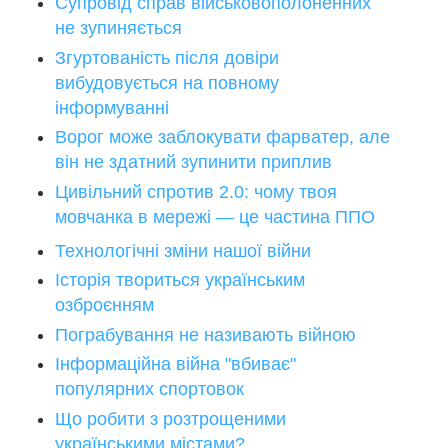
Супровід справ військовополоненних
не зупиняється
Згуртованість після довіри
вибудовується на повному
інформуванні
Ворог може заблокувати фарватер, але
він не здатний зупинити приплив
Цивільний спротив 2.0: чому твоя
мовчанка в мережі — це частина ППО
Технологічні зміни нашої війни
Історія твориться українським
озброєнням
Пограбування не називають війною
Інформаційна війна "вбиває"
популярних спортовок
Що робити з розтрощеними
українськими містами?