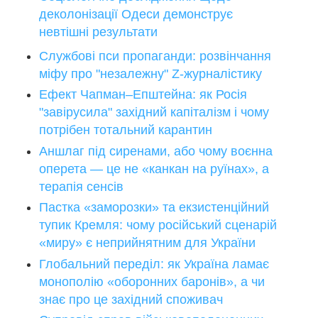
деколонізації Одеси демонструє
невтішні результати
Службові пси пропаганди: розвінчання
міфу про "незалежну" Z-журналістику
Ефект Чапман–Епштейна: як Росія
"завірусила" західний капіталізм і чому
потрібен тотальний карантин
Аншлаг під сиренами, або чому воєнна
оперета — це не «канкан на руїнах», а
терапія сенсів
Пастка «заморозки» та екзистенційний
тупик Кремля: чому російський сценарій
«миру» є неприйнятним для України
Глобальний переділ: як Україна ламає
монополію «оборонних баронів», а чи
знає про це західний споживач