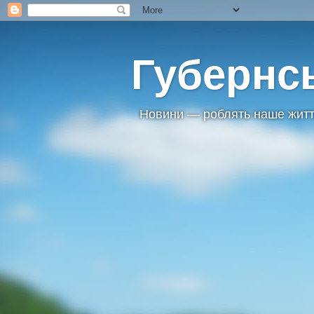
Губернс
Новини — роблять наше житт