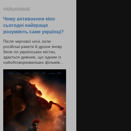
НАЙЦІКАВІШЕ
Чому антивоєнне кіно
сьогодні найкраще
розуміють саме українці?
Після чергової ночі, коли
російські ракети й дрони знову
били по українських містах,
здається дивним, що одним із
найобговорюваніших фільмів...