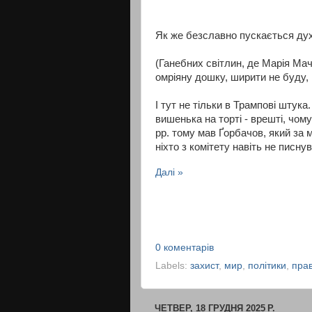
Як же безславно пускається дух
(Ганебних світлин, де Марія Ма
омріяну дошку, ширити не буду, к
І тут не тільки в Трампові штука
вишенька на торті - врешті, чому
рр. тому мав Ґорбачов, який за 
ніхто з комітету навіть не писнув
Далі »
0 коментарів
Labels:
захист
,
мир
,
політики
,
пра
ЧЕТВЕР, 18 ГРУДНЯ 2025 Р.