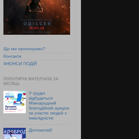
Що ми пропонуємо?
Контакти
АНОНСИ ПОДІЙ
ПОПУЛЯРНІ МАТЕРІАЛИ ЗА
МІСЯЦЬ
У грудні
відбудеться
Міжнародний
благодійний аукціон
за участю людей з
інвалідністю
Допомогай!