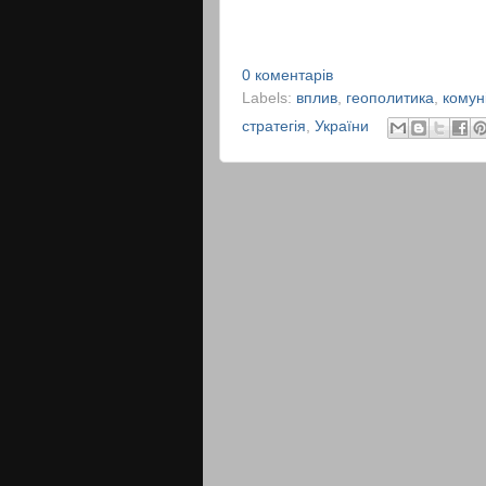
0 коментарів
Labels:
вплив
,
геополитика
,
комуні
стратегія
,
України