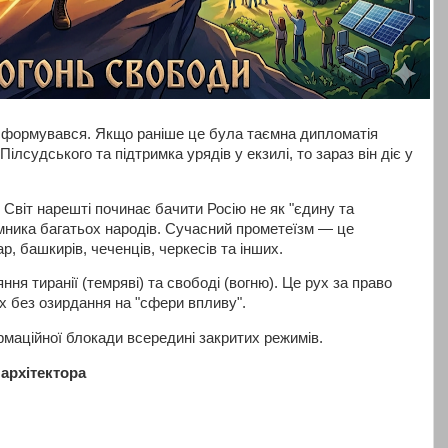
нсформувався. Якщо раніше це була таємна дипломатія
Пілсудського та підтримка урядів у екзилі, то зараз він діє у
Світ нарешті починає бачити Росію не як "єдину та
емника багатьох народів. Сучасний прометеїзм — це
р, башкирів, чеченців, черкесів та інших.
ння тиранії (темряві) та свободі (вогню). Це рух за право
х без озирдання на "сфери впливу".
рмаційної блокади всередині закритих режимів.
 архітектора