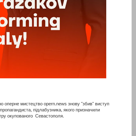
ро оперне мистецтво opern.news знову "збив" виступ
 пропагандиста, підлабузника, якого призначили
атру окупованого Севастополя.