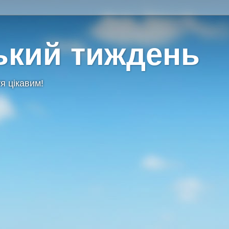
ький тиждень
я цікавим!