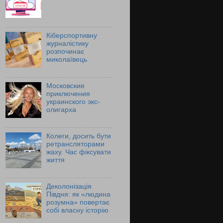
Кіберспортивну
журналістику
розпочинає
миколаївець
Московские
приключения
украинского экс-
олигарха
Колеги, досить бути
ретрансляторами
жаху. Час фіксувати
життя
Деколонізація
Півдня: як «людина
розумна» повертає
собі власну історію