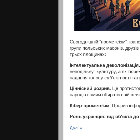
Сьогоднішній "прометеїзм" тра
групи польських масонів, друзів 
трьох площинах:
Інтелектуальна деколонізація.
неподільну" культуру, а як тюр
надання голосу суб'єктності тата
Ціннісний розрив
. Це протистоя
народів самим обирати свій шля
Кібер-прометеїзм
. Прорив інфо
Роль українців: від об'єкта до
Далі »