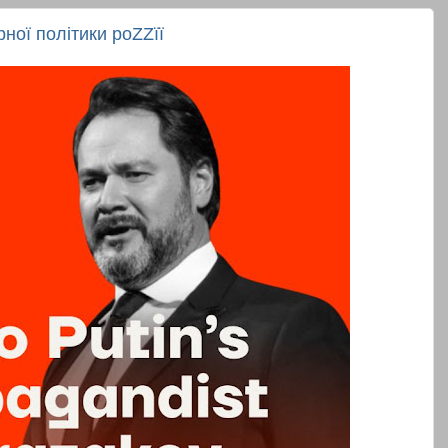
ної політики роZZїї