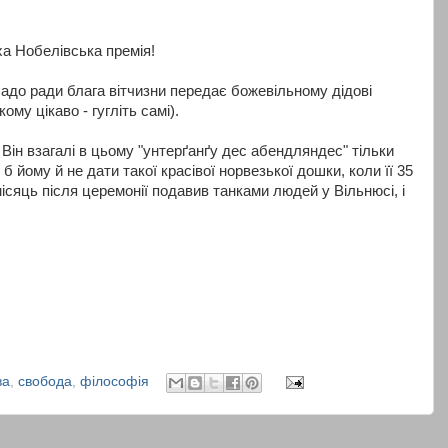
а Нобелівська премія!
чадо ради блага вітчизни передає божевільному дідові
ому цікаво - гугліть самі).
. Він взагалі в цьому "унтерґанґу дес абендляндес" тільки
 б йому й не дати такої красівої норвезької дошки, коли її 35
місяць після церемонії подавив танками людей у Вільнюсі, і
ва
,
свобода
,
філософія