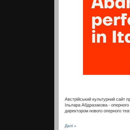
Австрійський культурний сайт п
Ільлара Абдразакова - оперного
директором нового оперного те
Далі »