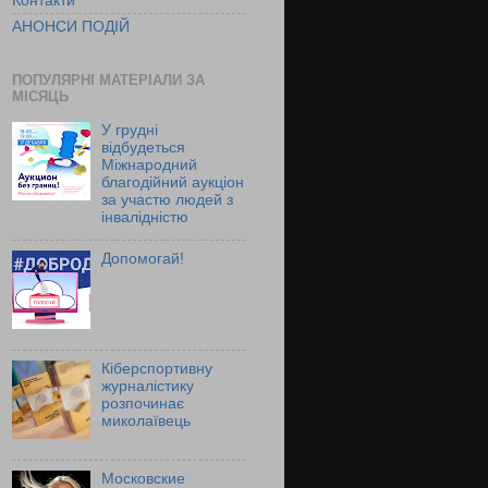
Контакти
АНОНСИ ПОДІЙ
ПОПУЛЯРНІ МАТЕРІАЛИ ЗА
МІСЯЦЬ
У грудні
відбудеться
Міжнародний
благодійний аукціон
за участю людей з
інвалідністю
Допомогай!
Кіберспортивну
журналістику
розпочинає
миколаївець
Московские