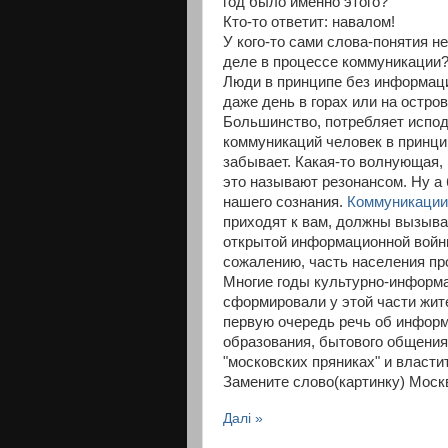
год было именно этого?
Кто-то ответит: навалом!
У кого-то сами слова-понятия н
деле в процессе коммуникации
Люди в принципе без информаци
даже день в горах или на остро
Большинство, потребляет испо
коммуникаций человек в принци
забывает. Какая-то волнующая,
это называют резонансом. Ну а
нашего сознания.
Коммуникации
приходят к вам, должны вызыват
открытой информационной войны
сожалению, часть населения пр
Многие годы культурно-информа
сформировали у этой части жит
первую очередь речь об информ
образования, бытового общения
"московских пряниках" и власт
Замените слово(картинку) Москв
Далі »