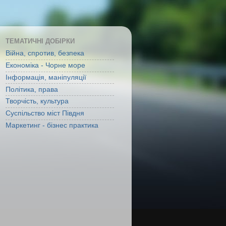
ТЕМАТИЧНІ ДОБІРКИ
Війна, спротив, безпека
Економіка - Чорне море
Інформація, маніпуляції
Політика, права
Творчість, культура
Суспільство міст Півдня
Маркетинг - бізнес практика