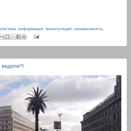
алистика
,
информация
,
манипуляция
,
независимость
,
 видели?!