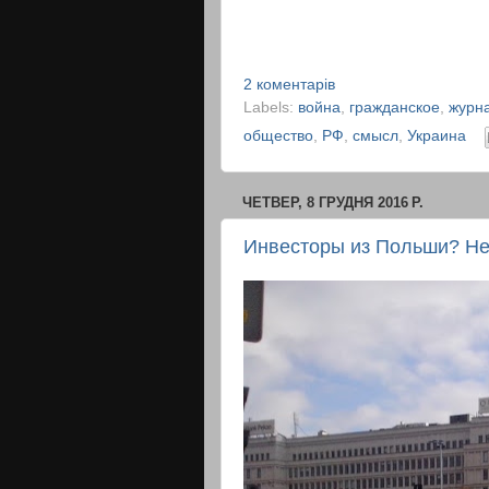
2 коментарів
Labels:
война
,
гражданское
,
журн
общество
,
РФ
,
смысл
,
Украина
ЧЕТВЕР, 8 ГРУДНЯ 2016 Р.
Инвесторы из Польши? Не