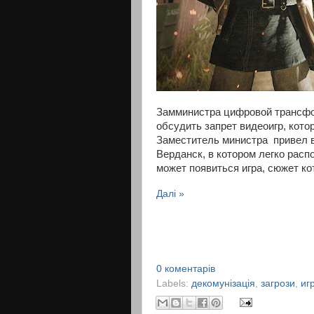
Замминистра цифровой трансф
обсудить запрет видеоигр, кот
Заместитель министра привел в
Верданск, в котором легко расп
может появиться игра, сюжет ко
Далі »
0 коментарів
Labels:
декомунізація
,
загрози
,
иг