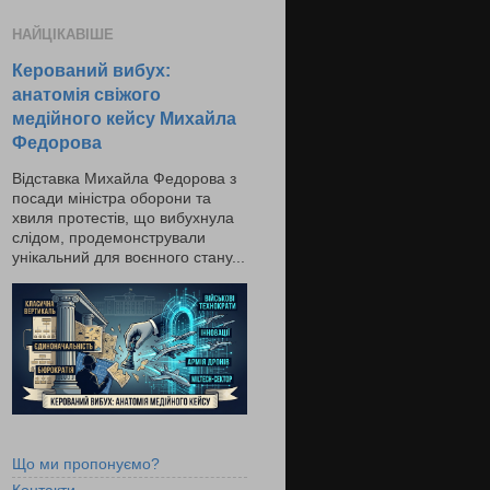
НАЙЦІКАВІШЕ
Керований вибух:
анатомія свіжого
медійного кейсу Михайла
Федорова
Відставка Михайла Федорова з
посади міністра оборони та
хвиля протестів, що вибухнула
слідом, продемонстрували
унікальний для воєнного стану...
Що ми пропонуємо?