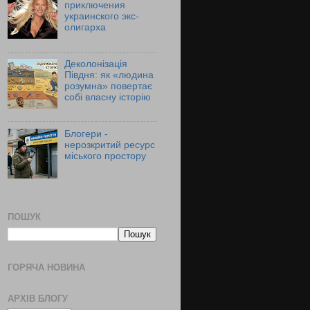
приключения
украинского экс-
олигарха
Деколонізація
Півдня: як «людина
розумна» повертає
собі власну історію
Блогери -
нерозкритий ресурс
міського простору
ПОШУК
ГОРЯЧА НОВИНА
АРХІВ БЛОГУ