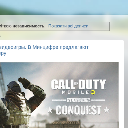
 міткою
независимость
.
Показати всі дописи
.
видеоигры. В Минцифре предлагают
еру