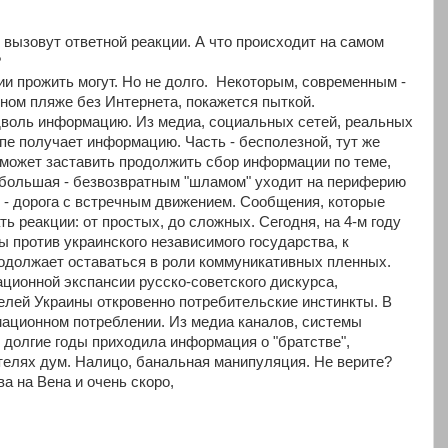
е вызовут ответной реакции. А что происходит на самом
?
и прожить могут. Но не долго. Некоторым, современным -
вном пляже без Интернета, покажется пыткой.
дволь информацию. Из медиа, социальных сетей, реальных
пе получает информацию. Часть - бесполезной, тут же
 может заставить продолжить сбор информации по теме,
 большая - безвозвратным "шламом" уходит на периферию
- дорога с встречным движением. Сообщения, которые
ь реакции: от простых, до сложных. Сегодня, на 4-м году
 против украинского независимого государства, к
одолжает оставаться в роли коммуникативных пленных.
ционной экспансии русско-советского дискурса,
елей Украины откровенно потребительские инстинкты. В
ационном потреблении. Из медиа каналов, системы
 долгие годы приходила информация о "братстве",
ителях дум. Налицо, банальная манипуляция. Не верите?
а на Вена и очень скоро,