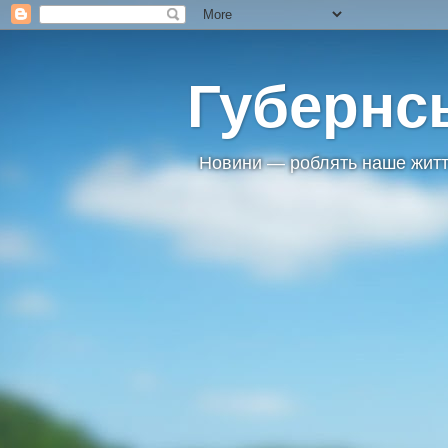
Губернс
Новини — роблять наше житт