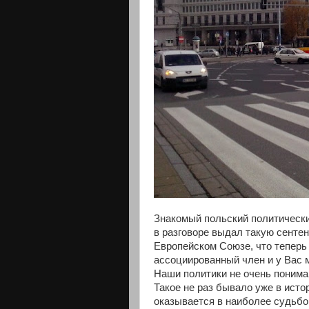
Знакомый польский политически
в разговоре выдал такую сенте
Европейском Союзе, что теперь
ассоциированный член и у Вас 
Наши политики не очень понима
Такое не раз бывало уже в ист
оказывается в наиболее судьб