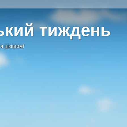
ький тиждень
я цікавим!