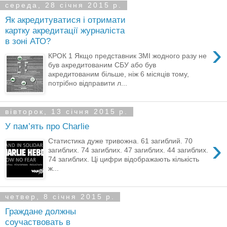
середа, 28 січня 2015 р.
Як акредитуватися і отримати
картку акредитації журналіста
в зоні АТО?
›
КРОК 1 Якщо представник ЗМІ жодного разу не
був акредитованим СБУ або був
акредитованим більше, ніж 6 місяців тому,
потрібно відправити л...
вівторок, 13 січня 2015 р.
У пам’ять про Charlie
›
Статистика дуже тривожна. 61 загиблий. 70
загиблих. 74 загиблих. 47 загиблих. 44 загиблих.
74 загиблих. Ці цифри відображають кількість
ж...
четвер, 8 січня 2015 р.
Граждане должны
соучаствовать в