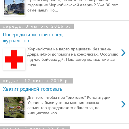
годовщине Чернобыльской аварии? Уже 30 лет
отмечаем? По...
середа, 3 лютого 2016 р.
Попередити жертви серед
журналістів
›
Журналістам не варто працювати без знань
доврачебноі допомоги на конфліктах. Особливо
під час бойових дій. Наш автор колись вивчав
поча...
неділя, 12 липня 2015 р.
Хватит родиной торговать
›
Для того, чтобы при "рихтовке" Конституции
Украины были учтены мнения разных
сегментов гражданского общества, по
инициативе коо...