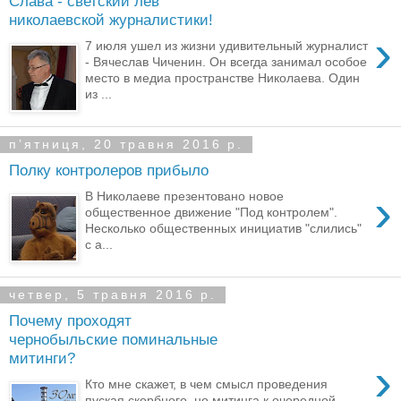
Слава - светский лев
николаевской журналистики!
›
7 июля ушел из жизни удивительный журналист
- Вячеслав Чиченин. Он всегда занимал особое
место в медиа пространстве Николаева. Один
из ...
пʼятниця, 20 травня 2016 р.
Полку контролеров прибыло
›
В Николаеве презентовано новое
общественное движение "Под контролем".
Несколько общественных инициатив "слились"
с а...
четвер, 5 травня 2016 р.
Почему проходят
чернобыльские поминальные
митинги?
›
Кто мне скажет, в чем смысл проведения
пуская скорбного, но митинга к очередной