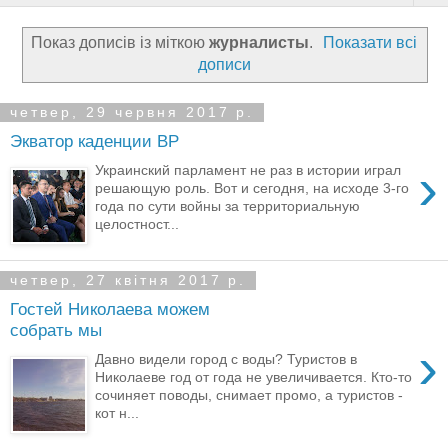
Показ дописів із міткою
журналисты
.
Показати всі
дописи
четвер, 29 червня 2017 р.
Экватор каденции ВР
›
Украинский парламент не раз в истории играл
решающую роль. Вот и сегодня, на исходе 3-го
года по сути войны за территориальную
целостност...
четвер, 27 квітня 2017 р.
Гостей Николаева можем
собрать мы
›
Давно видели город с воды? Туристов в
Николаеве год от года не увеличивается. Кто-то
сочиняет поводы, снимает промо, а туристов -
кот н...