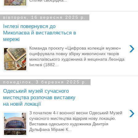
вівторок, 16 вересня 2025 р.
Інглезі повернувся до
Миколаєва й виставляється в
мережі
›
Команда проєкту «Цифрова колекція музею»
оцифрувала повну збірку живописних творів
миколаївського художника й мецената Леоніда
Інглезі (1882...
понеділок, 3 березня 2025 р.
Одеський музей сучасного
мистецтва розпочав виставку
на новій локації
›
З початком 4-ї воєнної весни Одеський Музей
сучасного мистецтва відкрив нову локацію.
Виставка одеського художника Дмитрія
Дульфана Міражі К...