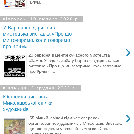
“Блум...
вівторок, 10 лютого 2026 р.
У Варшаві відкриється
мистецька виставка «Про що
ми говоримо, коли говоримо
›
про Крим»
20 березня в Центрі сучасного мистецтва
«Замок Уяздовський» у Варшаві відкривається
виставка «Про що ми говоримо, коли говоримо
про Крим». ...
пʼятниця, 5 грудня 2025 р.
Ювілейна виставка
Миколаївської спілки
художників
›
55 річний ювілей відмічає осередок
організованих художників у Миколаєві. Виставку
що влаштували у власній виставковій залі
Спілки своєрідна...