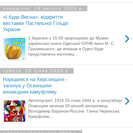
понеділок, 24 лютого 2025 р.
«І буде Весна»: відкриття
виставки Пастельної Гільдії
України
›
1 березня о 15:00 запрошуємо до Музею
української книги Одеської ОУНБ імені М. С.
Грушевського, де вперше в Одесі буде
представлена експозиц...
субота, 25 січня 2025 р.
Народився на Херсонщині -
загинув у Освенцимі
винахідник камуфляжу
›
Автопортрет, 1914 25 січня 1944 р. в концтаборі
Освенцим загинув 55-річний запорожець
Володимир Баранов-Россіне. Ганна Черкаська:
Камуфляж,...