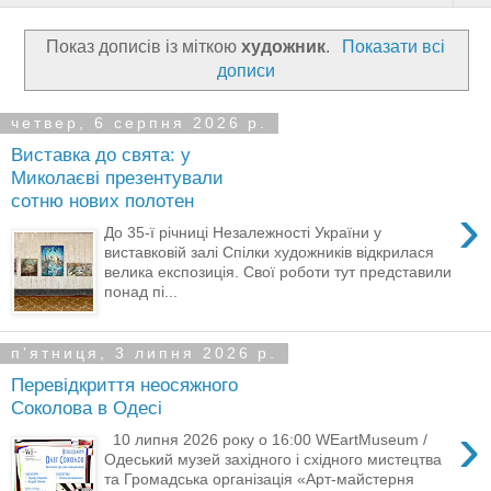
Показ дописів із міткою
художник
.
Показати всі
дописи
четвер, 6 серпня 2026 р.
Виставка до свята: у
Миколаєві презентували
сотню нових полотен
›
До 35-ї річниці Незалежності України у
виставковій залі Спілки художників відкрилася
велика експозиція. Свої роботи тут представили
понад пі...
пʼятниця, 3 липня 2026 р.
Перевідкриття неосяжного
Соколова в Одесі
›
10 липня 2026 року о 16:00 WEartMuseum /
Одеський музей західного і східного мистецтва
та Громадська організація «Арт-майстерня