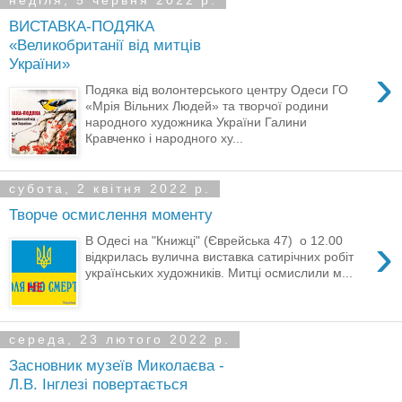
неділя, 5 червня 2022 р.
ВИСТАВКА-ПОДЯКА
«Великобританії від митців
України»
›
Подяка від волонтерського центру Одеси ГО
«Мрія Вільних Людей» та творчої родини
народного художника України Галини
Кравченко і народного ху...
субота, 2 квітня 2022 р.
Творче осмислення моменту
›
В Одесі на "Книжці" (Єврейська 47) о 12.00
відкрилась вулична виставка сатирічних робіт
українських художників. Митці осмислили м...
середа, 23 лютого 2022 р.
Засновник музеїв Миколаєва -
Л.В. Інглезі повертається