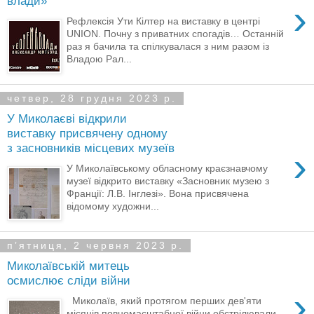
влади»
›
Рефлексія Ути Кілтер на виставку в центрі
UNION. Почну з приватних спогадів… Останній
раз я бачила та спілкувалася з ним разом із
Владою Рал...
четвер, 28 грудня 2023 р.
У Миколаєві відкрили
виставку присвячену одному
з засновників місцевих музеїв
›
У Миколаївському обласному краєзнавчому
музеї відкрито виставку «Засновник музею з
Франції: Л.В. Інглезі». Вона присвячена
відомому художни...
пʼятниця, 2 червня 2023 р.
Миколаївській митець
осмислює сліди війни
›
Миколаїв, який протягом перших дев'яти
місяців повномасштабної війни обстрілювали