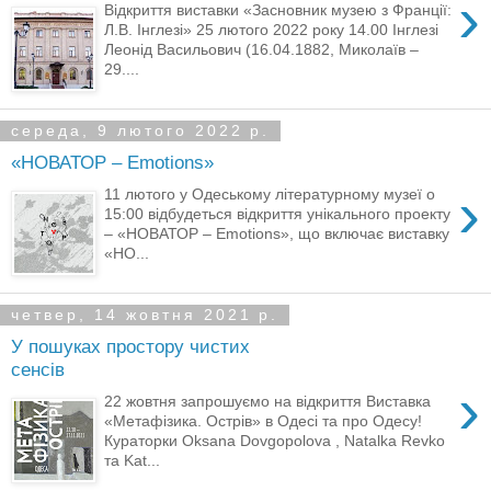
›
Відкриття виставки «Засновник музею з Франції:
Л.В. Інглезі» 25 лютого 2022 року 14.00 Інглезі
Леонід Васильович (16.04.1882, Миколаїв –
29....
середа, 9 лютого 2022 р.
«НОВАТОР – Еmotions»
›
11 лютого у Одеському літературному музеї о
15:00 відбудеться відкриття унікального проекту
– «НОВАТОР – Еmotions», що включає виставку
«НО...
четвер, 14 жовтня 2021 р.
У пошуках простору чистих
сенсів
›
22 жовтня запрошуємо на відкриття Виставка
«Метафізика. Острів» в Одесі та про Одесу!
Кураторки Oksana Dovgopolova , Natalka Revko
та Kat...