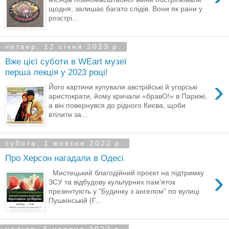
щодня, залишає багато слідів. Вони як рани у
розстрі...
четвер, 12 січня 2023 р.
Вже цієї суботи в WEart музеї
перша лекція у 2023 році!
›
Його картини купували австрійські й угорські
аристократи, йому кричали «бравО!» в Парижі,
а він повернувся до рідного Києва, щоби
втілити за...
субота, 1 жовтня 2022 р.
Про Херсон нагадали в Одесі
›
Мистецький благодійний проєкт на підтримку
ЗСУ та відбудову культурних пам’яток
презентують у “Будинку з ангелом” по вулиці
Пушкінській (Г...