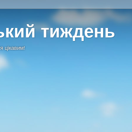
ький тиждень
я цікавим!