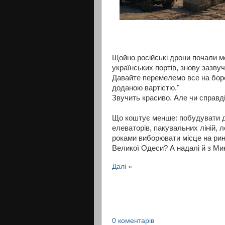
Щойно російські дрони почали м
українських портів, знову зазву
Давайте перемелемо все на бор
доданою вартістю."
Звучить красиво. Але чи справ
Що коштує менше: побудувати де
елеваторів, пакувальних ліній, л
роками виборювати місце на ринк
Великої Одеси? А надалі й з Ми
Далі »
0 коментарів