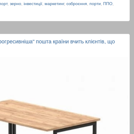
порт
,
зерно
,
інвестиції
,
маркетинг
,
озброєння
,
порти
,
ППО
,
рогресивніша" пошта країни вчить клієнтів, що