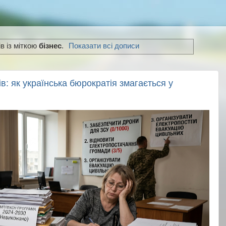
в із міткою
бізнес
.
Показати всі дописи
в: як українська бюрократія змагається у