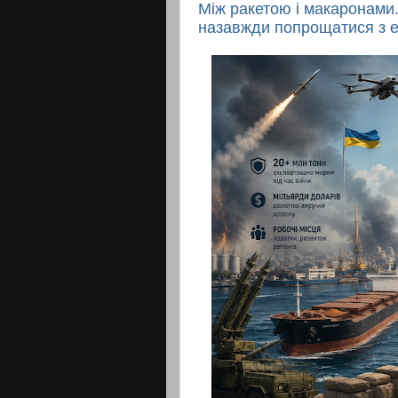
Між ракетою і макаронами
назавжди попрощатися з 