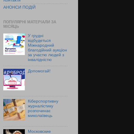
Контакти
АНОНСИ ПОДІЙ
ПОПУЛЯРНІ МАТЕРІАЛИ ЗА
МІСЯЦЬ
У грудні
відбудеться
Міжнародний
благодійний аукціон
за участю людей з
інвалідністю
Допомогай!
Кіберспортивну
журналістику
розпочинає
миколаївець
Московские