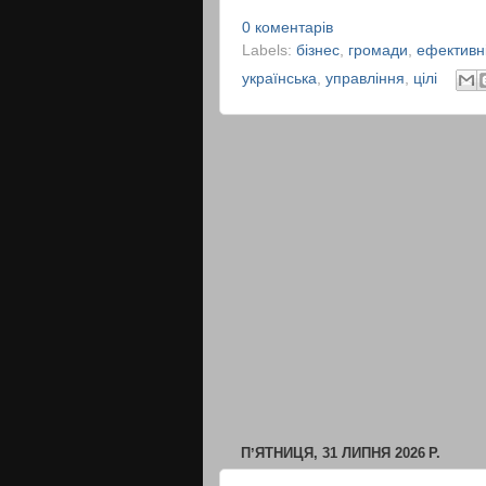
0 коментарів
Labels:
бізнес
,
громади
,
ефективн
українська
,
управління
,
цілі
ПʼЯТНИЦЯ, 31 ЛИПНЯ 2026 Р.