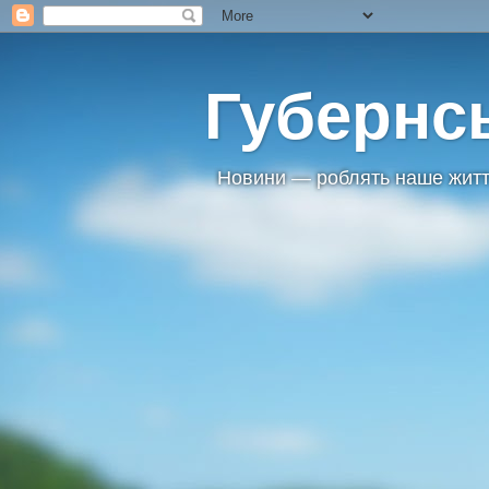
Губернс
Новини — роблять наше житт