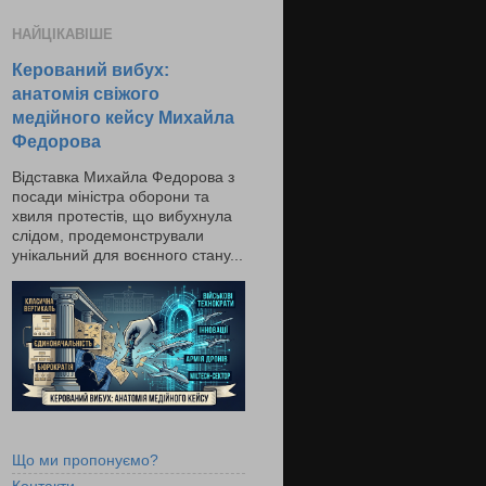
НАЙЦІКАВІШЕ
Керований вибух:
анатомія свіжого
медійного кейсу Михайла
Федорова
Відставка Михайла Федорова з
посади міністра оборони та
хвиля протестів, що вибухнула
слідом, продемонстрували
унікальний для воєнного стану...
Що ми пропонуємо?