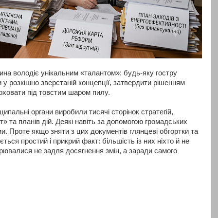
ина володіє унікальним «талантом»: будь-яку гостру
 у розкішно зверстаній концепції, затвердити рішенням
 поховати під товстим шаром пилу.
ципальні органи виробили тисячі сторінок стратегій,
т» та планів дій. Деякі навіть за допомогою громадських
и. Проте якщо зняти з цих документів глянцеві обгортки та
ується простий і прикрий факт: більшість із них ніхто й не
рювалися не задля досягнення змін, а заради самого