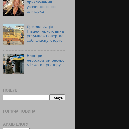
приключения
украинского экс-
олигарха
Деколонізація
Півдня: як «людина
розумна» повертає
собі власну історію
Блогери -
нерозкритий ресурс
міського простору
ПОШУК
ГОРЯЧА НОВИНА
АРХІВ БЛОГУ