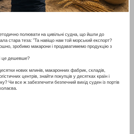
етодично полювати на цивільні судна, що йшли до
чала стара теза: "Та навіщо нам той морський експорт?
ошно, зробимо макарони і продаватимемо продукцію з
ді це дешевше?
сятки нових млинів, макаронних фабрик, складів,
огістичних центрів, знайти покупців у десятках країн і
у? Чи все ж забезпечити безпечний вихід суден із портів
колаєва.