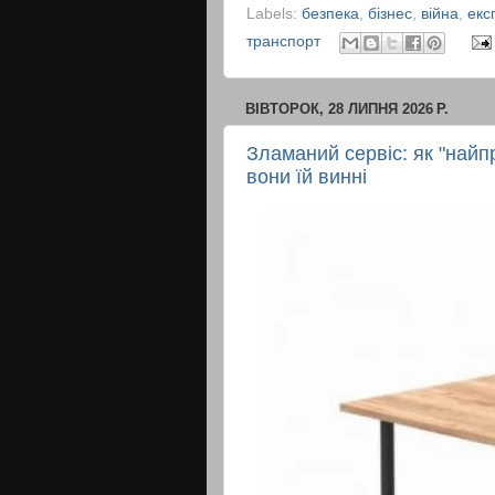
Labels:
безпека
,
бізнес
,
війна
,
екс
транспорт
ВІВТОРОК, 28 ЛИПНЯ 2026 Р.
Зламаний сервіс: як "найп
вони їй винні