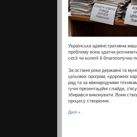
Українська адміністративна маш
проблему вона здатна розчинити
сесії чи колегії й благополучно
За останні роки державні та муні
цільових програм, «дорожніх кар
рад та за міжнародними технікам
гучні презентаційні слайди, з’яс
збирався виконувати. Вони ство
процесу створення.
Далі »