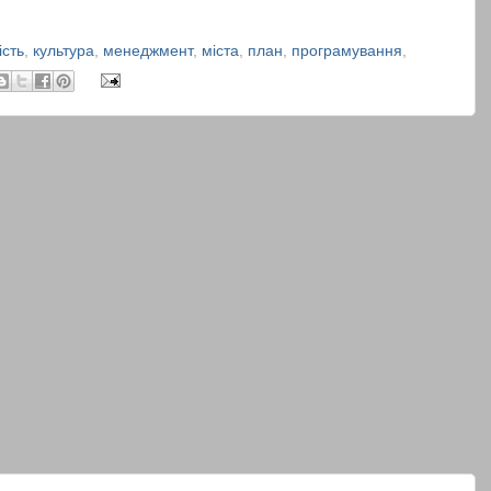
ість
,
культура
,
менеджмент
,
міста
,
план
,
програмування
,