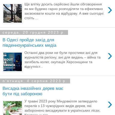
›
Ще влітку досить серйозно йшли обговорення
як ми будемо гарно розподіляти та ефективно
засвоювати кошти на відбудову. А вже сьогодні
стоїть ...
середа, 20 грудня 2023 р.
В Одесі пройде захід для
південноукраїнських медіа
›
Останні два роки не були простими ані для
журналістів регіону, ані для видань – війна та
загибель колег, окупація Херсонщини та
відсутніст...
пʼятниця, 4 серпня 2023 р.
Висадка інвазійних дерев має
бути під забороною
›
У травні 2023 року Міндовкілля затвердило
перелік з 13 чужорідних видів дерев, які
заборонено висаджувати в українських лісах.
Критики цього...