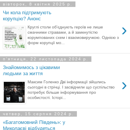
вівторок, 8 квітня 2025 р.
Чи кола підтримують
корупцію? Анонс
›
Круглі столи об'єднують героїв не лише
смачними стравами, а й замкнутістю
корумпованих схем і взаємовиручкою. Однією з
форм корупції мо...
пʼятниця, 22 листопада 2024 р.
Знайомимось з цікавими
людьми за життя
›
Максим Голенко Дві інформації зійшлись
сьогодні в стрічці. І засвідчили що суспільство
потребує більше інформування про
особистості. Історі...
четвер, 15 серпня 2024 р.
«Багатомовний Південь»: у
Миколаєві відбудеться