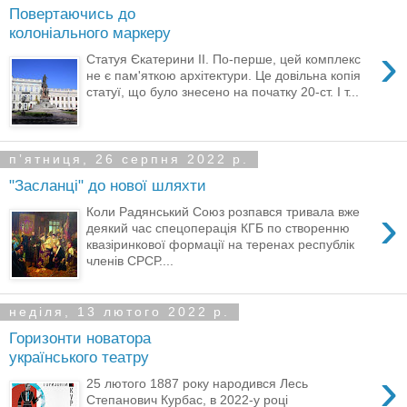
Повертаючись до
колоніального маркеру
›
Статуя Єкатерини ІІ. По-перше, цей комплекс
не є пам'яткою архітектури. Це довільна копія
статуї, що було знесено на початку 20-ст. І т...
пʼятниця, 26 серпня 2022 р.
"Засланці" до нової шляхти
›
Коли Радянський Союз розпався тривала вже
деякий час спецоперація КГБ по створенню
квазіринкової формації на теренах республік
членів СРСР....
неділя, 13 лютого 2022 р.
Горизонти новатора
українського театру
›
25 лютого 1887 року народився Лесь
Степанович Курбас, в 2022-у році