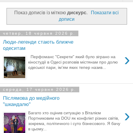
Показ дописів із міткою
дискурс
.
Показати всі
дописи
четвер, 18 червня 2026 р.
Люди-легенди стають ближче
одеситам
›
Перфоманс "Секрети" який було зіграно на
кіностудії в Одесі розповів містянам про долю
одеської пари, ім'ям яких тепер назив...
середа, 17 червня 2026 р.
Післямова до медійного
"шкандалю"
›
Багато хто оцінив ситуацію з Віталієм
Портниковим на DOU як конфлікт різних світів,
зокрема, політичного і суто бізнесового. Я бачу
в цьому...