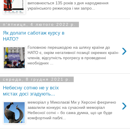
виповнюється 135 років з дня народження
українського режисера і ми запро...
пʼятниця, 4 лютого 2022 р.
Як долати саботаж курсу в
НАТО?
›
Головною перешкодою на шляху країни до
НАТО є, окрім негативної позиції окремих країн-
членів, відсутність прогресу в проведенні
необхідних ...
середа, 8 грудня 2021 р.
Небесну сотню не у всіх
містах досі згадують...
›
меморіал у Миколаєві Ми у Херсоні феєрично
завалили конкурс на сучасний меморіал
Небесної сотні – бо сама думка, що це буде
комфортний паблі...