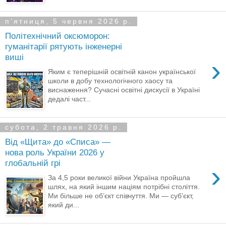
пʼятниця, 5 червня 2026 р.
Політехнічний оксюморон:
гуманітарії рятують інженерні
виші
›
Яким є теперішній освітній канон української
школи в добу технологічного хаосу та
виснаження? Сучасні освітні дискусії в Україні
дедалі част...
субота, 2 травня 2026 р.
Від «Щита» до «Списа» —
нова роль України 2026 у
глобальній грі
›
За 4,5 роки великої війни Україна пройшла
шлях, на який іншим націям потрібні століття.
Ми більше не об’єкт співчуття. Ми — суб’єкт,
який ди...