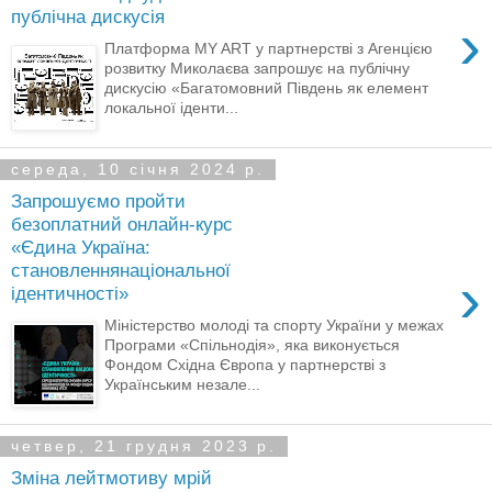
публічна дискусія
›
Платформа MY ART у партнерстві з Агенцією
розвитку Миколаєва запрошує на публічну
дискусію «Багатомовний Південь як елемент
локальної іденти...
середа, 10 січня 2024 р.
Запрошуємо пройти
безоплатний онлайн-курс
«Єдина Україна:
становленнянаціональної
›
ідентичності»
Міністерство молоді та спорту України у межах
Програми «Спільнодія», яка виконується
Фондом Східна Європа у партнерстві з
Українським незале...
четвер, 21 грудня 2023 р.
Зміна лейтмотиву мрій