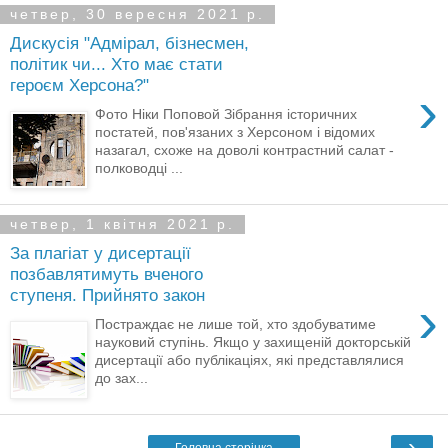
четвер, 30 вересня 2021 р.
Дискусія "Адмірал, бізнесмен,
політик чи... Хто має стати
героєм Херсона?"
›
Фото Ніки Поповой Зібрання історичних
постатей, пов'язаних з Херсоном і відомих
назагал, схоже на доволі контрастний салат -
полководці ...
четвер, 1 квітня 2021 р.
За плагіат у дисертації
позбавлятимуть вченого
ступеня. Прийнято закон
›
Постраждає не лише той, хто здобуватиме
науковий ступінь. Якщо у захищеній докторській
дисертації або публікаціях, які представлялися
до зах...
›
Головна сторінка