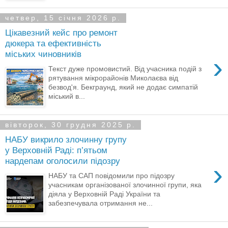
четвер, 15 січня 2026 р.
Цікавезний кейс про ремонт
дюкера та ефективність
міських чиновників
›
Текст дуже промовистий. Від учасника подій з
рятування мікрорайонів Миколаєва від
безвод'я. Бекграунд, який не додає симпатій
міський в...
вівторок, 30 грудня 2025 р.
НАБУ викрило злочинну групу
у Верховній Раді: п’ятьом
нардепам оголосили підозру
›
НАБУ та САП повідомили про підозру
учасникам організованої злочинної групи, яка
діяла у Верховній Раді України та
забезпечувала отримання не...