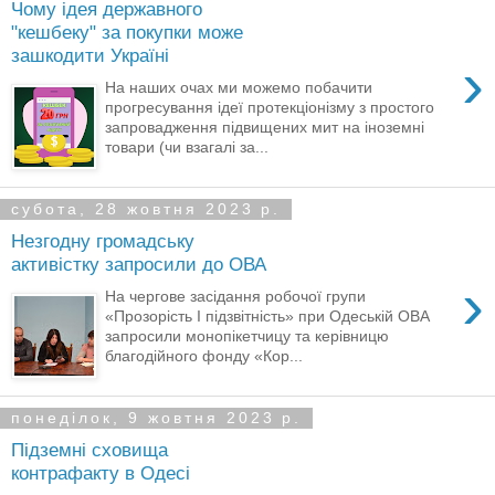
Чому ідея державного
"кешбеку" за покупки може
зашкодити Україні
›
На наших очах ми можемо побачити
прогресування ідеї протекціонізму з простого
запровадження підвищених мит на іноземні
товари (чи взагалі за...
субота, 28 жовтня 2023 р.
Незгодну громадську
активістку запросили до ОВА
›
На чергове засідання робочої групи
«Прозорість І підзвітність» при Одеській ОВА
запросили монопікетчицу та керівницю
благодійного фонду «Кор...
понеділок, 9 жовтня 2023 р.
Підземні сховища
контрафакту в Одесі