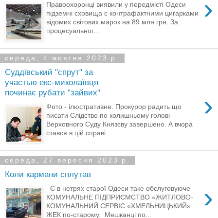
›
Правоохоронці виявили у передмісті Одеси
підземні сховища с контрафактними цигарками
відомих світових марок на 89 млн грн. За
процесуальног...
середа, 4 жовтня 2023 р.
Суддівський "спрут" за
участью екс-миколаївця
починає рубати "зайвих"
›
Фото - ілюстративне. Прокурор радить що
писати Слідство по колишньому голові
Верховного Суду Князєву завершено. А вчора
стався в цій справі...
середа, 27 вересня 2023 р.
Коли кармани сплутав
›
Є в нетрях старої Одеси таке обслуговуюче
КОМУНАЛЬНЕ ПІДПРИЄМСТВО «ЖИТЛОВО-
КОМУНАЛЬНИЙ СЕРВІС «ХМЕЛЬНИЦЬКИЙ».
ЖЕК по-старому. Мешканці по...