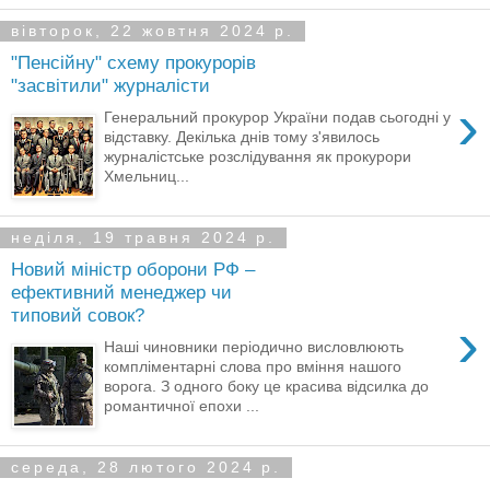
вівторок, 22 жовтня 2024 р.
"Пенсійну" схему прокурорів
"засвітили" журналісти
›
Генеральний прокурор України подав сьогодні у
відставку. Декілька днів тому з'явилось
журналістське розслідування як прокурори
Хмельниц...
неділя, 19 травня 2024 р.
Новий міністр оборони РФ –
ефективний менеджер чи
типовий совок?
›
Наші чиновники періодично висловлюють
компліментарні слова про вміння нашого
ворога. З одного боку це красива відсилка до
романтичної епохи ...
середа, 28 лютого 2024 р.