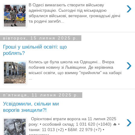
›
В Одесі вимагають створити військову
адміністрацію. Сьогодні під міськрадою
зібралися військові, ветерани, громадські діячі
та родичі загибл...
вівторок, 15 липня 2025 р.
Гроші у шкільній освіті: що
роблять?
›
Колись це була школа на Одещині... Вчора
побачив новину зі Львівщини. Де керівника
міської освіти, що взимку "прийняли" на хабарі
...
пʼятниця, 11 липня 2025 р.
Усвідомили, скільки ми
ворогів знищили?!
›
Орієнтовні втрати ворога на 11 липня 2025
року: • особовий склад: 1 031 620 (+1040) 🔥 •
танки: 11 013 (+2) • ББМ: 22 979 (+7) •
артсистем...