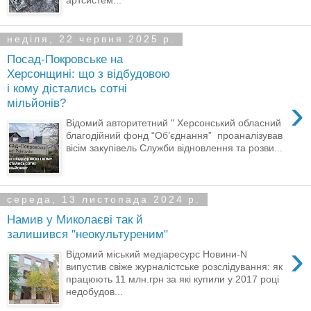
неділя, 22 червня 2025 р.
Посад-Покровське на
Херсонщині: що з відбудовою
і кому дістались сотні
›
мільйонів?
Відомий авторитетний " Херсонський обласний
благодійний фонд “Об’єднання” проаналізував
вісім закупівель Служби відновлення та розви...
середа, 13 листопада 2024 р.
Намив у Миколаєві так й
залишився "неокультуреним"
›
Відомий міський медіаресурс Новини-N
випустив свіже журналістське розслідування: як
працюють 11 млн.грн за які купили у 2017 році
недобудов...