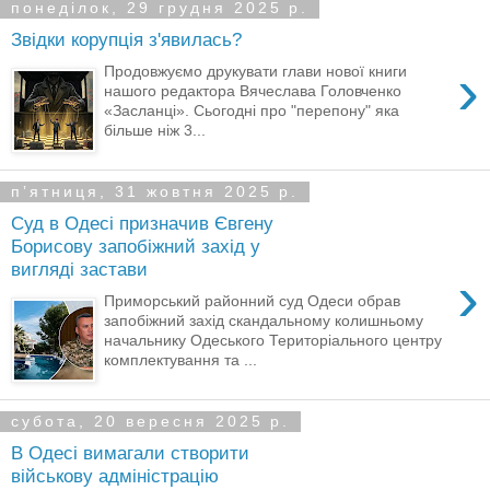
понеділок, 29 грудня 2025 р.
Звідки корупція з'явилась?
›
Продовжуємо друкувати глави нової книги
нашого редактора Вячеслава Головченко
«Засланці». Сьогодні про "перепону" яка
більше ніж 3...
пʼятниця, 31 жовтня 2025 р.
Суд в Одесі призначив Євгену
Борисову запобіжний захід у
вигляді застави
›
Приморський районний суд Одеси обрав
запобіжний захід скандальному колишньому
начальнику Одеського Територіального центру
комплектування та ...
субота, 20 вересня 2025 р.
В Одесі вимагали створити
військову адміністрацію