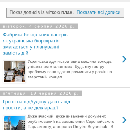
Показ дописів із міткою
план
.
Показати всі дописи
вівторок, 4 серпня 2026 р.
Фабрика безцільних паперів:
як українська бюрократія
змагається у плануванні
›
замість дій
Українська адміністративна машина володіє
унікальним «талантом»: будь-яку гостру
проблему вона здатна розчинити у розкішно
зверстаній концеп...
пʼятниця, 19 червня 2026 р.
Гроші на відбудову дають під
проєкти, а не декларації
›
Дуже вчасний, дуже виважений документ,
опублікований на замовлення Європейського
Парламенту, авторства Dmytro Boyarchuk . В