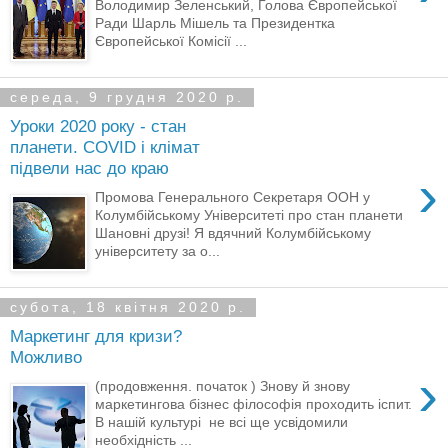
Володимир Зеленський, Голова Європейської
Ради Шарль Мішель та Президентка
Європейської Комісії ...
середа, 9 грудня 2020 р.
Уроки 2020 року - стан
планети. COVID і клімат
підвели нас до краю
›
Промова Генерального Секретаря ООН у
Колумбійському Університеті про стан планети
Шановні друзі! Я вдячний Колумбійському
університету за о...
субота, 18 квітня 2020 р.
Маркетинг для кризи?
Можливо
›
(продовження. початок ) Знову й знову
маркетингова бізнес філософія проходить іспит.
В нашій культурі не всі ще усвідомили
необхідність ...