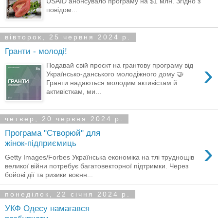
USAID анонсувало програму на $1 млн. Згідно з
повідом...
вівторок, 25 червня 2024 р.
Гранти - молоді!
›
Подавай свій проєкт на грантову програму від
Українсько-данського молодіжного дому 🤝
Гранти надаються молодим активістам й
активісткам, ми...
четвер, 20 червня 2024 р.
Програма "Створюй" для
›
жінок-підприємиць
Getty Images/Forbes Українська економіка на тлі труднощів
великої війни потребує багатовекторної підтримки. Через
бойові дії та ризики воєнн...
понеділок, 22 січня 2024 р.
УКФ Одесу намагався