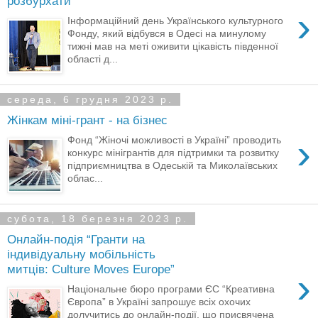
розбурхати
›
Інформаційний день Українського культурного
Фонду, який відбувся в Одесі на минулому
тижні мав на меті оживити цікавість південної
області д...
середа, 6 грудня 2023 р.
Жінкам міні-грант - на бізнес
›
Фонд “Жіночі можливості в Україні” проводить
конкурс мінігрантів для підтримки та розвитку
підприємництва в Одеській та Миколаївських
облас...
субота, 18 березня 2023 р.
Онлайн-подія “Гранти на
індивідуальну мобільність
митців: Culture Moves Europe”
›
Національне бюро програми ЄС “Креативна
Європа” в Україні запрошує всіх охочих
долучитись до онлайн-події, що присвячена