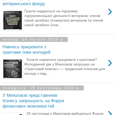
ветеранського фонду
›
Гранти надаються на підтримку
підприємницької діяльності ветеранів, членів
сімей загиблих (померлих) ветеранів та членів
сімей загиблих (пом...
четвер, 20 лютого 2025 р.
Навчись працювати з
грантами поки молодий
›
​​ Хочете навчитися працювати з грантами?
Молодіжний дім у Миколаєві запрошує на
«Грантовий компас» — триденний інтенсив для
молоді з півд...
понеділок, 18 листопада 2024 р.
У Миколаєві представників
бізнесу запрошують на Форум
фінансових можливостей
›
29 листопада у Миколаєві відбудеться Форум