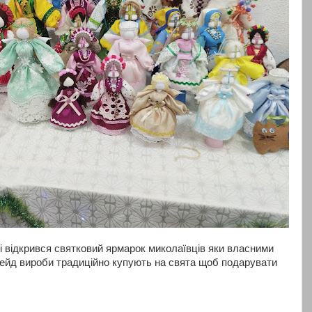
лі відкрився святковий ярмарок миколаївців яки власними
ейд вироби традиційно купують на свята щоб подарувати