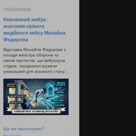
НАЙЦІКАВІШЕ
Керований вибух:
анатомія свіжого
медійного кейсу Михайла
Федорова
Відставка Михайла Федорова з
посади міністра оборони та
хвиля протестів, що вибухнула
слідом, продемонстрували
унікальний для воєнного стану...
Що ми пропонуємо?