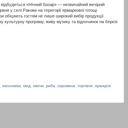
 відбудеться «Нічний базар» — незвичайний вечірній
рвня у селі Ракове на території ярмаркової площі
ри обіцяють гостям не лише широкий вибір продукції
ну культурну програму, живу музику та відпочинок на березі
,
економіка
,
мед
,
овочи
,
риба
,
сировина
,
торгівля
,
ярмарок