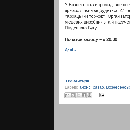
У Вознесенській громаді вперше
ярмарок, який відбудеться 27 че
«Козацький торжок». Організато
місцевих виробників, а й насиче
Південного Бугу.
Початок заходу – о 20:00.
Далі »
0 коментарів
Labels:
анонс
,
базар
,
Вознесенськ