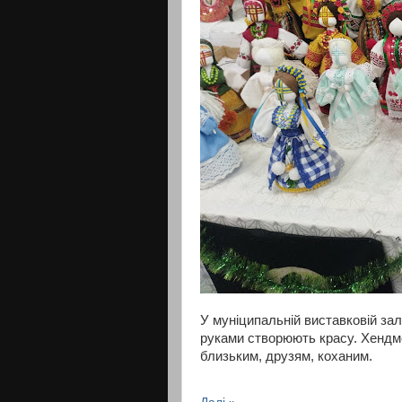
У муніципальній виставковій за
руками створюють красу. Хендм
близьким, друзям, коханим.