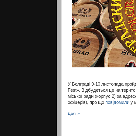
У Болграді 9-10 листопада прой
Fest». Відбудеться це на терито
міської ради (корпус 2) за адрес
офіцерів), про що
повідомили
у м
Далі »