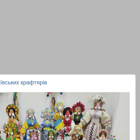
ївських крафтярів