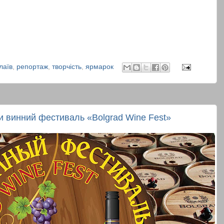
лаїв
,
репортаж
,
творчість
,
ярмарок
и винний фестиваль «Bolgrad Wine Fest»