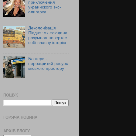
приключения
украинского экс-
олигарха
Деколонізація
Півдня: як «людина
розумна» повертає
собі власну історію
Блогери -
нерозкритий ресурс
міського простору
ПОШУК
ГОРЯЧА НОВИНА
АРХІВ БЛОГУ