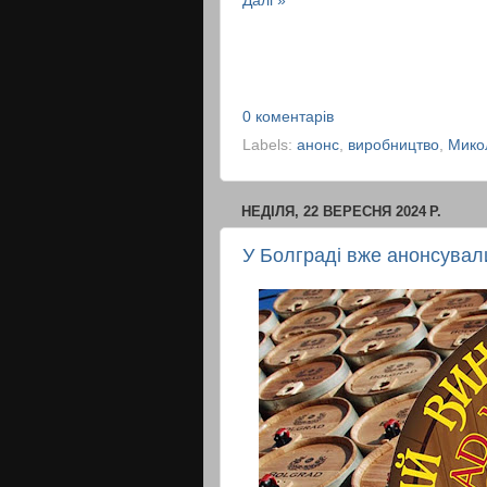
Далі »
0 коментарів
Labels:
анонс
,
виробництво
,
Мико
НЕДІЛЯ, 22 ВЕРЕСНЯ 2024 Р.
У Болграді вже анонсувал