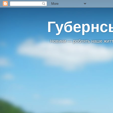
Губернс
Новини — роблять наше житт