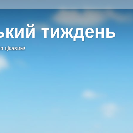
ький тиждень
я цікавим!