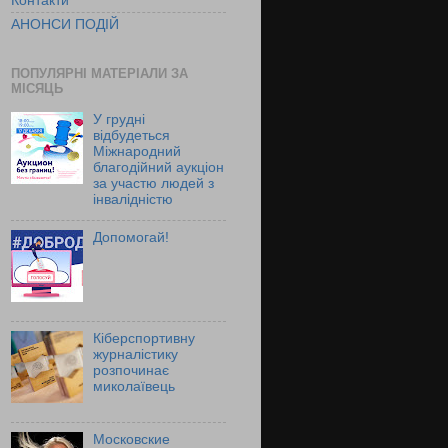
Контакти
АНОНСИ ПОДІЙ
ПОПУЛЯРНІ МАТЕРІАЛИ ЗА
МІСЯЦЬ
У грудні
відбудеться
Міжнародний
благодійний аукціон
за участю людей з
інвалідністю
Допомогай!
Кіберспортивну
журналістику
розпочинає
миколаївець
Московские