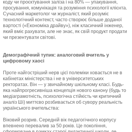
коду чи проєктування заліза і на 80% — упакування,
просування, комунікація та розуміння психології клієнта.
Сучасний маркетолог чи журналіст, який розуміє
технологічний контекст, часто створює більше доданої
вартості («Економіка драйву»), ніж класичний інженер,
який вміє рахувати, але не знає, як свій продукт продати
чи презентувати світові.
Демографічний тупик: аналоговий вчитель у
цифровому хаосі
Проте найгостріший нерв цієї полеміки ховається не в
кабінетах міністерства і не в університетських
ректоратах. Він — у звичайному шкільному класі. Будь-
яка найпрогресивніша концепція нового канону (будь то
медіаграмотність, психологічна стійкість чи критичний
аналіз Ші) миттєво розбивається об сувору реальність
українського вчительства:
Віковий розрив. Середній вік педагогічного корпусу
впевнено перевалив за 50 років. Це покоління,
сформоване в рамках старої дидактичної школи, де