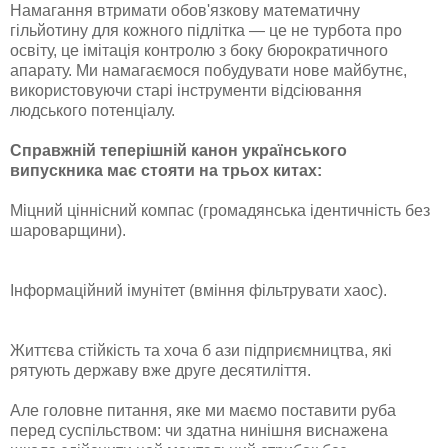
Намагання втримати обов'язкову математичну
гільйотину для кожного підлітка — це не турбота про
освіту, це імітація контролю з боку бюрократичного
апарату. Ми намагаємося побудувати нове майбутнє,
використовуючи старі інструменти відсіювання
людського потенціалу.
Справжній теперішній канон українського
випускника має стояти на трьох китах:
Міцний ціннісний компас (громадянська ідентичність без
шароварщини).
Інформаційний імунітет (вміння фільтрувати хаос).
Життєва стійкість та хоча б ази підприємництва, які
рятують державу вже друге десятиліття.
Але головне питання, яке ми маємо поставити руба
перед суспільством: чи здатна нинішня виснажена