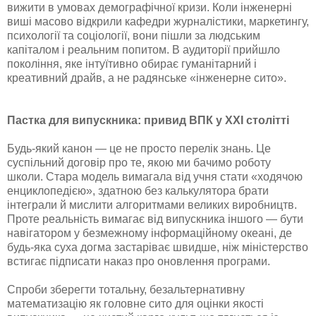
вижити в умовах демографічної кризи. Коли інженерні
виші масово відкрили кафедри журналістики, маркетингу,
психології та соціології, вони пішли за людським
капіталом і реальним попитом. В аудиторії прийшло
покоління, яке інтуїтивно обирає гуманітарний і
креативний драйв, а не радянське «інженерне сито».
Пастка для випускника: привид ВПК у XXI столітті
Будь-який канон — це не просто перелік знань. Це
суспільний договір про те, якою ми бачимо роботу
школи. Стара модель вимагала від учня стати «ходячою
енциклопедією», здатною без калькулятора брати
інтеграли й мислити алгоритмами великих виробництв.
Проте реальність вимагає від випускника іншого — бути
навігатором у безмежному інформаційному океані, де
будь-яка суха догма застаріває швидше, ніж міністерство
встигає підписати наказ про оновлення програми.
Спроби зберегти тотальну, безальтернативну
математизацію як головне сито для оцінки якості