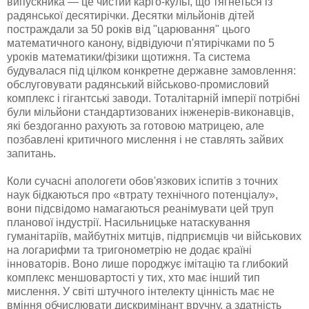
випускника — це чистий карго-культ, що тягнеться із
радянської десятирічки. Десятки мільйонів дітей
постраждали за 50 років від "царювання" цього
математичного канону, відвідуючи п'ятирічками по 5
уроків математики/фізики щотижня. Та система
будувалася під цілком конкретне державне замовлення:
обслуговувати радянський військово-промисловий
комплекс і гігантські заводи. Тоталітарній імперії потрібні
були мільйони стандартизованих інженерів-виконавців,
які бездоганно рахують за готовою матрицею, але
позбавлені критичного мислення і не ставлять зайвих
запитань.
Коли сучасні апологети обов'язкових іспитів з точних
наук бідкаються про «втрату технічного потенціалу»,
вони підсвідомо намагаються реанімувати цей труп
планової індустрії. Насильницьке натаскування
гуманітаріїв, майбутніх митців, підприємців чи військових
на логарифми та тригонометрію не додає країні
інноваторів. Воно лише породжує імітацію та глибокий
комплекс меншовартості у тих, хто має інший тип
мислення. У світі штучного інтелекту цінність має не
вміння обчислювати дискримінант вручну, а здатність