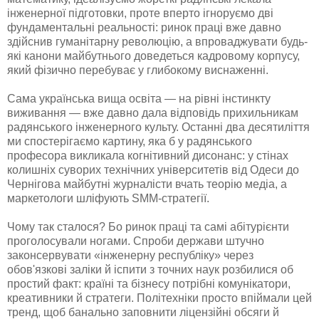
інженерної підготовки, проте вперто ігноруємо дві
фундаментальні реальності: ринок праці вже давно
здійснив гуманітарну революцію, а впроваджувати будь-
які канони майбутнього доведеться кадровому корпусу,
який фізично перебуває у глибокому виснаженні.
Сама українська вища освіта — на рівні інстинкту
виживання — вже давно дала відповідь прихильникам
радянського інженерного культу. Останні два десятиліття
ми спостерігаємо картину, яка б у радянського
професора викликала когнітивний дисонанс: у стінах
колишніх суворих технічних університетів від Одеси до
Чернігова майбутні журналісти вчать теорію медіа, а
маркетологи шліфують SMM-стратегії.
Чому так сталося? Бо ринок праці та самі абітурієнти
проголосували ногами. Спроби держави штучно
законсервувати «інженерну республіку» через
обов'язкові заліки й іспити з точних наук розбилися об
простий факт: країні та бізнесу потрібні комунікатори,
креативники й стратеги. Політехніки просто впіймали цей
тренд, щоб банально заповнити ліцензійні обсяги й