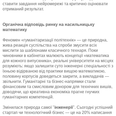
ставити завдання нейромережі та критично оцінювати
отриманий результат.
Органічна відповідь ринку на насильницьку
математику
Феномен «гуманітаризації політехнік» — це природна,
жива реакція суспільства на спроби змусити всіх
мислити за шаблонами класичного технаря. Поки
чиновники в кабінетах малюють концепції «математика
для кожного випускника», реальні університети на місцях
розуміють: якщо залишити суто інженерні спеціальності з
їхньою відірваною від практики вищою математикою,
половину корпусів доведеться закрити, а викладачів —
звільнити. Гуманітарні та бізнес-напрямки стали
фінансовим та смисловим донором для технічних вишів,
доводячи, що креативна економіка прагне гнучких
гуманітарних компетенцій.
Змінилася природа самої "
інженерії
". Сьогодні успішний
стартап чи технологічний бізнес — це на 20% написання