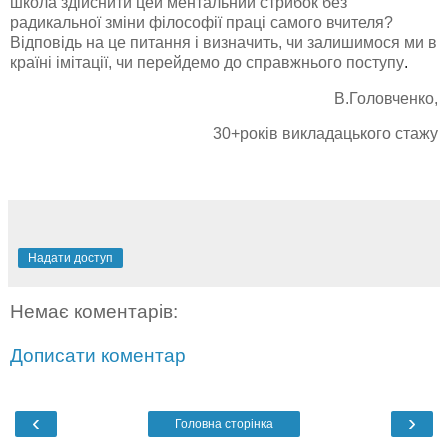
школа здійснити цей ментальний стрибок без
радикальної зміни філософії праці самого вчителя?
Відповідь на це питання і визначить, чи залишимося ми в
країні імітації, чи перейдемо до справжнього поступу
.
В.Головченко,
30+років викладацького стажу
Надати доступ
Немає коментарів:
Дописати коментар
‹
›
Головна сторінка