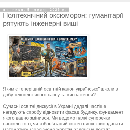
пʼятниця, 5 червня 2026 р.
Політехнічний оксюморон: гуманітарії
рятують інженерні виші
Яким є теперішній освітній канон української школи в
добу технологічного хаосу та виснаження?
Сучасні освітні дискусії в Україні дедалі частіше
нагадують спробу відновити фасад будинку, фундамент
якого давно змінився. Ми ведемо палкі суперечки
навколо того, чи зобов'язаний кожен випускник здавати
математику, ідеалізуємо жорсткі радянські лекала