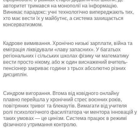
авторитет тримався на монополії на інформацію.
Виникає парадокс: учні технологічно випереджають тих,
хто має вести їх у майбутнє, а система захищається
консерватизмом.
Кадрове вимивання. Хронічно низькі зарплати, війна та
еміграція ліквідували «лаву запасних». У багатьох
регіональних і сільських школах фізику чи математику
вести просто нікому, або ж один виснажений вчитель-
пенсіонер закриває години з трьох абсолютно різних
дисциплін.
Синдром вигорання. Втома від ковідного онлайну
плавно перейшла у хронічний стрес воєнних років,
повітряних тривог та блекаутів. Вимагати від учителя
ролі психологічного фасилітатора чи ментора інновацій у
таких умовах — це цинізм. Система працює в режимі
фізичного утримання контролю.