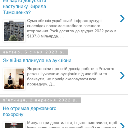
не варто допускати
наступнику Кирила
›
Тимошенка?
Сума збитків українській інфраструктурі
внаслідок повномасштабного воєнного
вторгнення Росії досягла до грудня 2022 року в
$137,8 мільярда. ...
четвер, 5 січня 2023 р.
Як війна вплинула на аукціони
›
Як розповіли про свій досвід роботи з Prozorro
реальні учасники аукціонів під час війни та
блекаутів, не привід скасовувати всю
процедуру. Д...
пʼятниця, 2 вересня 2022 р.
Не отримав державного
похорону
›
Минуло три десятиліття, і цього вистачило, щоб
ікона залишилася в гардеробі, який ми щосили