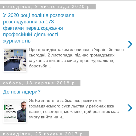
понеділок, 9 листопада 2020 р.
У 2020 році поліція розпочала
розслідування за 173
фактами перешкоджання
професійній діяльності
›
журналістів
Про протидію таким злочинам в Україні йшлося
сьогодні, 2 листопада, під час громадських
слухань з питань захисту прав журналістів,
боротьби...
субота, 18 серпня 2018 р.
Де нові лідери?
›
Як Ви знаєте, я займаюсь розвитком
громадянського суспільства у регіонах вже
давно, і сьогодні, можливо, цей розвиток має
змогу вийти на н...
понеділок, 25 грудня 2017 р.