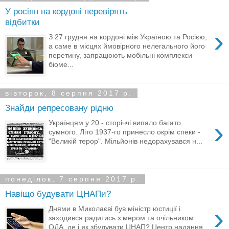
У росіян на кордоні перевірять
відбитки
›
З 27 грудня на кордоні між Україною та Росією,
а саме в місцях ймовірного нелегального його
перетину, запрацюють мобільні комплекси
біоме...
вівторок, 8 серпня 2017 р.
Знайди репресовану рідню
›
Українцям у 20 - сторіччі випало багато
сумного. Літо 1937-го принесло окрім спеки -
"Великій терор". Мільйонів недорахувався н...
понеділок, 7 серпня 2017 р.
Навіщо будувати ЦНАПи?
›
Днями в Миколаєві був міністр юстиції і
заходився радитись з мером та очільником
ОДА, де і як збудувати ЦНАП? Центр надання