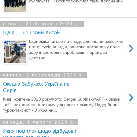
суспільстві. Також торкнулися теми полонених
...
неділя, 31 березня 2024 р.
Індія — не новий Китай
›
Економіка Китаю на спаді, але інший азійський
гігант, сусідня Індія, раптово потрапив у поле
зору інвесторів і виробників. Перші два
десятил...
четвер, 2 листопада 2023 р.
Оксана Забужко: Україна не
›
Сирія
Київ, жовтень 2023 рокуФото: Sergei Supinsky/AFP - Звідки
ти? - питає мене в тихому університетському Падерборні
турок-таксист. - З України...
середа, 1 лютого 2023 р.
Яких помилок щодо відбудови