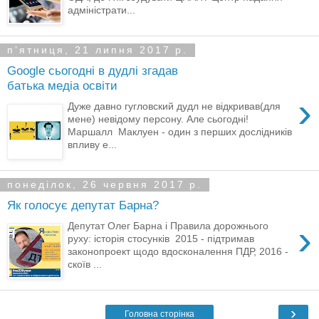
адміністрати...
пʼятниця, 21 липня 2017 р.
Google сьогодні в дудлі згадав
батька медіа освіти
›
Дуже давно гугловский дудл не відкривав(для
мене) невідому персону. Але сьогодні!
Маршалл Маклуен - один з перших дослідників
впливу е...
понеділок, 26 червня 2017 р.
Як голосує депутат Барна?
›
Депутат Олег Барна і Правила дорожнього
руху: історія стосунків 2015 - підтримав
законопроект щодо вдосконалення ПДР, 2016 -
скоїв ...
›
Головна сторінка