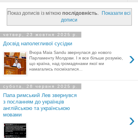
Показ дописів із міткою
послідовність
.
Показати всі
дописи
четвер, 23 жовтня 2025 р.
Досвід наполегливої сусідки
›
Вчора Maia Sandu звернулася до нового
Парламенту Молдови. І я все більше розумію,
що країна, над громадянами якої ми
намагались посміхатися...
субота, 28 червня 2025 р.
Папа римський Лев звернувся
з посланням до українців
англійською та українською
›
мовами