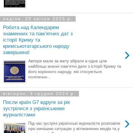
неділя, 20 квітня 2025 р.
Робота над Календарем
знаменних та пам’ятних дат з
історії Криму та
кримськотатарського народу
›
завершена!
Автори мали за мету зібрати в одне ціле
найбільш значні пам'ятні дати з історії Криму та
його корінного народу, які стосуються
політично...
вівторок, 3 грудня 2024 р.
Посли країн G7 вдруге за рік
зустрілися з українськими
журналістами
›
Під час зустрічі українські журналісти розповіли
про нинішню ситуацію у вітчизняних медіа та у