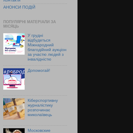
Контакти
АНОНСИ ПОДІЙ
ПОПУЛЯРНІ МАТЕРІАЛИ ЗА
МІСЯЦЬ
У грудні
відбудеться
Міжнародний
благодійний аукціон
за участю людей з
інвалідністю
Допомогай!
Кіберспортивну
журналістику
розпочинає
миколаївець
Московские