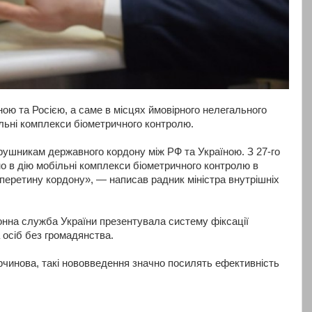
їною та Росією, а саме в місцях ймовірного нелегального
льні комплекси біометричного контролю.
рушникам державного кордону між РФ та Україною. З 27-го
но в дію мобільні комплекси біометричного контролю в
 перетину кордону», — написав радник міністра внутрішніх
нна служба України презентувала систему фіксації
 осіб без громадянства.
чинова, такі нововведення значно посилять ефективність