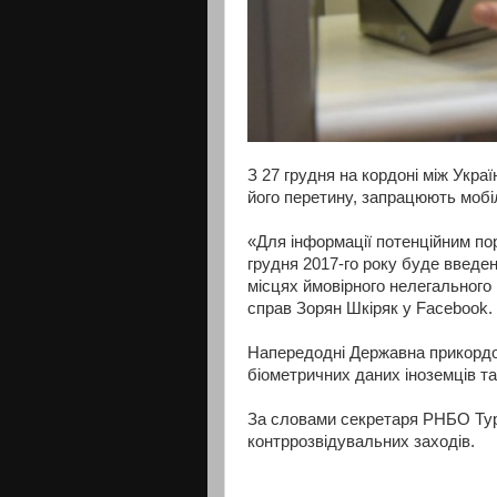
З 27 грудня на кордоні між Укра
його перетину, запрацюють мобі
«Для інформації потенційним по
грудня 2017-го року буде введе
місцях ймовірного нелегального
справ Зорян Шкіряк у Facebook.
Напередодні Державна прикордо
біометричних даних іноземців та
За словами секретаря РНБО Тур
контррозвідувальних заходів.