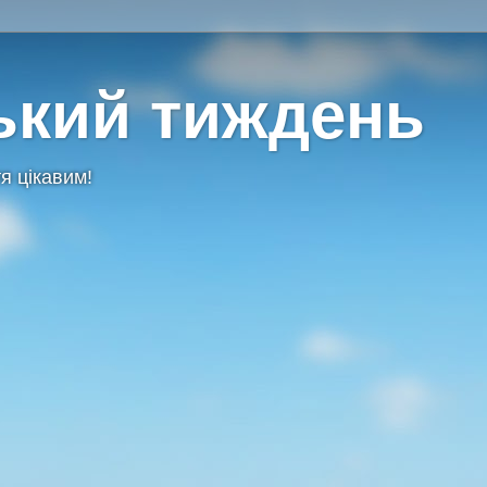
ький тиждень
я цікавим!