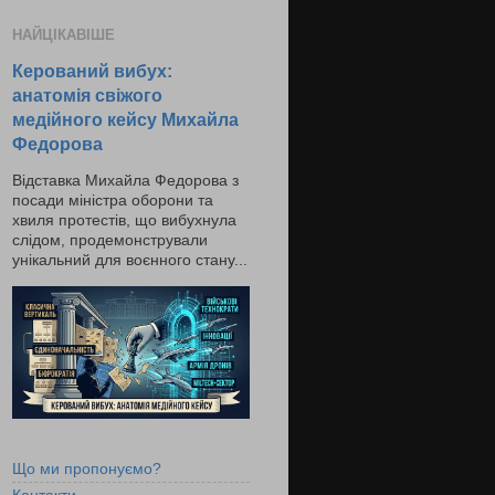
НАЙЦІКАВІШЕ
Керований вибух:
анатомія свіжого
медійного кейсу Михайла
Федорова
Відставка Михайла Федорова з
посади міністра оборони та
хвиля протестів, що вибухнула
слідом, продемонстрували
унікальний для воєнного стану...
Що ми пропонуємо?