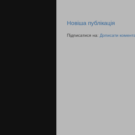
Новіша публікація
Підписатися на:
Дописати комента