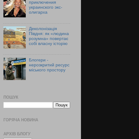
приключения
украинского экс-
олигарха
Деколонізація
Півдня: як «людина
розумна» повертає
собі власну історію
Блогери -
нерозкритий ресурс
міського простору
ПОШУК
ГОРЯЧА НОВИНА
АРХІВ БЛОГУ