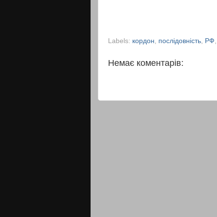
Labels:
кордон
,
послідовність
,
РФ
Немає коментарів: