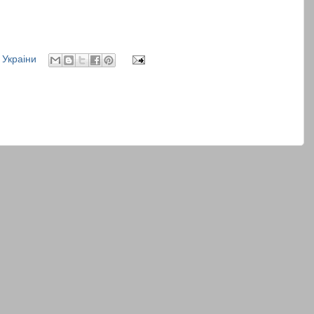
,
Украіни