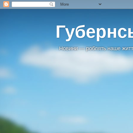
Губернс
Новини — роблять наше житт