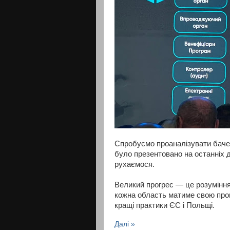
Спробуємо проаналізувати бачен
було презентовано на останніх д
рухаємося.
Великий прогрес — це розуміння,
кожна область матиме свою прог
кращі практики ЄС і Польщі.
Далі »