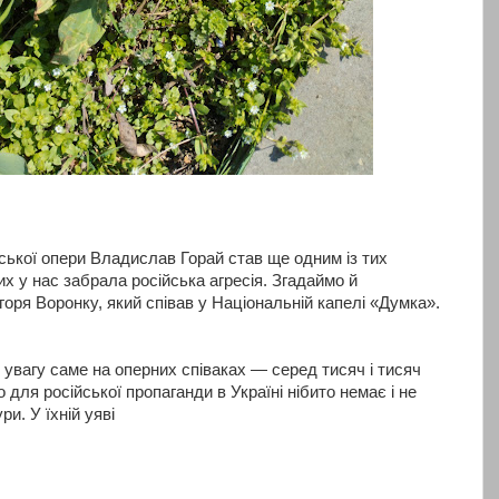
ької опери Владислав Горай став ще одним із тих
их у нас забрала російська агресія. Згадаймо й
Ігоря Воронку, який співав у Національній капелі «Думка».
 увагу саме на оперних співаках — серед тисяч і тисяч
о для російської пропаганди в Україні нібито немає і не
и. У їхній уяві