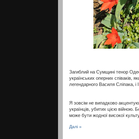
Загиблий на Сумщині тенор Одес
українських оперних співаків, як
легендарного Василя Сліпака, і 
Я зовсім не випадково акцентую
українців, убитих цією війною. Б
може бути жодної високої культур
Далі »