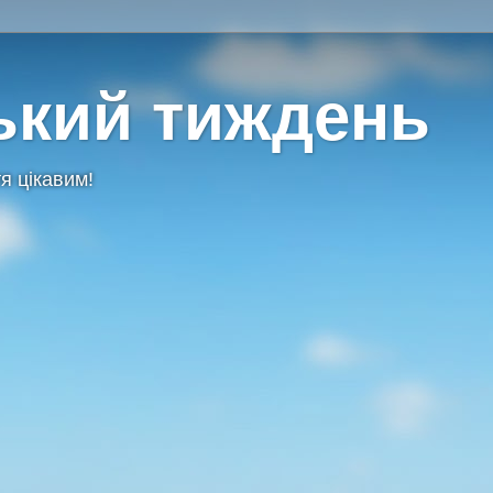
ький тиждень
я цікавим!