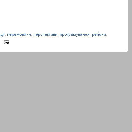
ції
,
перемовини
,
перспективи
,
програмування
,
регіони
,