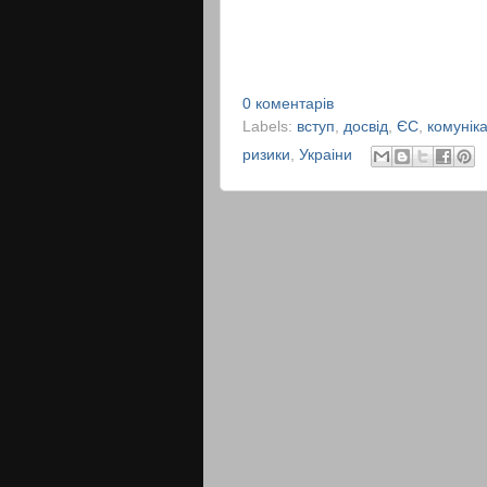
0 коментарів
Labels:
вступ
,
досвід
,
ЄС
,
комуніка
ризики
,
Украіни