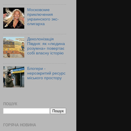
Московские
приключения
украинского экс-
олигарха
Деколонізація
Півдня: як «людина
розумна» повертає
собі власну історію
Блогери -
нерозкритий ресурс
міського простору
ПОШУК
ГОРЯЧА НОВИНА