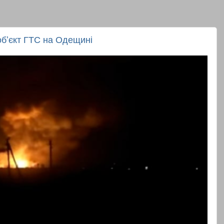
обʼєкт ГТС на Одещині