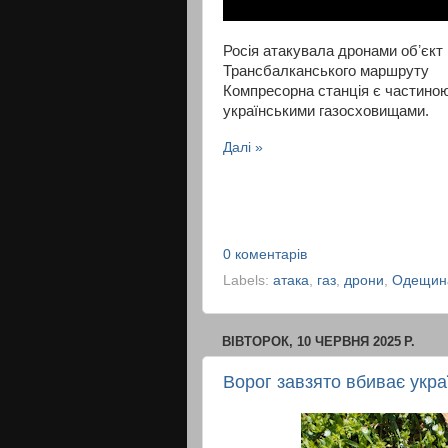
Росія атакувала дронами обʼєкт
Трансбалканського маршруту
Компресорна станція є частиною
українськими газосховищами.
Далі »
0 коментарів
Labels:
атака
,
газ
,
дрони
,
Одещин
ВІВТОРОК, 10 ЧЕРВНЯ 2025 Р.
Ворог завзято вбиває украї