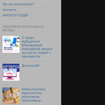
Що ми пропонуємо?
Контакти
АНОНСИ ПОДІЙ
ПОПУЛЯРНІ МАТЕРІАЛИ ЗА
МІСЯЦЬ
У грудні
відбудеться
Міжнародний
благодійний аукціон
за участю людей з
інвалідністю
Допомогай!
Кіберспортивну
журналістику
розпочинає
миколаївець