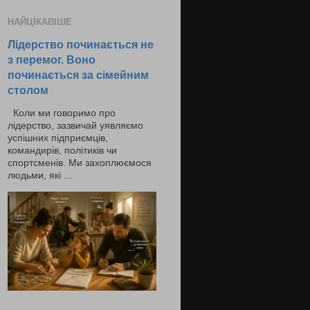
НАЙЦІКАВІШЕ
Лідерство починається не
з перемог. Воно
починається за сімейним
столом
Коли ми говоримо про
лідерство, зазвичай уявляємо
успішних підприємців,
командирів, політиків чи
спортсменів. Ми захоплюємося
людьми, які ...