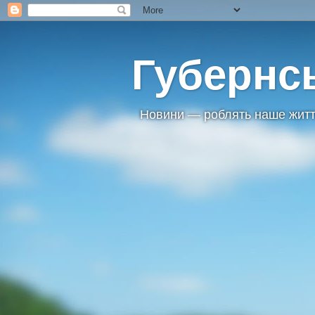
Губернс
Новини — роблять наше житт