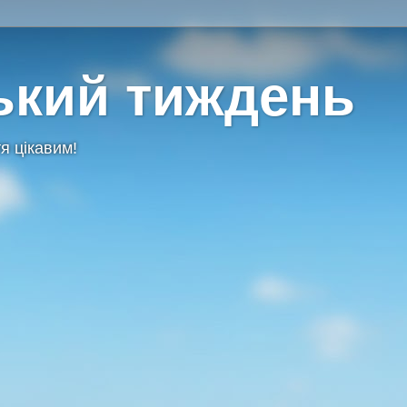
ький тиждень
я цікавим!