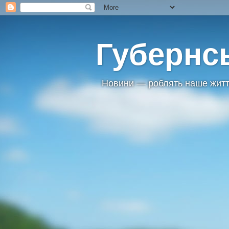
Губернс
Новини — роблять наше житт