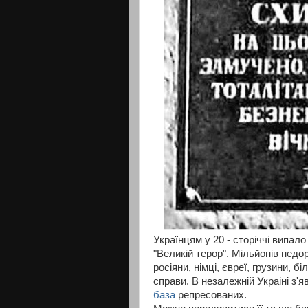
Українцям у 20 - сторіччі випало
"Великій терор". Мільйонів нед
росіяни, німці, євреї, грузини, 
справи. В незалежній Украіні з'я
база
репресованих.