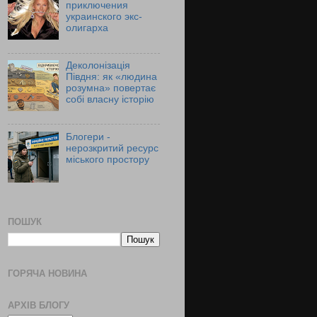
приключения
украинского экс-
олигарха
Деколонізація
Півдня: як «людина
розумна» повертає
собі власну історію
Блогери -
нерозкритий ресурс
міського простору
ПОШУК
ГОРЯЧА НОВИНА
АРХІВ БЛОГУ