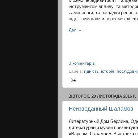
Можно передивитися її та ще баг
інструментом впливу, та метод
самоповаги, то нащадки репресо
піде - вимагаючи пересмотру сф
Далі »
0 коментарів
Labels:
гідність
,
історія
,
послідовні
ВІВТОРОК, 29 ЛИСТОПАДА 2016 Р.
Неизведанный Шаламов
Литературный Дом Берлина, Од
литературный музей презентую
«Варлам Шаламов». Выставка п