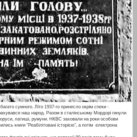
 багато сумного. Літо 1937-го принесло окрім спеки -
орахувався наш народ. Разом в сталінському Мордорі гинули
білоруси, латиші, румуни. НКВС заховали на роки особови
ви
лись книги "Реабілітовані історією", а потім електрона