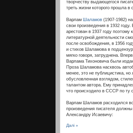
творчеству выдающегося писате
треть жизни которого прошла в 
Варлам
Шаламов
(1907-1982) н
свои произведения в 1932 году.
арестован в 1937 году поэтому 
литературной деятельности смо
после освобождения, в 1956 го
и стихов Шаламова в подцензур
мягко говоря, затруднена. Впер
Варлама Тихоновича были издан
Проза Шаламова насквозь автоб
менее, это не публицистика, но 
обусловленная взглядом, стил
талантом автора. Ему принадл
что происходило в СССР по ту 
Варлам Шаламов расходился во
произведения писателя должны 
Александру Исаевичу:
Далі »