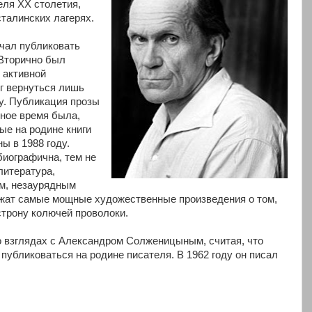
ля ХХ столетия,
сталинских лагерях.
ачал публиковать
 Вторично был
к активной
г вернуться лишь
ду. Публикация прозы
ное время была,
вые на родине книги
ы в 1988 году.
иографична, тем не
литература,
ем, незаурядным
ежат самые мощные художественные произведения о том,
строну колючей проволоки.
 взглядах с Александром Солженицыным, считая, что
публиковаться на родине писателя. В 1962 году он писал