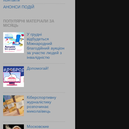
Контакти
АНОНСИ ПОДІЙ
ПОПУЛЯРНІ МАТЕРІАЛИ ЗА
МІСЯЦЬ
У грудні
відбудеться
Міжнародний
благодійний аукціон
за участю людей з
інвалідністю
Допомогай!
Кіберспортивну
журналістику
розпочинає
миколаївець
Московские