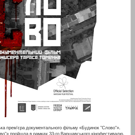
ька прем'єра документального фільму «Будинок "Слово"».
во"» пройшла в рамках 33-го Варшавського кінофестивалю,