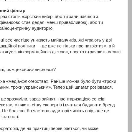
ічний фільтр
раз стоїть жорсткий вибір: або ти залишаєшся з
 фінансово стає дедалі менш привабливою), або ти
країноцентричну аудиторію.
і все частіше уникають майданчиків, які «грають у дві
акційної політики — це вже не тільки про патріотизм, а й
 затягує з «інформаційною дієтою», просто втрачають великі
ці, як «цеховий» висновок?
оха «медіа-флюгерства». Раніше можна було бути «трохи
ким, трохи українським». Тепер цей шпагат розірвався.
це зрозуміли, зараз зайняті інвентаризацією сенсів:
стах, міняють сітку експертів і вчаться будувати бренд
. Це болісно, бо частина аудиторії чинить опір, але це
єктності.
ораторія, де на практиці перевіряється, чи може