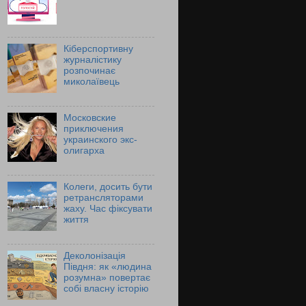
Кіберспортивну
журналістику
розпочинає
миколаївець
Московские
приключения
украинского экс-
олигарха
Колеги, досить бути
ретрансляторами
жаху. Час фіксувати
життя
Деколонізація
Півдня: як «людина
розумна» повертає
собі власну історію