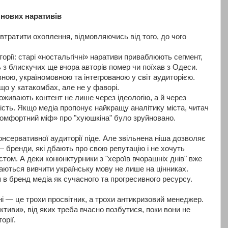
а нових наративів
втратити охоплення, відмовляючись від того, до чого
рії: старі «ностальгічні» наративи приваблюють сегмент,
 з блискучих ще вчора авторів помер чи поїхав з Одеси.
ною, україномовною та інтегрованою у світ аудиторією.
що у катакомбах, але не у фаворі.
поживають контент не лише через ідеологію, а й через
ість. Якщо медіа пропонує найкращу аналітику міста, читач
комфортний міф» про "хуюшкіна" було зруйновано.
консервативної аудиторії піде. Але звільнена ніша дозволяє
 бренди, які дбають про свою репутацію і не хочуть
том. А деки конюнктурники з "хероїв вчорашніх днів" вже
ються вивчити українську мову не лише на цінниках.
я в бренд медіа як сучасного та прогресивного ресурсу.
і — це трохи просвітник, а трохи антикризовий менеджер.
ктиви», від яких треба вчасно позбутися, поки вони не
орії.