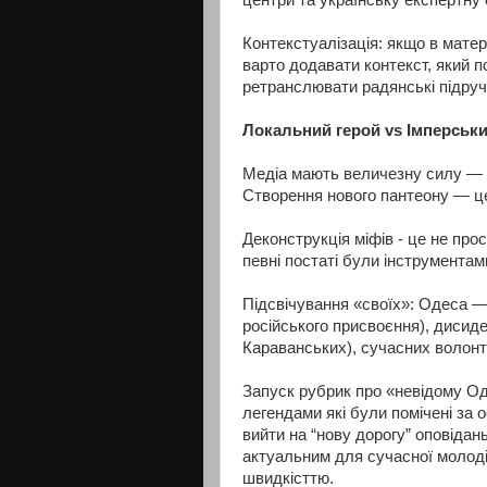
центри та українську експертну 
Контекстуалізація: якщо в матер
варто додавати контекст, який по
ретранслювати радянські підруч
Локальний герой vs Імперськи
Медіа мають величезну силу — в
Створення нового пантеону — це
Деконструкція міфів - це не про
певні постаті були інструментами
Підсвічування «своїх»: Одеса —
російського присвоєння), дисиде
Караванських), сучасних волонте
Запуск рубрик про «невідому Оде
легендами які були помічені за 
вийти на “нову дорогу” оповідан
актуальним для сучасної молоді.
швидкісттю.