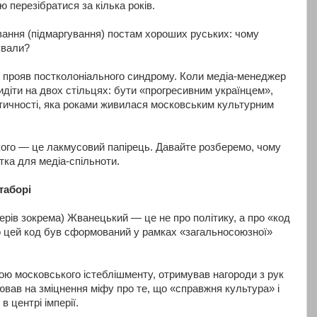
ю перезібратися за кілька років.
ування (підмаргування) постам хороших руських: чому
ували?
 прояв постколоніального синдрому. Коли медіа-менеджер
идіти на двох стільцях: бути «прогресивним українцем»,
нтичності, яка роками живилася московським культурним
ого — це лакмусовий папірець. Давайте розберемо, чому
стка для медіа-спільноти.
таборі
ерів зокрема) Жванецький — це не про політику, а про «код
о цей код був сформований у рамках «загальносоюзної»
ю московського істеблішменту, отримував нагороди з рук
ацював на зміцнення міфу про те, що «справжня культура» і
 центрі імперії.