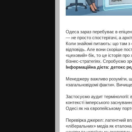
Одеса зараз перебуває в епіцент
— не просто спостерігачі, а архі
Коли знайомі питають: що там з
відповідь. Але вони скоріше по
«цеховий» бік, то це історія про 
бізнес-стратегіях. Спробуємо зро
Інформаційна дієта: детокс ре
Менеджеру важливо розуміти, щ
«загальновідомі факти». Вичищен
Застосуємо аудит термінології: 
контексті імперського заснуванн
Одесі як на європейському порто
Перевірка джерел: латентний вп
«ліберальних» медіа як еталона.