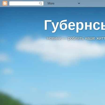
Губернс
Новини — роблять наше житт