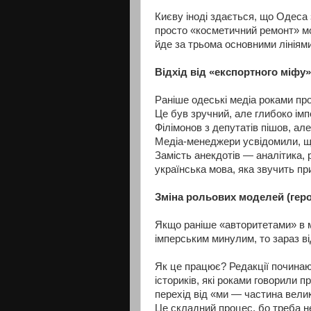
Києву іноді здається, що Одеса 
просто «косметичний ремонт» м
йде за трьома основними лініями
Відхід від «експортного міфу»
Раніше одеські медіа роками пр
Це був зручний, але глибоко ім
Філімонов з депутатів пішов, але
Медіа-менеджери усвідомили, що
Замість анекдотів — аналітика, 
українська мова, яка звучить пр
Зміна рольових моделей (геро
Якщо раніше «авторитетами» в м
імперським минулим, то зараз в
Як це працює? Редакції починают
істориків, які роками говорили 
перехід від «ми — частина вели
Це складний процес, бо треба не