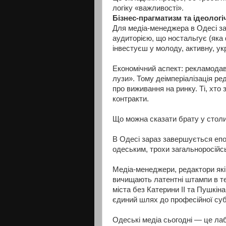
логіку «важливості».
Бізнес-прагматизм та ідеолог
Для медіа-менеджера в Одесі за
аудиторією, що ностальгує (яка
інвестуєш у молоду, активну, у
Економічний аспект: рекламодавц
лузи». Тому деімперіалізація ред
про виживання на ринку. Ті, хто
контракти.
Що можна сказати брату у столи
В Одесі зараз завершується еп
одеським, трохи загальноросійсь
Медіа-менеджери, редактори які 
вичищають латентні штампи в тек
міста без Катерини ІІ та Пушкіна
єдиний шлях до професійної суб'
Одеські медіа сьогодні — це лаб