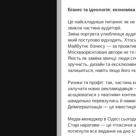
Бізнес та ідеологія: економік
Це найскладніше питання: як не 
звикла частина аудиторії.
Зміна портрета улюбленця аудито
який поступово відходить. Хтось
Майбутнє бізнесу — за проактив
Москваорієнтовані автори не те 
Якість як заміна звичці: люди с
зручність, дизайн та ексклюзивн
залишиться, навіть якщо його «
Ризики та профіт: так, частина 
залучати нових рекламодавців —
асоціюватися з «ватним» контекс
швиденько перевзулись й намага
Деімперіалізація — це інвестиці
Медіа-менеджер в Одесі сьогодн
Старі наративи — це «токсичні а
потягнули все видання на дно іст