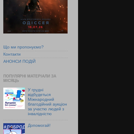
Що ми пропонуємо?
Контакти
АНОНСИ ПОДІЙ
ПОПУЛЯРНІ МАТЕРІАЛИ ЗА
МІСЯЦЬ
У грудні
відбудеться
Міжнародний
благодійний аукціон
за участю людей з
інвалідністю
Допомогай!