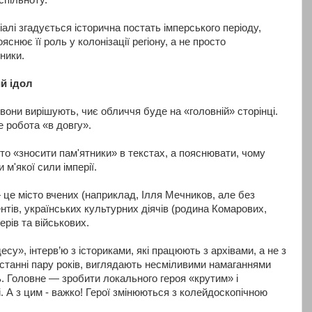
спільноту.
іалі згадується історична постать імперського періоду,
яснює її роль у колонізації регіону, а не просто
ники.
й ідол
они вирішують, чиє обличчя буде на «головній» сторінці.
 робота «в довгу».
сто «зносити пам'ятники» в текстах, а пояснювати, чому
 м'якої сили імперії.
 це місто вчених (наприклад, Ілля Мечников, але без
нтів, українських культурних діячів (родина Комарових,
рів та військових.
су», інтерв’ю з істориками, які працюють з архівами, а не з
останні пару років, виглядають несміливими намаганнями
ь. Головне — зробити локального героя «крутим» і
 А з цим - важко! Герої змінюються з колейдоскопічною