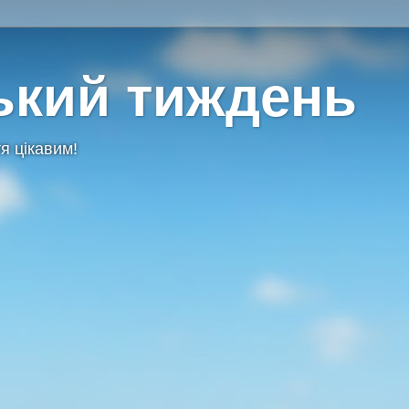
ький тиждень
я цікавим!