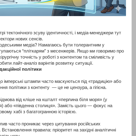
рі тектонічного зсуву ідентичності, і медіа-менеджери тут
тектори нових сенсів.
 одеськими медіа? Намагаюсь бути толерантним у
ступаються “пліткарям” з месенжерів. Якщо ми говоримо про
хірургічну точність у роботі з контентом та сміливість у
бити лайт-аналіз варінтів розвитку ситуації.
дакційної політики
о імперські штампи часто маскуються під «традицію» або
ня політики з контенту — це не цензура, а гігієна.
відмова від кліше на кшталт «перлина біля моря» (у
я) або «південна столиця». Замість цього — фокус на
вому хабі з багатогранною історією.
лив часто проникає через цитування російських
 Встановлення правила: пріоритет на західні аналітичні