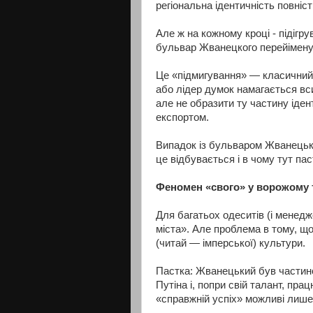
регіональна ідентичність повніст
Але ж на кожному кроці - підігр
бульвар Жванецкого перейімен
Це «підмигування» — класичний
або лідер думок намагається вс
але не образити ту частину іде
експортом.
Випадок із бульваром Жванецьк
це відбувається і в чому тут па
Феномен «свого» у ворожому 
Для багатьох одеситів (і менедж
міста». Але проблема в тому, щ
(читай — імперської) культури.
Пастка: Жванецький був частино
Путіна і, попри свій талант, пр
«справжній успіх» можливі лише в