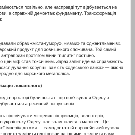
змінюється повільно, але насправді тут відбувається не
ови, а справжній демонтаж фундаменту. Трансформація
:
одавали образ «міста-гумору», «мами» та «джентльменів».
перський продукт для зовнішнього споживача. Той самий
 антрепризи протягом війни "пилить" постійно.
 цей міф став токсичним. Зараз запит йде на справжність.
розслідування корупції, замість «одеського язика» — якісна
иродно для морського мегаполіса.
їзація локального)
едіа-просторі були постаті, що пов’язували Одесу з
ідбувається агресивний пошук своїх.
ь підсвічувати місцевих підприємців, волонтерів,
про українську Одесу, але залишалися в маргінесі. Це
кої імперії» до «ми — самодостатній європейський вузол».
 просто замінити одні прізвища іншими, а змінити саму