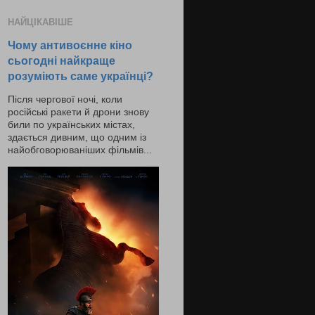
НАЙЦІКАВІШЕ
Чому антивоєнне кіно
сьогодні найкраще
розуміють саме українці?
Після чергової ночі, коли
російські ракети й дрони знову
били по українських містах,
здається дивним, що одним із
найобговорюваніших фільмів...