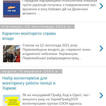
›
Гібридная інформаційно-психологічна операція
проти українців почалась з повідомленням про
вручення в зону бойових дій на Донеччині
великого ...
пʼятниця, 12 листопада 2021 р.
Карантин моніторити справа
влади
›
Станом на 12 листопада 2021 року
Первомайщина входить до «червоної зони»
епідемічної небезпеки. Керівництво
Первомайської райдержадміністрац...
неділя, 5 вересня 2021 р.
Набір волонтерів\ок для
моніторингу роботи поліції в
Харкові
›
Як на нещодавній Прайд Ході в Одесі, так і
минулого разу на ХарківПрайд2019
волонтерським групам ОЗОН вдалось