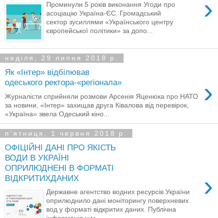
›
Проминули 5 років виконання Угоди про
асоціацію Україна-ЄС. Громадський
сектор зусиллями «Українського центру
європейської політики» за допо...
неділя, 29 липня 2018 р.
Як «Інтер» відбілював
›
одеського ректора-«регіонала»
Журналісти сприйняли розмови Арсенія Яценюка про НАТО
за новини, «Інтер» захищав друга Ківалова від перевірок,
«Україна» звела Одеський кіно...
пʼятниця, 1 червня 2018 р.
ОФІЦІЙНІ ДАНІ ПРО ЯКІСТЬ
ВОДИ В УКРАЇНІ
ОПРИЛЮДНЕНІ В ФОРМАТІ
›
ВІДКРИТИХДАНИХ
Державне агентство водних ресурсів України
оприлюднило дані моніторингу поверхневих
вод у форматі відкритих даних. Публічна