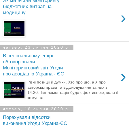
Як ми вчили моніторингу
бюджетних витрат на
›
медицину
четвер, 23 липня 2020 р.
В регіональному ефірі
обговорювали
Моніторинговий звіт Угоди
›
про асоціацію Україна - ЄС
Різні позиції й думки. Хто про що, а я про
авторські права та відшкодування за них з
14:20. Імплементація буде ефективною, коли її
комуніка...
четвер, 16 липня 2020 р.
Порахували відсотки
виконання Угоди Україна-ЄС