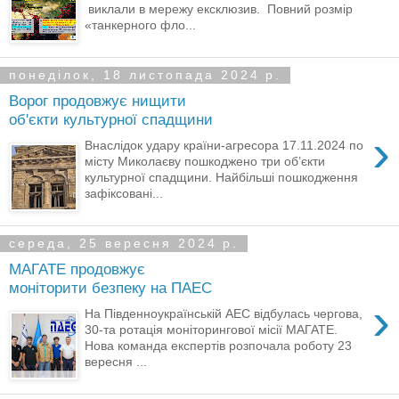
виклали в мережу ексклюзив. Повний розмір
«танкерного фло...
понеділок, 18 листопада 2024 р.
Ворог продовжує нищити
об'єкти культурної спадщини
›
Внаслідок удару країни-агресора 17.11.2024 по
місту Миколаєву пошкоджено три об’єкти
культурної спадщини. Найбільші пошкодження
зафіксовані...
середа, 25 вересня 2024 р.
МАГАТЕ продовжує
моніторити безпеку на ПАЕС
›
На Південноукраїнській АЕС відбулась чергова,
30-та ротація моніторингової місії МАГАТЕ.
Нова команда експертів розпочала роботу 23
вересня ...