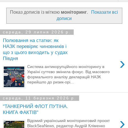
Показ дописів із міткою
моніторинг
.
Показати всі
дописи
середа, 29 липня 2026 р.
Полювання на статки: як
НАЗК перевіряє чиновників і
що з цього виходить у судах
›
Півдня
Система антикорупційного моніторингу в
Україні суттєво змінила фокус. Від масового
формального аналізу декларацій НАЗК
перейшло до ризик-орі...
середа, 11 березня 2026 р.
"ТАНКЕРНИЙ ФЛОТ ПУТІНА.
КНИГА ФАКТІВ"
›
Відомий український моніторинговий проєкт
BlackSeaNews, редактор Андрій Кліменко