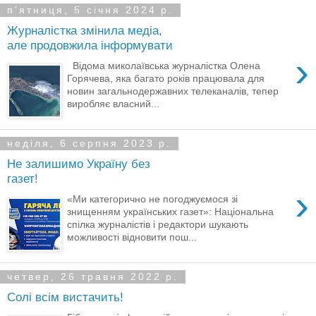
пʼятниця, 5 січня 2024 р.
Журналістка змінила медіа,
але продовжила інформувати
›
Відома миколаївська журналістка Олена
Горячева, яка багато років працювала для
новин загальнодержавних телеканалів, тепер
виробляє власний...
неділя, 6 серпня 2023 р.
Не залишимо Україну без
газет!
›
«Ми категорично не погоджуємося зі
знищенням українських газет»: Національна
спілка журналістів і редактори шукають
можливості відновити пош...
четвер, 26 травня 2022 р.
Солі всім вистачить!