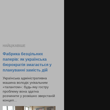
НАЙЦІКАВІШЕ
Фабрика безцільних
паперів: як українська
бюрократія змагається у
плануванні замість дій
Українська адміністративна
машина володіє унікальним
«талантом»: будь-яку гостру
проблему вона здатна
розчинити у розкішно зверстаній
концеп...