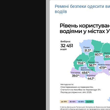
Ремені безпеки одесити в
водіїв