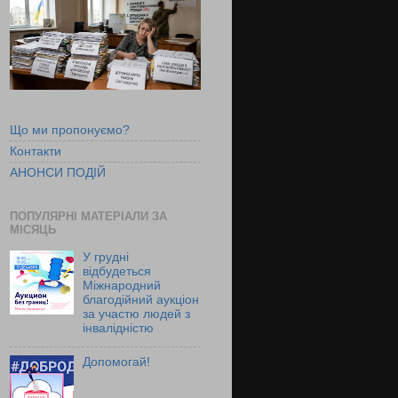
Що ми пропонуємо?
Контакти
АНОНСИ ПОДІЙ
ПОПУЛЯРНІ МАТЕРІАЛИ ЗА
МІСЯЦЬ
У грудні
відбудеться
Міжнародний
благодійний аукціон
за участю людей з
інвалідністю
Допомогай!