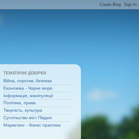
ТЕМАТИЧНІ ДОБІРКИ
Війна, спротив, безпека
Економіка - Чорне море
Інформація, маніпуляції
Політика, права
Творчість, культура
Суспільство міст Півдня
Маркетинг - бізнес практика