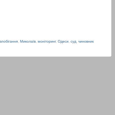
апобігання
,
Миколаїв
,
моніторинг
,
Одеси
,
суд
,
чиновник