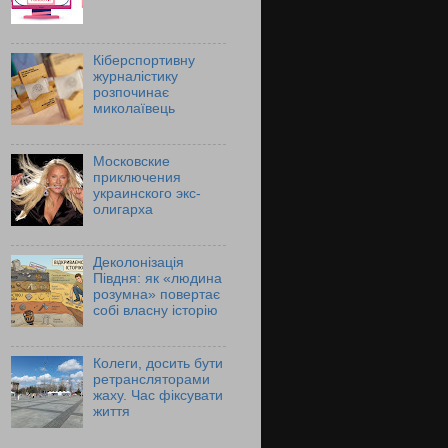
Кіберспортивну
журналістику
розпочинає
миколаївець
Московские
приключения
украинского экс-
олигарха
Деколонізація
Півдня: як «людина
розумна» повертає
собі власну історію
Колеги, досить бути
ретрансляторами
жаху. Час фіксувати
життя