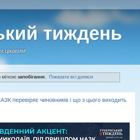
ький тиждень
я цікавим!
з міткою
запобігання
.
Показати всі дописи
АЗК перевіряє чиновників і що з цього виходить