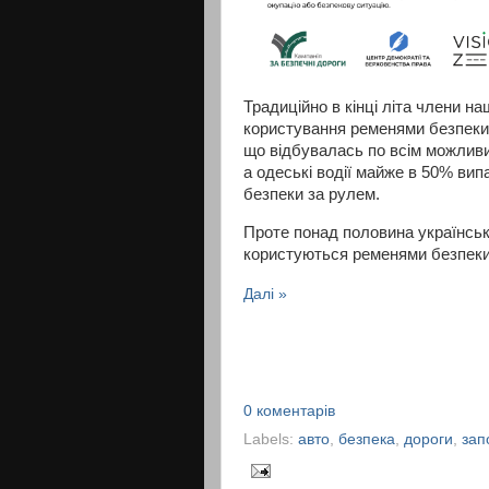
Традиційно в кінці літа члени н
користування ременями безпеки.
що відбувалась по всім можливи
а одеські водії майже в 50% в
безпеки за рулем.
Проте понад половина українськ
користуються ременями безпеки
Далі »
0 коментарів
Labels:
авто
,
безпека
,
дороги
,
зап