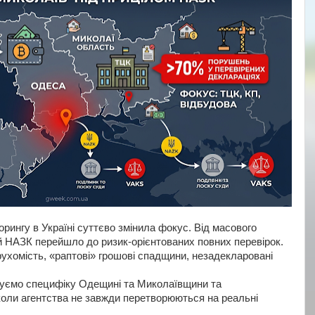
рингу в Україні суттєво змінила фокус. Від масового
 НАЗК перейшло до ризик-орієнтованих повних перевірок.
рухомість, «раптові» грошові спадщини, незадекларовані
зуємо специфіку Одещині та Миколаївщини та
коли агентства не завжди перетворюються на реальні