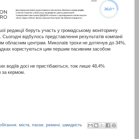
ашої редакції беруть участь у громадському моніторингу
 Сьогодні відбулось представлення результатів компанії
м обласним центрам. Миколаїв трохи не дотягнув до 34%,
ипадках користуються цим першим пасивним засобом
их водіїв досі не пристібаються, тож лише 48,4%
 за кермом.
обігання
,
міста
,
паски
,
ремені
,
швидкість