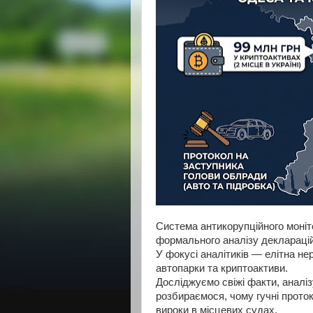
Система антикорупційного моніто
формального аналізу декларацій
У фокусі аналітиків — елітна не
автопарки та криптоактиви.
Досліджуємо свіжі факти, аналі
розбираємося, чому гучні прото
вироки в місцевих судах.