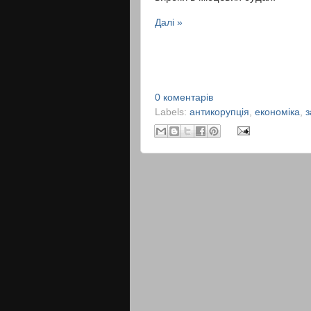
Далі »
0 коментарів
Labels:
антикорупція
,
економіка
,
з