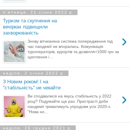
пʼятниця, 21 січня 2022 р.
Туризм та скупчення на
вечірках підвищили
захворюваність
›
Знову вітчизняна система попередження під
час пандемії не впоралась. Комунікація
туроператорів, курортів та дозвілля+1000 грн за
щеплення і ...
неділя, 2 січня 2022 р.
З Новим роком! І на
"стабільність" не чекайте
›
Ви сподівалися на якусь стабільність у 2022
році? Подумайте ще раз. Пристрасті доби
пандемії триватимуть упродовж усіх 2020-х.
"Нова но...
неділя, 26 грудня 2021 р.