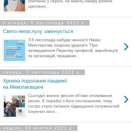
опитаних у серпні, не мають наміру робити
щепленн...
пʼятниця, 5 листопада 2021 р.
Свято непослуху закінчується
›
З 8 листопада набуде чинності Наказ
Міністерства охорони здоров’я “Про
затвердження Переліку професій, виробництв
та організацій, працівник...
середа, 3 листопада 2021 р.
Хроніка подолання пандемії
на Миколаєвщині
›
Сьогодні значно зросли об’єми споживання
кисню. Є перебої з його постачанням, тому
гостро стало питання підвищення потужностей
існуючих кисн...
неділя, 24 жовтня 2021 р.