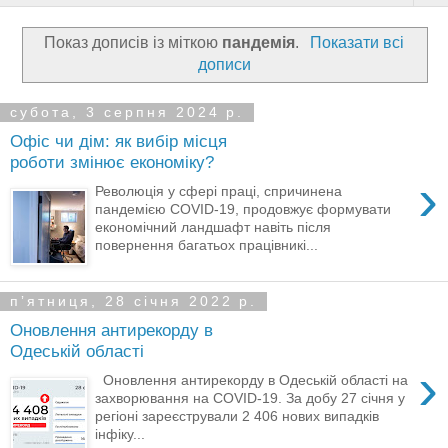
Показ дописів із міткою
пандемія
.
Показати всі
дописи
субота, 3 серпня 2024 р.
Офіс чи дім: як вибір місця
роботи змінює економіку?
›
Революція у сфері праці, спричинена
пандемією COVID-19, продовжує формувати
економічний ландшафт навіть після
повернення багатьох працівникі...
пʼятниця, 28 січня 2022 р.
Оновлення антирекорду в
Одеській області
›
Оновлення антирекорду в Одеській області на
захворювання на COVID-19. За добу 27 січня у
регіоні зареєстрували 2 406 нових випадків
інфіку...