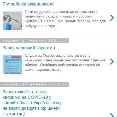
7 мільйонів вакциновано!
›
Поки це далеко ще навіть до мінімального
плану, який складали навесні - зробити
щеплення 10 млн. мешканців України. Але для
вибудування імун...
неділя, 17 жовтня 2021 р.
Знову червоний карантин
›
Слідом за Херсонською, завтра в зону
червоного рівня карантину потрапляє Одеська
область. Особливо небезпечно складається
саме надання лікар...
четвер, 14 жовтня 2021 р.
Завантаженість ліжок
хворими на COVID-19 у
кожній області України: чому
не варто довіряти офіційній
›
статистиці