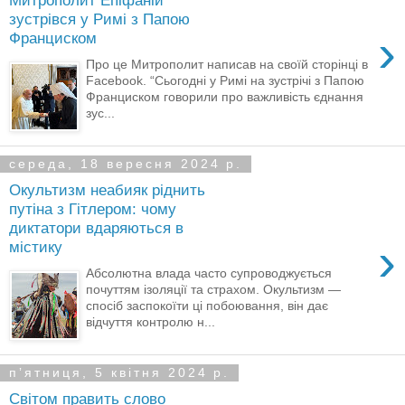
Митрополит Епіфаній
зустрівся у Римі з Папою
›
Франциском
Про це Митрополит написав на своїй сторінці в
Facebook. “Сьогодні у Римі на зустрічі з Папою
Франциском говорили про важливість єднання
зус...
середа, 18 вересня 2024 р.
Окультизм неабияк ріднить
путіна з Гітлером: чому
диктатори вдаряються в
›
містику
Абсолютна влада часто супроводжується
почуттям ізоляції та страхом. Окультизм —
спосіб заспокоїти ці побоювання, він дає
відчуття контролю н...
пʼятниця, 5 квітня 2024 р.
Світом править слово