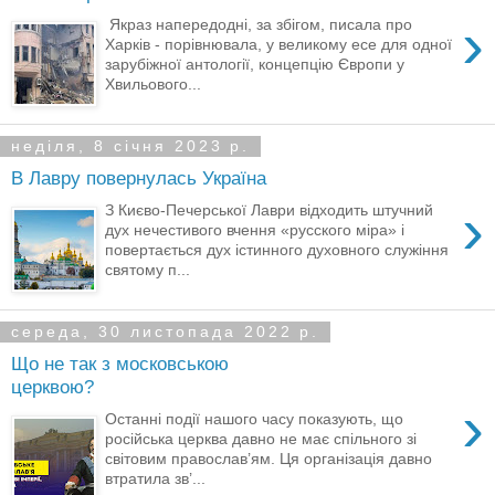
›
Якраз напередодні, за збігом, писала про
Харків - порівнювала, у великому есе для одної
зарубіжної антології, концепцію Європи у
Хвильового...
неділя, 8 січня 2023 р.
В Лавру повернулась Україна
›
З Києво-Печерської Лаври відходить штучний
дух нечестивого вчення «русского міра» і
повертається дух істинного духовного служіння
святому п...
середа, 30 листопада 2022 р.
Що не так з московською
церквою?
›
Останні події нашого часу показують, що
російська церква давно не має спільного зі
світовим православ’ям. Ця організація давно
втратила зв’...