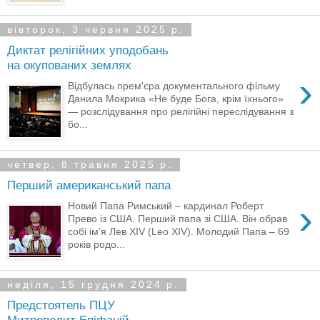
вівторок, 3 червня 2025 р.
Диктат релігійних уподобань
на окупованих землях
›
Відбулась прем'єра документального фільму
Данила Мокрика «Не буде Бога, крім їхнього»
— розслідування про релігійні переслідування з
бо...
четвер, 8 травня 2025 р.
Перший американський папа
›
Новий Папа Римський – кардинал Роберт
Прево із США. Перший папа зі США. Він обрав
собі імʼя Лев XIV (Leo XIV). Молодий Папа – 69
років родо...
неділя, 15 грудня 2024 р.
Предстоятель ПЦУ