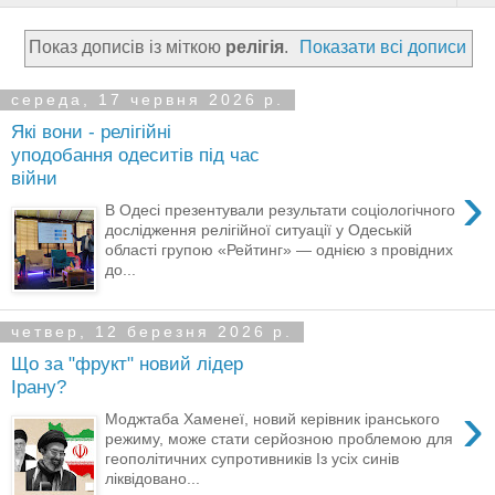
Показ дописів із міткою
релігія
.
Показати всі дописи
середа, 17 червня 2026 р.
Які вони - релігійні
уподобання одеситів під час
війни
›
В Одесі презентували результати соціологічного
дослідження релігійної ситуації у Одеській
області групою «Рейтинг» — однією з провідних
до...
четвер, 12 березня 2026 р.
Що за "фрукт" новий лідер
Ірану?
›
Моджтаба Хаменеї, новий керівник іранського
режиму, може стати серйозною проблемою для
геополітичних супротивників Із усіх синів
ліквідовано...