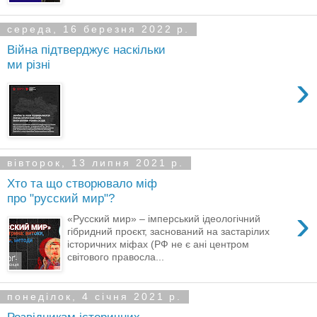
середа, 16 березня 2022 р.
Війна підтверджує наскільки
ми різні
›
вівторок, 13 липня 2021 р.
Хто та що створювало міф
про "русский мир"?
›
«Русский мир» – імперський ідеологічний
гібридний проєкт, заснований на застарілих
історичних міфах (РФ не є ані центром
світового правосла...
понеділок, 4 січня 2021 р.