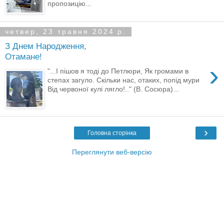
пропозицію...
четвер, 23 травня 2024 р.
З Днем Народження,
Отамане!
›
"...І пішов я тоді до Петлюри, Як громами в
степах загуло. Скільки нас, отаких, попід мури
Від червоної кулі лягло!.." (В. Сосюра)...
›
Головна сторінка
Переглянути веб-версію