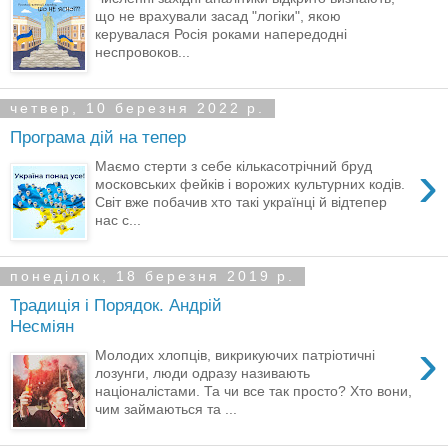
що не врахували засад "логіки", якою
керувалася Росія роками напередодні
неспровоков...
четвер, 10 березня 2022 р.
Програма дій на тепер
›
Маємо стерти з себе кількасотрічний бруд
московських фейків і ворожих культурних кодів.
Світ вже побачив хто такі українці й відтепер
нас с...
понеділок, 18 березня 2019 р.
Традиція і Порядок. Андрій
Несміян
›
Молодих хлопців, викрикуючих патріотичні
лозунги, люди одразу називають
націоналістами. Та чи все так просто? Хто вони,
чим займаються та ...