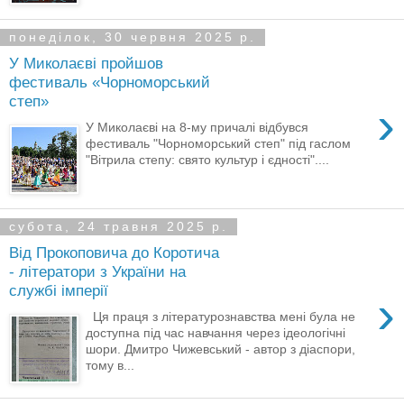
понеділок, 30 червня 2025 р.
У Миколаєві пройшов
фестиваль «Чорноморський
степ»
›
У Миколаєві на 8-му причалі відбувся
фестиваль "Чорноморський степ" під гаслом
"Вітрила степу: свято культур і єдності"....
субота, 24 травня 2025 р.
Від Прокоповича до Коротича
- літератори з України на
службі імперії
›
Ця праця з літературознавства мені була не
доступна під час навчання через ідеологічні
шори. Дмитро Чижевський - автор з діаспори,
тому в...