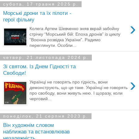
субота, 17 травня 2025 р.
Морські дрони та їх пілоти -
герої фільму
›
Колега Артем Шевченко зняв вкрай забойну
стрічку “Морський бій: Епоха дронів” із циклу
“Воєнна розвідка України”. Радимо
переглянути. Особли...
четвер, 21 листопада 2024 р.
Зі святом. Із Днем Гідності та
Свободи!
›
Українці не говорять про гідність, вони
демонструють, що це таке. Українці не говорять
про свободу, вони живуть нею. І щоразу, коли
черговий...
понеділок, 21 серпня 2023 р.
Він художнім словом
наближав та встановлював
незалежність