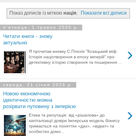
Показ дописів із міткою
нація
.
Показати всі дописи
пʼятниця, 1 травня 2026 р.
Читати книги - знову
актуально
›
Я прочитав книжку С.Плохія "Козацький міф.
Історія націотворення в епоху імперій" про
детективну історію створення та поширення ...
середа, 21 січня 2026 р.
Новою економічною
ідентичностю можна
розірвати пуповину з імперією
›
Етика та репутація: від «рішалова» до
капіталізації довіри Імперська модель бізнесу
тримається на поняттях «дах», «відкат» та
особистих домо...