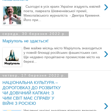
›
Сьогодні в усіх краях України згадують ювілей
поета, лавреата Шевченківської премії,
Миколаївського журналіста - Дмитра Кременя.
Його при...
середа, 30 березня 2022 р.
Маріуполь не здається!
›
Вже майже місяць місто Маріуполь знаходиться
у повній блокаді російських фашистських сил.
Ще недавно процвітаюче промислове місто на
березі...
четвер, 17 березня 2022 р.
НАЦІОНАЛЬНА КУЛЬТУРА –
ДОРОГОВКАЗ ДО РОЗВИТКУ
ЧИ ДОВІЧНИЙ КАПКАН: З
ЧИМ СВІТ МАЄ СПРАВУ У
›
ВІЙНІ З РОСІЄЮ
Численні західні аналітики відкрито визнають,