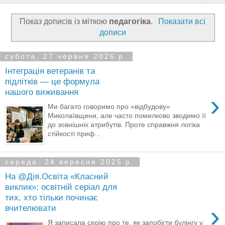
Показ дописів із міткою
педагогіка
.
Показати всі
дописи
субота, 27 червня 2026 р.
Інтеграція ветеранів та
підлітків — це формула
нашого виживання
›
Ми багато говоримо про «відбудову»
Миколаївщини, але часто помилково зводимо її
до зовнішніх атрибутів. Проте справжня логіка
стійкості приф...
середа, 24 вересня 2025 р.
На @Дія.Освіта «Класний
виклик»: освітній серіал для
тих, хто тільки починає
›
вчителювати
Я записала серію про те, як запобігти булінгу у