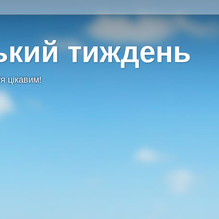
ький тиждень
я цікавим!