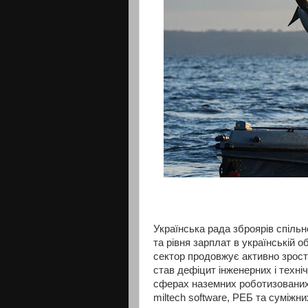
Українська рада зброярів спіль
та рівня зарплат в українській о
сектор продовжує активно зрос
став дефіцит інженерних і техні
сферах наземних роботизованих 
miltech software, РЕБ та суміжни