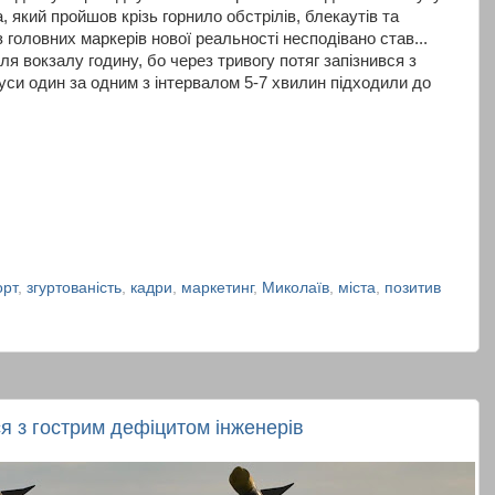
, який пройшов крізь горнило обстрілів, блекаутів та
 головних маркерів нової реальності несподівано став...
ля вокзалу годину, бо через тривогу потяг запізнився з
уси один за одним з інтервалом 5-7 хвилин підходили до
орт
,
згуртованість
,
кадри
,
маркетинг
,
Миколаїв
,
міста
,
позитив
я з гострим дефіцитом інженерів