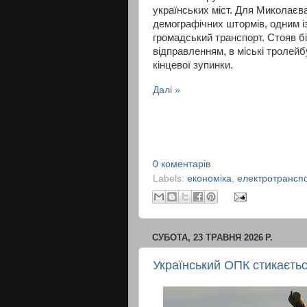
українських міст. Для Миколаєва
демографічних штормів, одним із
громадський транспорт. Стояв бі
відправленням, в міські тролейб
кінцевої зупинки.
Далі »
0 коментарів
Labels:
економіка
,
електротрансп
СУБОТА, 23 ТРАВНЯ 2026 Р.
Український ОПК стикаєтьс