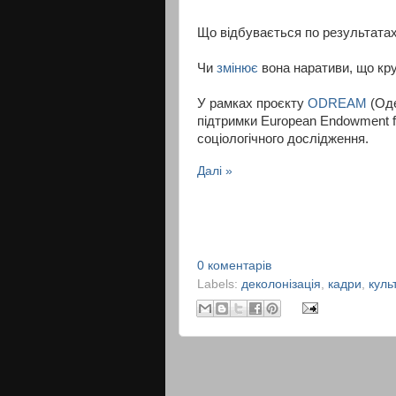
Що відбувається по результатах
Чи
змінює
вона наративи, що кр
У рамках проєкту
ODREAM
(Оде
підтримки European Endowment f
соціологічного дослідження.
Далі »
0 коментарів
Labels:
деколонізація
,
кадри
,
куль