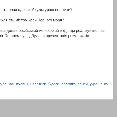
 втілення одеської культурної політики?
ужляють містом край Чорного моря?
са долає російський імперський міф), що реалізується за
or Democracy, відбулася презентація результатів
тура
,
маніпуляції
,
наративи
,
Одеси
,
політика
,
сенси
,
українська