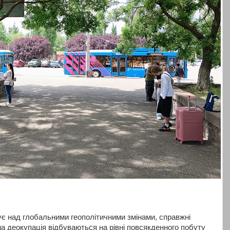
є над глобальними геополітичними змінами, справжні
на деокупація відбуваються на рівні повсякденного побуту