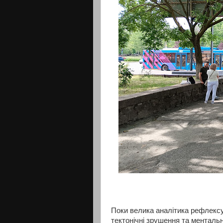
Поки велика аналітика рефлексу
тектонічні зрушення та менталь