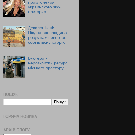
приключения
украинского экс-
олигарха
Деколонізація
Півдня: як «людина
розумна» повертає
собі власну історію
Блогери -
нерозкритий ресурс
міського простору
ПОШУК
ГОРЯЧА НОВИНА
АРХІВ БЛОГУ