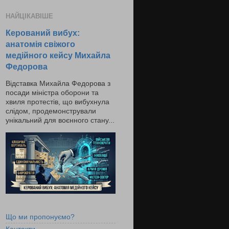
НАЙЦІКАВІШЕ
Керований вибух:
анатомія свіжого
медійного кейсу Михайла
Федорова
Відставка Михайла Федорова з
посади міністра оборони та
хвиля протестів, що вибухнула
слідом, продемонстрували
унікальний для воєнного стану...
Що ми пропонуємо?