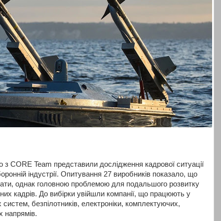
но з CORE Team представили дослідження кадрової ситуації
боронній індустрії. Опитування 27 виробників показало, що
тати, однак головною проблемою для подальшого розвитку
чних кадрів. До вибірки увійшли компанії, що працюють у
систем, безпілотників, електроніки, комплектуючих,
х напрямів.