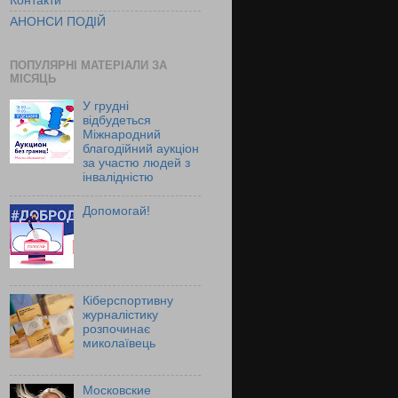
Контакти
АНОНСИ ПОДІЙ
ПОПУЛЯРНІ МАТЕРІАЛИ ЗА
МІСЯЦЬ
У грудні
відбудеться
Міжнародний
благодійний аукціон
за участю людей з
інвалідністю
Допомогай!
Кіберспортивну
журналістику
розпочинає
миколаївець
Московские