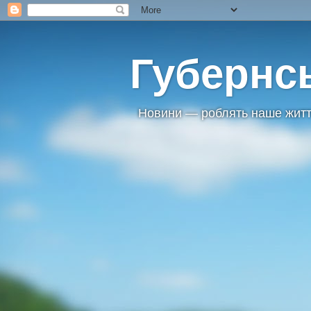
Губернс
Новини — роблять наше житт