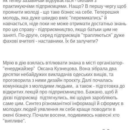
як тепер зазавичай відбувається - онлайн з
практикуючіми підприємцями. Нащо? В першу чергу щоб
проянити молоді - що таке бізнес на себе. Теперешня
молодь, яка дуже швидко вміє "перемикатись" й
навчається, ніде поки не може отримати достатньо знань
про цю справу - підприємництво, якщо батьки цим не
заняті. По-друге, серед підприємців "трапляються" дуже
фахові вчителі - наставники. Їх би залучити?
Мрію в дію взялась втілювати знана в місті організатор-
"енерджайзер" Оксан
а Кузнецова. Вона зібрала два
десятки небайдужих викладачів одеських вищів, та
проговорила з ними дизайн проєкту. Далі почалась
комунікація з молодими людьми, а також - підготовка до
відкритих лекцій про підприємництво. Бажано, щоб й
дієві підприємці підтягнулись, які щодня заробляють
саме цим. Синтез різноманітної інформації й сформує в
молодих людей уявлення як себе краще поводити в
окені бізнесу. Почали восени, подивимось навесні хто
"випливе".