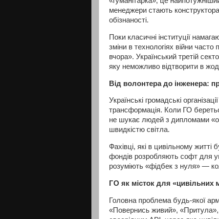
«гуманітарка», це найпотужніший
менеджери стають конструкторам
обізнаності.
Поки класичні інституції намаг
зміни в технологіях війни часто 
вчора». Український третій сект
яку неможливо відтворити в жодні
Від волонтера до інженера: п
Українські громадські організац
трансформація. Коли ГО беретьс
не шукає людей з дипломами «обо
швидкістю світла.
Фахівці, які в цивільному житті
фондів розробляють софт для уп
розуміють «фідбек з нуля» — кол
ГО як місток для «цивільних м
Головна проблема будь-якої армії
«Повернись живий», «Притула», V