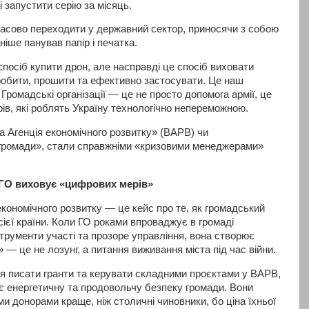
 запустити серію за місяць.
 масово переходити у державний сектор, приносячи з собою
ніше панував папір і печатка.
посіб купити дрон, але насправді це спосіб виховати
зробити, прошити та ефективно застосувати. Це наш
. Громадські організації — це не просто допомога армії, це
ів, які роблять Україну технологічно непереможною.
ка Агенція економічного розвитку» (ВАРВ) чи
громади», стали справжніми «кризовими менеджерами»
 ГО виховує «цифрових мерів»
кономічного розвитку — це кейс про те, як громадський
ієї країни. Коли ГО роками впроваджує в громаді
трументи участі та прозоре управління, вона створює
 — це не лозунг, а питання виживання міста під час війни.
ся писати гранти та керувати складними проєктами у ВАРВ,
ає енергетичну та продовольчу безпеку громади. Вони
и донорами краще, ніж столичні чиновники, бо ціна їхньої