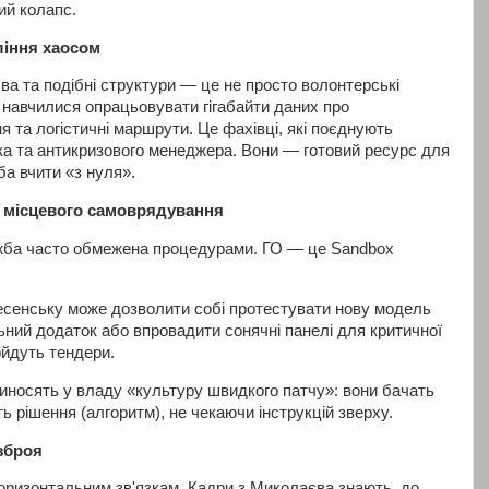
ий колапс.
ління хаосом
а та подібні структури — це не просто волонтерські
і навчилися опрацьовувати гігабайти даних про
 та логістичні маршрути. Це фахівці, які поєднують
ика та антикризового менеджера. Вони — готовий ресурс для
ба вчити «з нуля».
 місцевого самоврядування
жба часто обмежена процедурами. ГО — це Sandbox
есенську може дозволити собі протестувати нову модель
ьний додаток або впровадити сонячні панелі для критичної
ойдуть тендери.
иносять у владу «культуру швидкого патчу»: вони бачать
ть рішення (алгоритм), не чекаючи інструкцій зверху.
зброя
горизонтальним зв'язкам. Кадри з Миколаєва знають, до