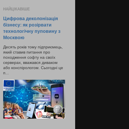
НАЙЦІКАВІШЕ
Цифрова деколонізація
бізнесу: як розірвати
технологічну пуповину з
Москвою
Десять років тому підприємець,
який ставив питання про
походження софту на своїх
серверах, вважався диваком
або конспірологом. Сьогодні це
п...