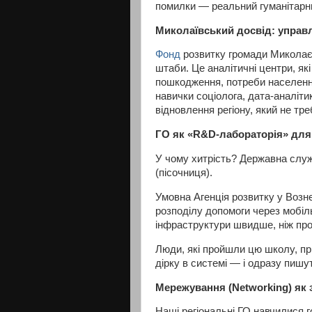
помилки — реальний гуманітарн
Миколаївський досвід: управ
Фонд
розвитку громади Миколаєв
штаби. Це аналітичні центри, як
пошкодження, потреби населення
навички соціолога, дата-аналіт
відновлення регіону, який не тре
ГО як «R&D-лабораторія» для
У чому хитрість? Державна слу
(пісочниця).
Умовна Агенція розвитку у Возн
розподілу допомоги через мобіл
інфраструктури швидше, ніж пр
Люди, які пройшли цю школу, пр
дірку в системі — і одразу пишу
Мережування (Networking) як 
Наші регіональні ГО навчилися 