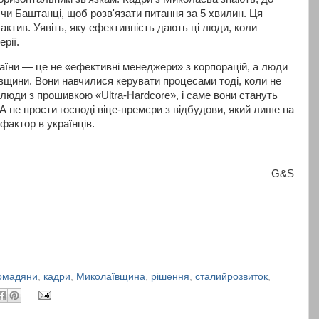
чи Баштанці, щоб розв'язати питання за 5 хвилин. Ця
ктив. Уявіть, яку ефективність дають ці люди, коли
рії.
їни — це не «ефективні менеджери» з корпорацій, а люди
вщини. Вони навчилися керувати процесами тоді, коли не
 люди з прошивкою «Ultra-Hardcore», і саме вони стануть
А не прости господі віце-премєри з відбудови, який лише на
фактор в українців.
G&S
омадяни
,
кадри
,
Миколаївщина
,
рішення
,
сталийрозвиток
,