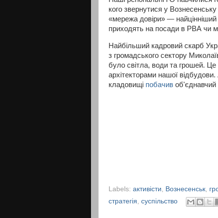
кого звернутися у Вознесенську 
«мережа довіри» — найцінніший а
приходять на посади в РВА чи ме
Найбільший кадровий скарб Укра
з громадського сектору Миколаї
було світла, води та грошей. Це
архітекторами нашої відбудови. 
кладовищі
побачив
об'єднавчий 
Labels:
активісти
,
Вознесенськ
,
гр
стратегія
,
суспільство