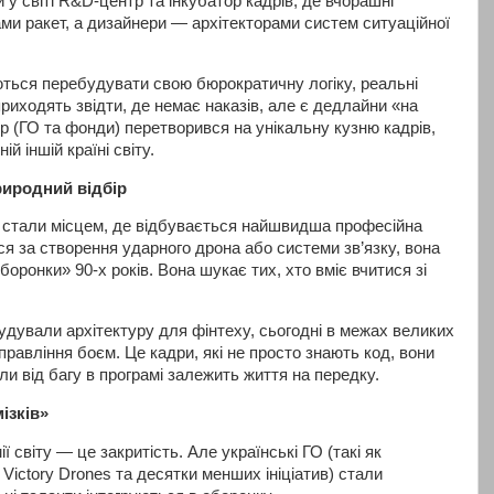
 у світі R&D-центр та інкубатор кадрів, де вчорашні
и ракет, а дизайнери — архітекторами систем ситуаційної
аються перебудувати свою бюрократичну логіку, реальні
приходять звідти, де немає наказів, але є дедлайни «на
ор (ГО та фонди) перетворився на унікальну кузню кадрів,
й іншій країні світу.
риродний відбір
ії стали місцем, де відбувається найшвидша професійна
я за створення ударного дрона або системи зв’язку, вона
ронки» 90-х років. Вона шукає тих, хто вміє вчитися зі
 будували архітектуру для фінтеху, сьогодні в межах великих
равління боєм. Це кадри, які не просто знають код, вони
и від багу в програмі залежить життя на передку.
ізків»
 світу — це закритість. Але українські ГО (такі як
ictory Drones та десятки менших ініціатив) стали