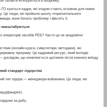
ьні таланти інтегруються в оборонку.
в ГО куються кадри, які згодом стають основою для нових
ту. Це люди, які пройшли школу «горизонтального
манди, вони бачать проблему і фіксять її.
що масштабуються
бо операторів засобів РЕБ? Часто це не академічні
стеми (онлайн-курси, симулятори, методики), які
ержавну програму. Це кадровий ресурс, який володіє
— досвідом, що оновлюється щотижня після кожного виїзду
овий стандарт лідерства
ий тип лідера — менеджера-войовника. Це люди, які
краудфандинг).
кордони за добу.