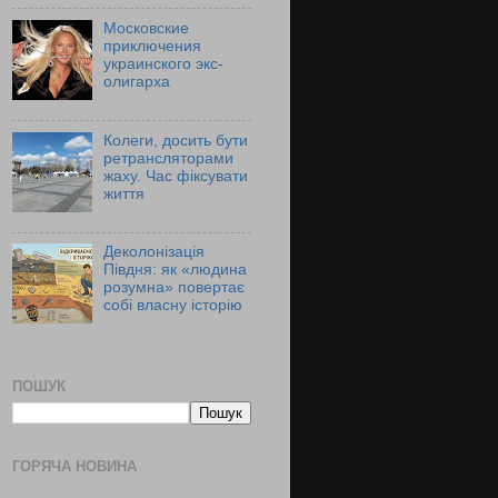
Московские
приключения
украинского экс-
олигарха
Колеги, досить бути
ретрансляторами
жаху. Час фіксувати
життя
Деколонізація
Півдня: як «людина
розумна» повертає
собі власну історію
ПОШУК
ГОРЯЧА НОВИНА