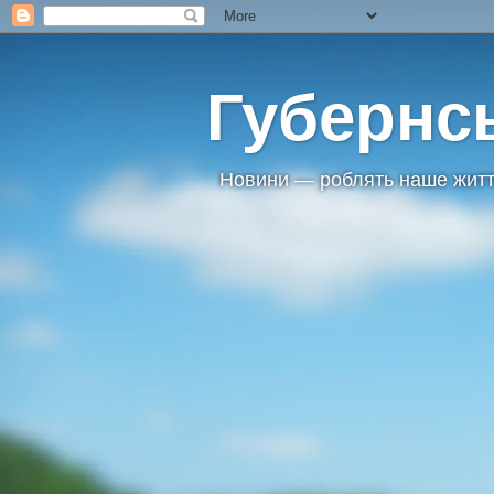
Губернс
Новини — роблять наше житт