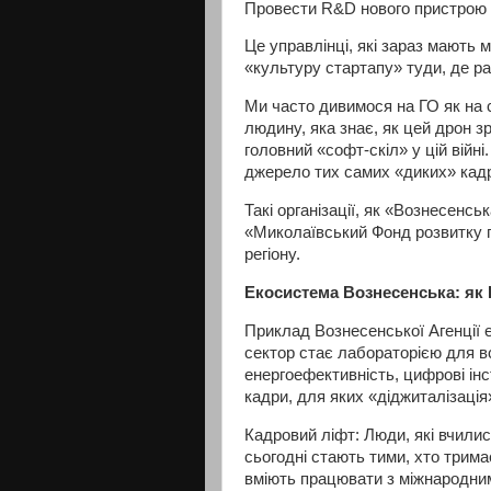
Провести R&D нового пристрою і
Це управлінці, які зараз мають
«культуру стартапу» туди, де ра
Ми часто дивимося на ГО як на с
людину, яка знає, як цей дрон 
головний «софт-скіл» у цій війні
джерело тих самих «диких» кадр
Такі організації, як «Вознесенсь
«Миколаївський Фонд розвитку 
регіону.
Екосистема Вознесенська: як
Приклад Вознесенської Агенції е
сектор стає лабораторією для вс
енергоефективність, цифрові інс
кадри, для яких «діджиталізація»
Кадровий ліфт: Люди, які вчили
сьогодні стають тими, хто трим
вміють працювати з міжнародним