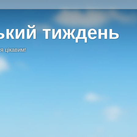
ький тиждень
я цікавим!