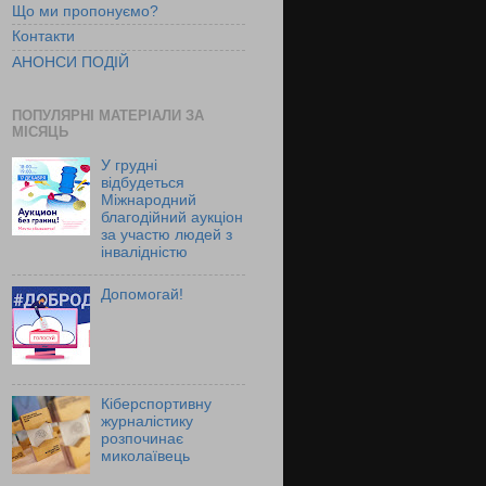
Що ми пропонуємо?
Контакти
АНОНСИ ПОДІЙ
ПОПУЛЯРНІ МАТЕРІАЛИ ЗА
МІСЯЦЬ
У грудні
відбудеться
Міжнародний
благодійний аукціон
за участю людей з
інвалідністю
Допомогай!
Кіберспортивну
журналістику
розпочинає
миколаївець