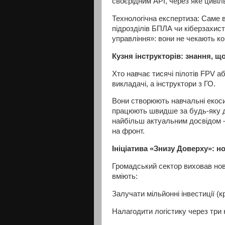
своєрідним API, через яке цивіл
Технологічна експертиза: Саме 
підрозділів БПЛА чи кіберзахис
управління»: вони не чекають ко
Кузня інструкторів: знання, 
Хто навчає тисячі пілотів FPV а
викладачі, а інструктори з ГО.
Вони створюють навчальні екоси
працюють швидше за будь-яку д
найбільш актуальним досвідом 
на фронт.
Ініціатива «Знизу Доверху»: н
Громадський сектор виховав нов
вміють:
Залучати мільйонні інвестиції (
Налагодити логістику через три 