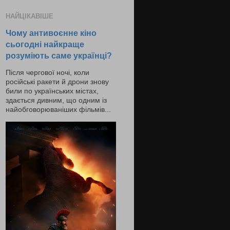
НАЙЦІКАВІШЕ
Чому антивоєнне кіно
сьогодні найкраще
розуміють саме українці?
Після чергової ночі, коли
російські ракети й дрони знову
били по українських містах,
здається дивним, що одним із
найобговорюваніших фільмів...