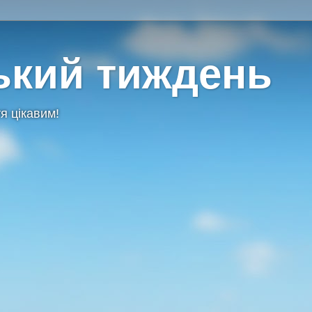
ький тиждень
я цікавим!