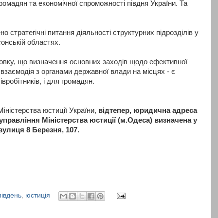
ромадян та економічної спроможності півдня України. Та
но стратегічні питання діяльності структурних підрозділів у
сонській областях.
новку, що визначення основних заходів щодо ефективної
а взаємодія з органами державної влади на місцях - є
вробітників, і для громадян.
Міністерства юстиції України,
відтепер, юридична адреса
управління Міністерства юстиції (м.Одеса) визначена у
вулиця 8 Березня, 107.
південь
,
юстиція