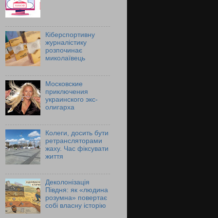
Кіберспортивну
журналістику
розпочинає
миколаївець
Московские
приключения
украинского экс-
олигарха
Колеги, досить бути
ретрансляторами
жаху. Час фіксувати
життя
Деколонізація
Півдня: як «людина
розумна» повертає
собі власну історію