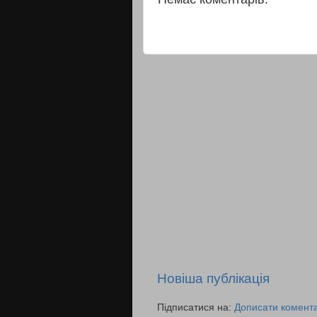
Новіша публікація
Підписатися на:
Дописати комента