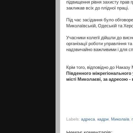
підвищення рівня захисту прав г
закликав всіх до плідної праці.
Під час засідання було обговоре
Миколаївській, Одеській та Хер
Учасники колегії дійшли до вис
організації роботи управління т
надзвичайно важливими і для спі
Крім того, відповідно до Наказу 
Південного міжрегіонального 
місті Миколаєві, за адресою - 
Labels:
адреса
,
кадри
,
Миколаїв
,
Немає коментарів: