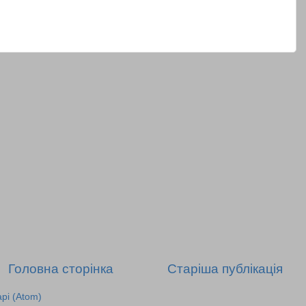
Головна сторінка
Старіша публікація
рі (Atom)