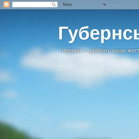
Губернс
Новини — роблять наше житт