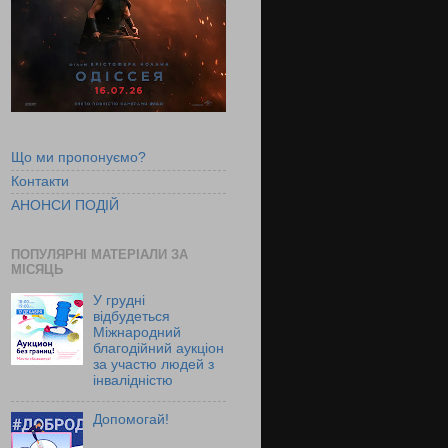
Що ми пропонуємо?
Контакти
АНОНСИ ПОДІЙ
ПОПУЛЯРНІ МАТЕРІАЛИ ЗА
МІСЯЦЬ
У грудні
відбудеться
Міжнародний
благодійний аукціон
за участю людей з
інвалідністю
Допомогай!