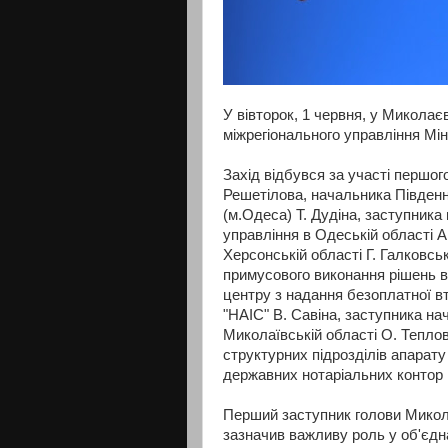
У вівторок, 1 червня, у Миколає
міжрегіонального управління Мін
Захід відбувся за участі першог
Решетілова, начальника Південн
(м.Одеса) Т. Дудіна, заступника
управління в Одеській області А
Херсонській області Г. Галковс
примусового виконання
рішень в
центру з надання безоплатної в
"НАІС" В. Савіна, заступника на
Миколаївській області О. Тепло
структурних підрозділів апарату
державних нотаріальних контор 
Перший заступник голови Микола
зазначив важливу роль у об'єдна