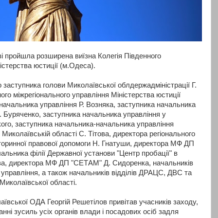
ві пройшла розширена виїзна Колегія Південного
істерства юстиції (м.Одеса).
о заступника голови Миколаївської облдержадміністрації Г.
ого міжрегіонального управління Міністерства юстиції
 начальника управління Р. Возняка, заступника начальника
. Буряченко, заступника начальника управління у
ького, заступника начальника-начальника управління
 Миколаївській області С. Тітова, директора регіонального
торинної правової допомоги Н. Гнатуши, директора МФ ДП
чальника філії Державної установи "Центр пробації" в
ва, директора МФ ДП "СЕТАМ" Д. Сидоренка, начальників
 управління, а також начальників відділів ДРАЦС, ДВС та
Миколаївської області.
ївської ОДА Георгій Решетілов привітав учасників заходу,
нні зусиль усіх органів влади і посадових осіб задля