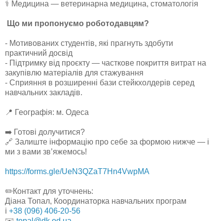
⚕️ Медицина — ветеринарна медицина, стоматологія
Що ми пропонуємо роботодавцям?
- Мотивованих студентів, які прагнуть здобути
практичний досвід
- Підтримку від проєкту — часткове покриття витрат на
закупівлю матеріалів для стажування
- Сприяння в розширенні бази стейкхолдерів серед
навчальних закладів.
📍 Географія: м. Одеса
➡️ Готові долучитися?
🔗 Залиште інформацію про себе за формою нижче — і
ми з вами зв’яжемось!
https://forms.gle/UeN3QZaT7Hn4VwpMA
✏️Контакт для уточнень:
Діана Топал, Координаторка навчальних програм
ℹ️
+38 (096) 406-20-56
✉️
topal@dk.od.ua