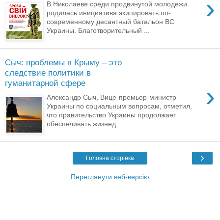
›
В Николаеве среди продвинутой молодежи
родилась инициатива экипировать по-
современному десантный батальон ВС
Украины. Благотворительный ...
Сыч: проблемы в Крыму – это
следствие политики в
гуманитарной сфере
›
Александр Сыч, Вице-премьер-министр
Украины по социальным вопросам, отметил,
что правительство Украины продолжает
обеспечивать жизнед...
›
Головна сторінка
Переглянути веб-версію