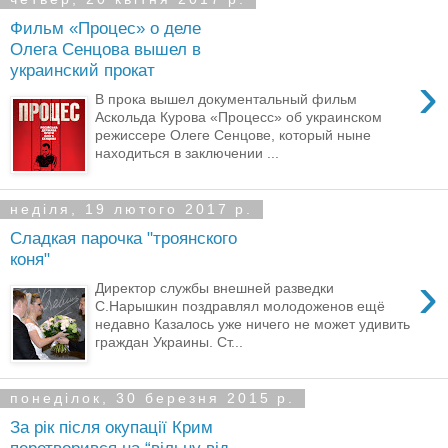
Фильм «Процес» о деле
Олега Сенцова вышел в
украинский прокат
›
В прока вышел документальный фильм
Аскольда Курова «Процесс» об украинском
режиссере Олеге Сенцове, который ныне
находиться в заключении ...
неділя, 19 лютого 2017 р.
Сладкая парочка "троянского
коня"
›
Директор службы внешней разведки
С.Нарышкин поздравлял молодоженов ещё
недавно Казалось уже ничего не может удивить
граждан Украины. Ст...
понеділок, 30 березня 2015 р.
За рік після окупації Крим