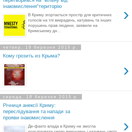
перетворився на “вільну від
інакомислення”територію
›
В Криму згортається простір для критичних
голосів на тлі викрадень, катувань та інших
порушень прав людини, заявили на
Кримському дн...
четвер, 19 березня 2015 р.
Кому грозить из Крыма?
›
середа, 18 березня 2015 р.
Річниця анексії Криму:
переслідування та напади за
прояви інакомислення
›
Де-факто влада в Криму не змогла
розслідувати серію викрадень і катувань своїх