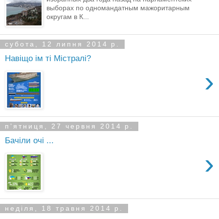
выборах по одномандатным мажоритарным
округам в К...
субота, 12 липня 2014 р.
Навiщо iм тi Мiстралi?
›
пʼятниця, 27 червня 2014 р.
Бачiли очi ...
›
неділя, 18 травня 2014 р.