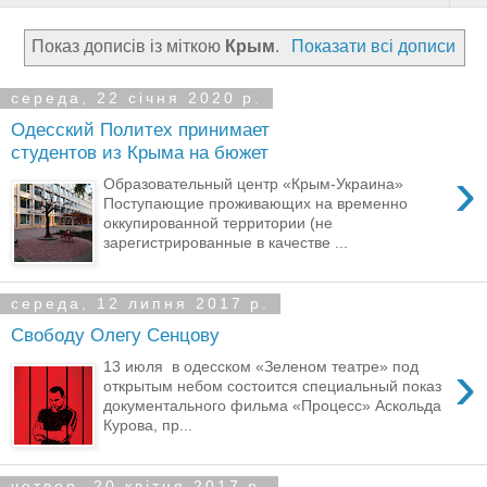
Показ дописів із міткою
Крым
.
Показати всі дописи
середа, 22 січня 2020 р.
Одесский Политех принимает
студентов из Крыма на бюжет
›
Образовательный центр «Крым-Украина»
Поступающие проживающих на временно
оккупированной территории (не
зарегистрированные в качестве ...
середа, 12 липня 2017 р.
Свободу Олегу Сенцову
›
13 июля в одесском «Зеленом театре» под
открытым небом состоится специальный показ
документального фильма «Процесс» Аскольда
Курова, пр...
четвер, 20 квітня 2017 р.