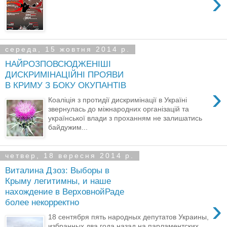
›
середа, 15 жовтня 2014 р.
НАЙРОЗПОВСЮДЖЕНІШІ
ДИСКРИМІНАЦІЙНІ ПРОЯВИ
В КРИМУ З БОКУ ОКУПАНТІВ
›
Коаліція з протидії дискримінації в Україні
звернулась до міжнародних організацій та
української влади з проханням не залишатись
байдужим...
четвер, 18 вересня 2014 р.
Виталина Дзоз: Выборы в
Крыму легитимны, и наше
нахождение в ВерховнойРаде
›
более некорректно
18 сентября пять народных депутатов Украины,
избранных два года назад на парламентских