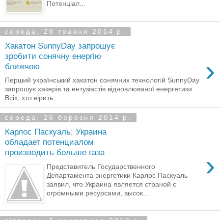
Потенціал...
середа, 28 травня 2014 р.
Хакатон SunnyDay запрошує
зробити сонячну енергію
›
ближчою
Перший український хакатон сонячних технологій SunnyDay
запрошує хакерів та ентузіастів відновлюваної енергетики.
Всіх, хто вірить...
середа, 26 березня 2014 р.
Карлос Паскуаль: Украина
обладает потенциалом
производить больше газа
›
Представитель Государственного
Департамента энергетики Карлос Паскуаль
заявил, что Украина является страной с
огромными ресурсами, высок...