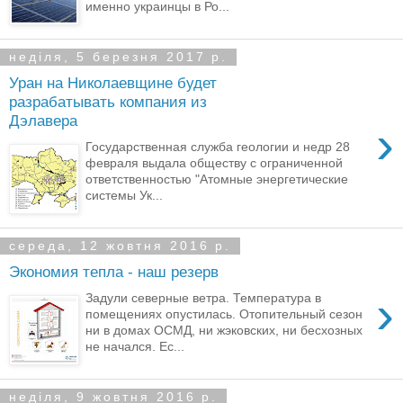
именно украинцы в Ро...
неділя, 5 березня 2017 р.
Уран на Николаевщине будет
разрабатывать компания из
Дэлавера
›
Государственная служба геологии и недр 28
февраля выдала обществу с ограниченной
ответственностью "Атомные энергетические
системы Ук...
середа, 12 жовтня 2016 р.
Экономия тепла - наш резерв
›
Задули северные ветра. Температура в
помещениях опустилась. Отопительный сезон
ни в домах ОСМД, ни жэковских, ни бесхозных
не начался. Ес...
неділя, 9 жовтня 2016 р.