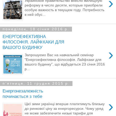
›
Украинское правительство внесло жилищную
реформу в число десяти, которые приобрели
особую важность в текущем году. Потребность
в ней обус...
понеділок, 18 січня 2016 р.
ЕНЕРГОЕФЕКТИВНА
ФІЛОСОФІЯ. ЛАЙФХАКИ ДЛЯ
ВАШОГО БУДИНКУ
›
Запрошуємо Вас на навчальний семінар
"Енергоефективна філософія. Лайфхаки для
вашого будинку", що відбудеться 23 січня 2016
р...
пʼятниця, 11 грудня 2015 р.
Енергонезалежність
починається з тебе
›
Цієї зими українці вперше платитимуть близьку
до ринкової ціну за енергоресурси. Чому уряд
не може забезпечити низькі тарифи для