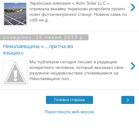
›
Українська компанія « Activ Solar LLC »
отримала вказівку терміново розробити проект
нової фотоелектричної станції. Новина сама по
собі не д...
понеділок, 15 липня 2013 р.
Николаевщина «…притча во
языцех»
›
Мы публикуем сегодня письмо в редакцию
конкретного человека, который высказал свое
разумное неудовольствие сложившимся на
Николаевщине пол...
›
Головна сторінка
Переглянути веб-версію