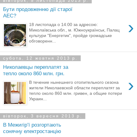
вівторок, 5 листопада 2013 р.
Бути продовженню дії старої
АЕС?
›
18 листопада о 14:00 за адресою:
Миколаївська обл., м. Южноукраїнськ, Палац
культури "Енергетик", пройде громадське
обговоренн...
субота, 12 жовтня 2013 р.
Николаевцы переплатят за
тепло около 860 млн. грн.
›
В течение нынешнего отопительного сезона
жители Николаевской области переплатят за
тепло около 860 млн. гривен, а общие потери
Украин...
вівторок, 3 вересня 2013 р.
В Межигір’ї розгортають
сонячну електростанцію