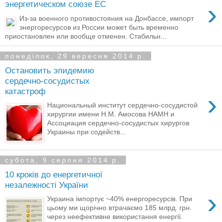
›
энергетическом союзе ЕС
Из-за военного противостояния на Донбассе, импорт
энергоресурсов из России может быть временно
приостановлен или вообще отменен. Стабильн...
понеділок, 29 вересня 2014 р.
Остановить эпидемию
сердечно-сосудистых
катастроф
›
Национальный институт сердечно-сосудистой
хирургии имени Н.М. Амосова НАМН и
Ассоциация сердечно-сосудистых хирургов
Украины при содейств...
субота, 9 серпня 2014 р.
10 кроків до енергетичної
незалежності України
›
Украина імпортує ~40% енергоресурсів. При
цьому ми щорічно втрачаємо 185 млрд. грн.
через неефективне використання енергії.