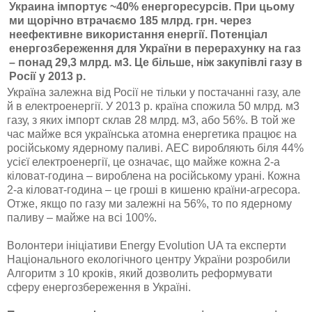
Украина імпортує ~40% енергоресурсів. При цьому
ми щорічно втрачаємо 185 млрд. грн. через
неефективне використання енергії. Потенціал
енергозбереження для України в перерахунку на газ
– понад 29,3 млрд. м3. Це більше, ніж закупівлі газу в
Росії у 2013 р.
Україна залежна від Росії не тільки у постачанні газу, але
й в електроенергії. У 2013 р. країна спожила 50 млрд. м3
газу, з яких імпорт склав 28 млрд. м3, або 56%. В той же
час майже вся українська атомна енергетика працює на
російському ядерному паливі. АЕС виробляють біля 44%
усієї електроенергії, це означає, що майже кожна 2-а
кіловат-година – вироблена на російському урані. Кожна
2-а кіловат-година – це гроші в кишеню країни-агресора.
Отже, якщо по газу ми залежні на 56%, то по ядерному
паливу – майже на всі 100%.
Волонтери ініціативи Energy Evolution UA та експерти
Національного екологічного центру України розробили
Алгоритм з 10 кроків, який дозволить реформувати
сферу енергозбереження в Україні.