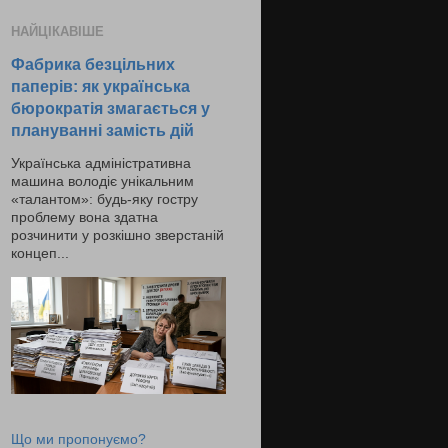
НАЙЦІКАВІШЕ
Фабрика безцільних
паперів: як українська
бюрократія змагається у
плануванні замість дій
Українська адміністративна
машина володіє унікальним
«талантом»: будь-яку гостру
проблему вона здатна
розчинити у розкішно зверстаній
концеп...
Що ми пропонуємо?