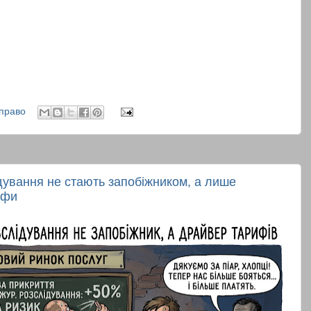
право
дування не стають запобіжником, а лише
ифи