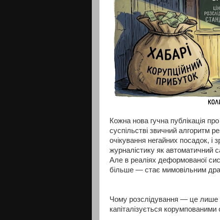
Кожна нова гучна публікація про
суспільстві звичний алгоритм ре
очікування негайних посадок, і
журналістику як автоматичний са
Але в реаліях деформованої сис
більше — стає мимовільним драй
Чому розслідування — це лише діа
капіталізується корумпованими 