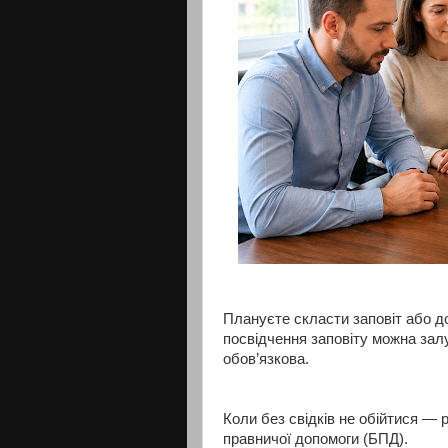
Плануєте скласти заповіт або д
посвідчення заповіту можна залу
обов’язкова.
Коли без свідків не обійтися —
правничої допомоги (БПД).