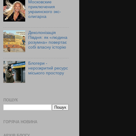
Московские
приключения
украинского экс-
олигарха
Деколонізація
Півдня: як «людина
розумна» повертає
собі власну історію
Блогери -
нерозкритий ресурс
міського простору
ПОШУК
ГОРЯЧА НОВИНА
АРХІВ БЛОГУ