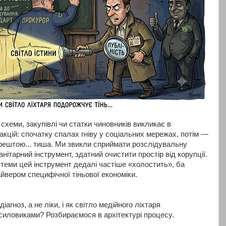
 схеми, закупівлі чи статки чиновників викликає в
акцій: спочатку спалах гніву у соціальних мережах, потім —
 зрештою... тиша. Ми звикли сприймати розслідувальну
нітарний інструмент, здатний очистити простір від корупції.
теми цей інструмент дедалі частіше «холостить», ба
вером специфічної тіньової економіки.
гноз, а не ліки, і як світло медійного ліхтаря
силовиками? Розбираємося в архітектурі процесу.