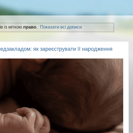
в із міткою
право
.
Показати всі дописи
едзакладом: як зареєструвати її народження