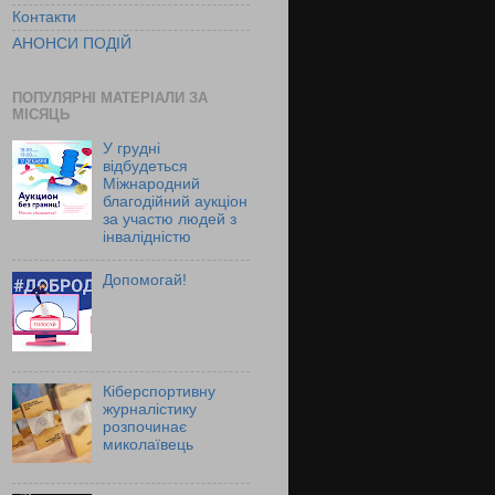
Контакти
АНОНСИ ПОДІЙ
ПОПУЛЯРНІ МАТЕРІАЛИ ЗА
МІСЯЦЬ
У грудні
відбудеться
Міжнародний
благодійний аукціон
за участю людей з
інвалідністю
Допомогай!
Кіберспортивну
журналістику
розпочинає
миколаївець