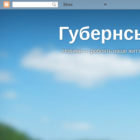
Губернс
Новини — роблять наше житт