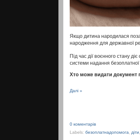
Якщо дитина народилася поза 
народження для державної ре
Під час дії воєнного стану ді
системи надання безоплатної
Хто може видати документ 
Далі »
0 коментарів
Labels:
безоплатнадопомога
,
діти