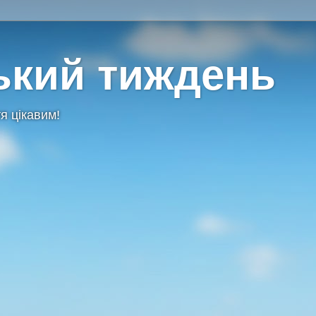
ький тиждень
я цікавим!