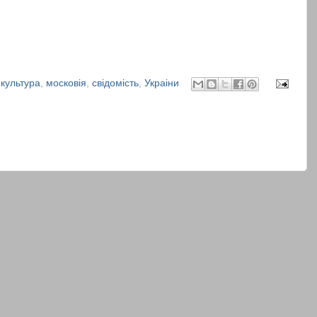
,
культура
,
московія
,
свідомість
,
Украіни