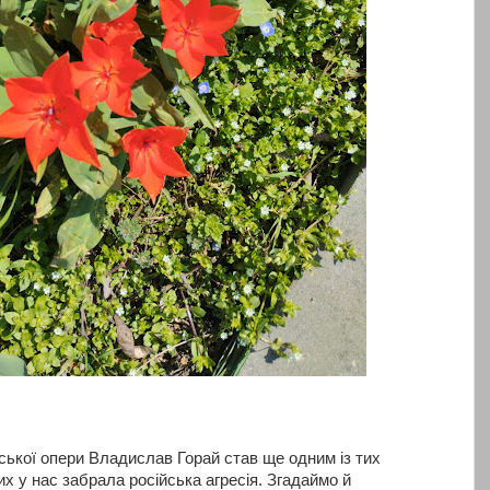
ької опери Владислав Горай став ще одним із тих
их у нас забрала російська агресія. Згадаймо й