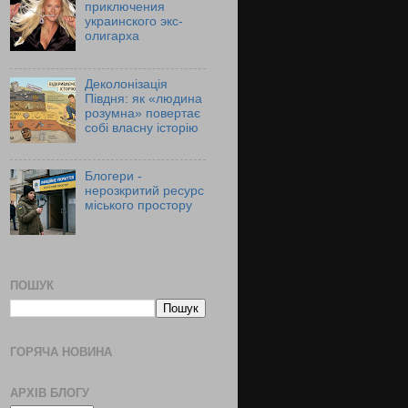
приключения
украинского экс-
олигарха
Деколонізація
Півдня: як «людина
розумна» повертає
собі власну історію
Блогери -
нерозкритий ресурс
міського простору
ПОШУК
ГОРЯЧА НОВИНА
АРХІВ БЛОГУ