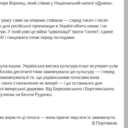
Ігоря Воронку, який співав у Національній капелі «Думка».
 увагу саме на оперних співаках — серед тисяч і тисяч
о для російської пропаганди в Україні нібито немає і не
и. У їхній уяві
це війна “цивілізації” проти “селян”, єдине
б і танцювати гопак перед господами.
ула іншою. Українська висока культура існує всупереч усім
Москва десятиліттями замовчувала цю культуру — і перед
 замовчувала й те, що українськими голосами вона
свого становлення як імперії — і до останнього дня
ої імперської держави. Від Березовського і Бортнянського
Гуляєва чи Белли Руденко.
е вкрасти ці голоси — вона прагне змусити їх замовкнути.
В.Портников.