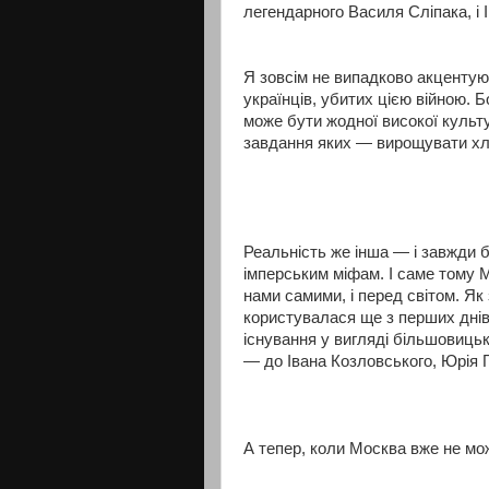
легендарного Василя Сліпака, і 
Я зовсім не випадково акцентую
українців, убитих цією війною. Б
може бути жодної високої культур
завдання яких — вирощувати хлі
Реальність же інша — і завжди б
імперським міфам. І саме тому 
нами самими, і перед світом. Як
користувалася ще з перших днів 
існування у вигляді більшовицьк
— до Івана Козловського, Юрія 
А тепер, коли Москва вже не мож