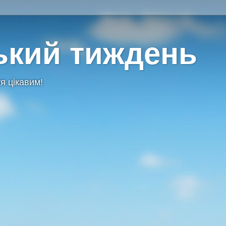
ький тиждень
я цікавим!