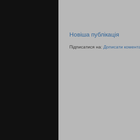
Новіша публікація
Підписатися на:
Дописати комента