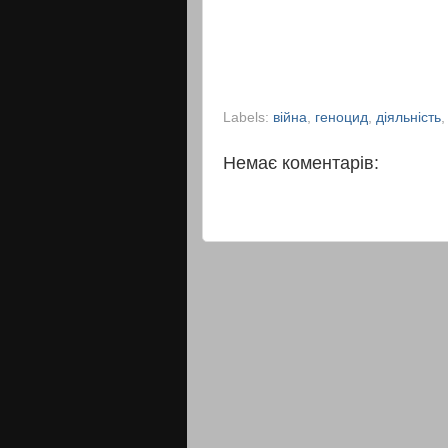
Labels:
війна
,
геноцид
,
діяльність
Немає коментарів: