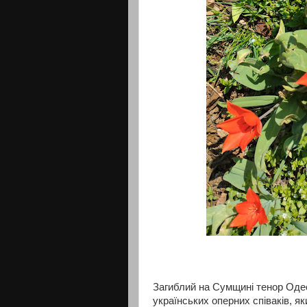
Загиблий на Сумщині тенор Одес
українських оперних співаків, як