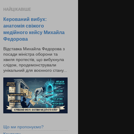
НАЙЦІКАВІШЕ
Керований вибух:
анатомія свіжого
медійного кейсу Михайла
Федорова
Відставка Михайла Федорова з
посади міністра оборони та
хвиля протестів, що вибухнула
слідом, продемонстрували
унікальний для воєнного стану...
Що ми пропонуємо?