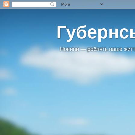
Губернс
Новини — роблять наше житт