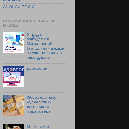
Контакти
АНОНСИ ПОДІЙ
ПОПУЛЯРНІ МАТЕРІАЛИ ЗА
МІСЯЦЬ
У грудні
відбудеться
Міжнародний
благодійний аукціон
за участю людей з
інвалідністю
Допомогай!
Кіберспортивну
журналістику
розпочинає
миколаївець
Московские