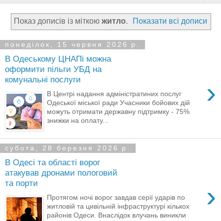
Показ дописів із міткою
житло
.
Показати всі дописи
понеділок, 15 червня 2026 р.
В Одеському ЦНАПі можна
оформити пільги УБД на
комунальні послуги
›
В Центрі надання адміністратиних послуг
Одеської міської ради Учасники бойових дій
можуть отримати державну підтримку - 75%
знижки на оплату...
субота, 28 березня 2026 р.
В Одесі та області ворог
атакував дронами пологовий
та порти
›
Протягом ночі ворог завдав серії ударів по
житловій та цивільній інфраструктурі кількох
районів Одеси. Внаслідок влучань виникли