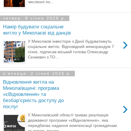
численні по...
четвер, 8 січня 2026 р.
Намір будувати соціальне
житло у Миколаєві від данців
›
У Миколаєві інвестори з Данії будуватимуть
соціальне житло. Відповідний меморандум 7
січня, підписав міський голова Олександр
Сєнкевич з ТО...
пʼятниця, 2 січня 2026 р.
Відновлення житла на
Миколаївщині: програма
«єВідновлення» та
безбар’єрність доступу до
›
послуг
У Миколаївській області триває реалізація
державної програми «єВідновлення», яка
передбачає надання компенсації громадянам
за житло, пошко...