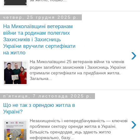
четвер, 25 грудня 2025 р.
На Миколаївщині ветеранам
війни та родинам полеглих
Захисників і Захисниць
України вручили сертифікати
›
на житло
На Миколаївщині 25 ветеранів війни та членів
родин загиблих захисників і Захисниць України
отримали сертифікати на придбання житла.
Загальна...
пʼятниця, 7 листопада 2025 р.
Що не так з орендою житла в
Україні?
›
Незахищеність і непередбачуваність — ключові
проблеми сектору оренди житла в Україні.
Більшість орендодав_иць здають житло
неформально, базу...