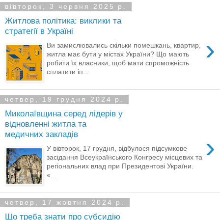
вівторок, 3 червня 2025 р.
Житлова політика: виклики та
стратегії в Україні
›
Ви замислювались скільки помешкань, квартир,
житла має бути у містах України? Що мають
робити їх власники, щоб мати спроможність
сплатити іп...
четвер, 19 грудня 2024 р.
Миколаївщина серед лідерів у
відновленні житла та
медичних закладів
›
У вівторок, 17 грудня, відбулося підсумкове
засідання Всеукраїнського Конгресу місцевих та
регіональних влад при Президентові України.
«...
четвер, 17 жовтня 2024 р.
Що треба знати про субсидію