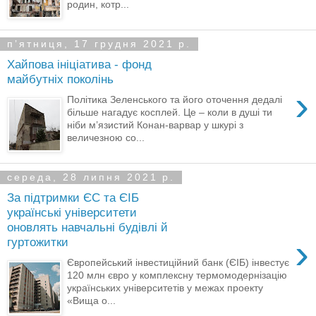
родин, котр...
пʼятниця, 17 грудня 2021 р.
Хайпова ініціатива - фонд
майбутніх поколінь
›
Політика Зеленського та його оточення дедалі
більше нагадує косплей. Це – коли в душі ти
ніби м’язистий Конан-варвар у шкурі з
величезною со...
середа, 28 липня 2021 р.
За підтримки ЄС та ЄІБ
українські університети
оновлять навчальні будівлі й
›
гуртожитки
Європейський інвестиційний банк (ЄІБ) інвестує
120 млн євро у комплексну термомодернізацію
українських університетів у межах проекту
«Вища о...