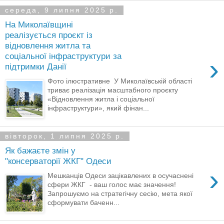
середа, 9 липня 2025 р.
На Миколаївщині
реалізується проєкт із
відновлення житла та
соціальної інфраструктури за
›
підтримки Данії
Фото ілюстративне У Миколаївській області
триває реалізація масштабного проєкту
«Відновлення житла і соціальної
інфраструктури», який фінан...
вівторок, 1 липня 2025 р.
Як бажаєте змін у
"консерваторії ЖКГ" Одеси
›
Мешканців Одеси зацікавлених в осучаснені
сфери ЖКГ - ваш голос має значення!
Запрошуємо на стратегічну сесію, мета якої
сформувати баченн...