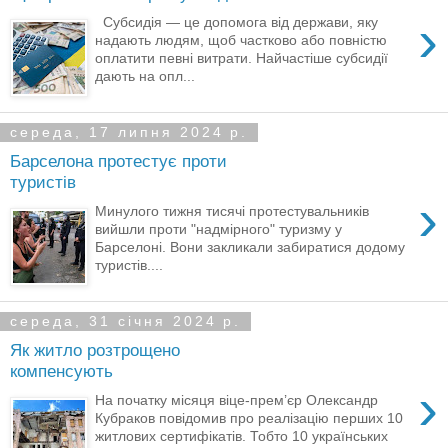
›
Субсидія — це допомога від держави, яку
надають людям, щоб частково або повністю
оплатити певні витрати. Найчастіше субсидії
дають на опл...
середа, 17 липня 2024 р.
Барселона протестує проти
туристів
›
Минулого тижня тисячі протестувальників
вийшли проти "надмірного" туризму у
Барселоні. Вони закликали забиратися додому
туристів....
середа, 31 січня 2024 р.
Як житло розтрощено
компенсують
›
На початку місяця віце-прем’єр Олександр
Кубраков повідомив про реалізацію перших 10
житлових сертифікатів. Тобто 10 українських