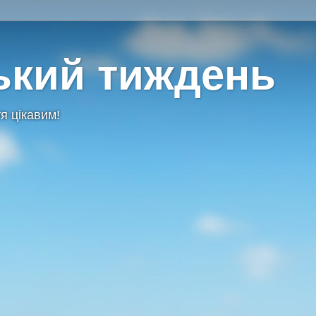
ький тиждень
я цікавим!