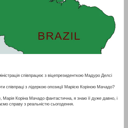
міністрація співпрацює з віцепрезиденткою Мадуро Делсі
оти співпраці з лідеркою опозиції Марією Коріною Мачадо?
, Марія Коріна Мачадо фантастична, я знаю її дуже давно, і
аємо справу з реальністю сьогодення.