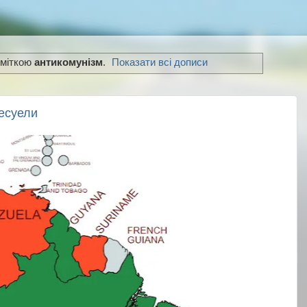
 міткою
антикомунізм
.
Показати всі дописи
есуели