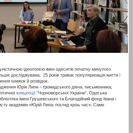
уністичною ідеологією імен одеситів початку минулого
льше досліджувана. 25 років триває популяризація життя і
рення книжок й розвідок.
родження Юрія Липи – громадського діяча, письменника,
літичної
концепції
"Чорноморської України", Одеська
бліотека імені Грушевського та Благодійний фонд Івана і
сту академію «Юрій Липа: погляд крізь час». Саме