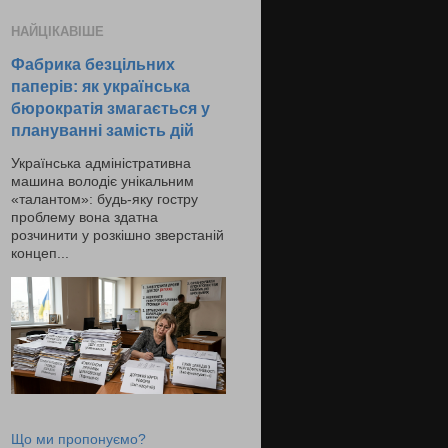
НАЙЦІКАВІШЕ
Фабрика безцільних
паперів: як українська
бюрократія змагається у
плануванні замість дій
Українська адміністративна
машина володіє унікальним
«талантом»: будь-яку гостру
проблему вона здатна
розчинити у розкішно зверстаній
концеп...
Що ми пропонуємо?