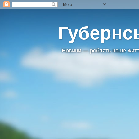
Губернс
Новини — роблять наше житт