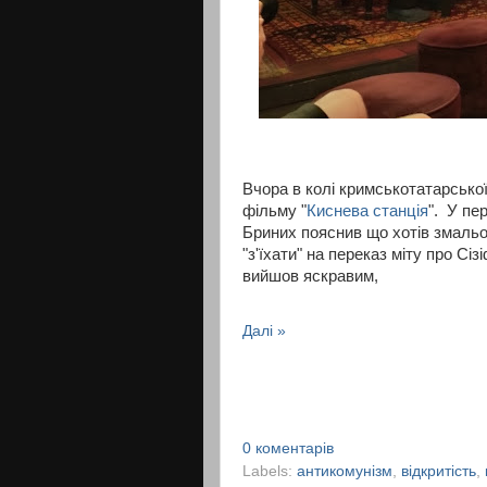
Вчора в колі кримськотатарсько
фільму "
Киснева станція
". У пе
Бриних пояснив що хотів змаль
"з'їхати" на переказ міту про С
вийшов яскравим,
Далі »
0 коментарів
Labels:
антикомунізм
,
відкритість
,