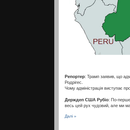
Репортер
: Трамп заявив, що ад
Родрігес.
Чому адміністрація виступає пр
Держдеп США Рубіо
: По-перше
весь цей рух чудовий, але ми м
Далі »