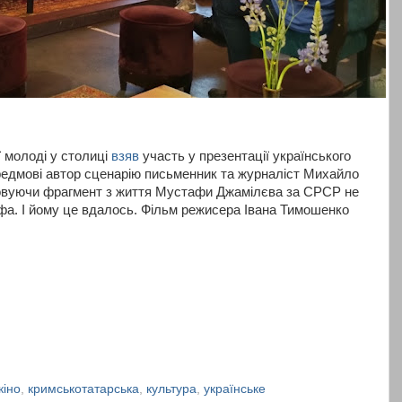
ї молоді у столиці
взяв
участь у презентації українського
редмові автор сценарію письменник та журналіст Михайло
овуючи фрагмент з життя Мустафи Джамілєва за СРСР не
ізіфа. І йому це вдалось. Фільм режисера Івана Тимошенко
кіно
,
кримськотатарська
,
культура
,
українське