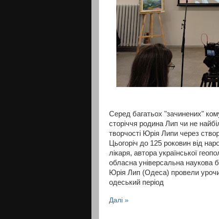
Серед багатьох "зачинених" ком
сторіччя родина Лип чи не найбі
творчості Юрія Липи через ство
Цьогоріч до 125 роковин від на
лікаря, автора української геопо
обласна універсальна наукова бі
Юрія Лип (Одеса) провели урочи
одеський період
Далі »