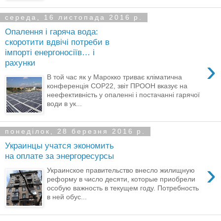
середа, 16 листопада 2016 р.
Опалення і гаряча вода:
скоротити вдвічі потреби в
імпорті енергоносіїв… і
›
рахунки
В той час як у Марокко триває кліматична
конференція СОР22, звіт ПРООН вказує на
неефективність у опаленні і постачанні гарячої
води в ук...
понеділок, 28 березня 2016 р.
Украинцы учатся экономить
на оплате за энергоресурсы
›
Украинское правительство внесло жилищную
реформу в число десяти, которые приобрели
особую важность в текущем году. Потребность
в ней обус...