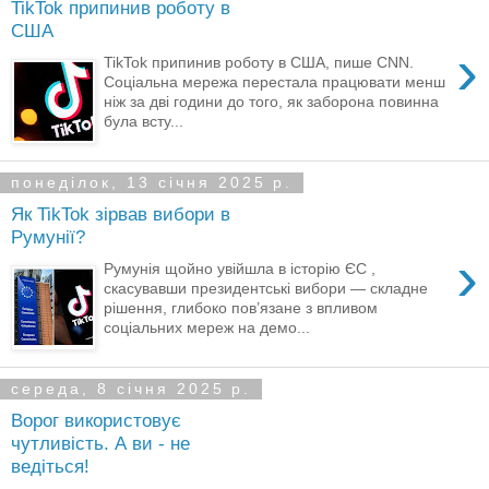
TikTok припинив роботу в
США
›
TikTok припинив роботу в США, пише CNN.
Соціальна мережа перестала працювати менш
ніж за дві години до того, як заборона повинна
була всту...
понеділок, 13 січня 2025 р.
Як TikTok зірвав вибори в
Румунії?
›
Румунія щойно увійшла в історію ЄС ,
скасувавши президентські вибори — складне
рішення, глибоко пов’язане з впливом
соціальних мереж на демо...
середа, 8 січня 2025 р.
Ворог використовує
чутливість. А ви - не
ведіться!