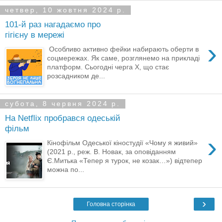
четвер, 10 жовтня 2024 р.
101-й раз нагадаємо про
гігієну в мережі
›
​​ Особливо активно фейки набирають оберти в
соцмережах. Як саме, розглянемо на прикладі
платформ. Сьогодні черга X, що стає
розсадником де...
субота, 8 червня 2024 р.
На Netflix пробрався одеській
фільм
›
Кінофільм Одеської кіностудії «Чому я живий»
(2021 р., реж. В. Новак, за оповіданням
Є.Митька «Тепер я турок, не козак…») відтепер
можна по...
›
Головна сторінка