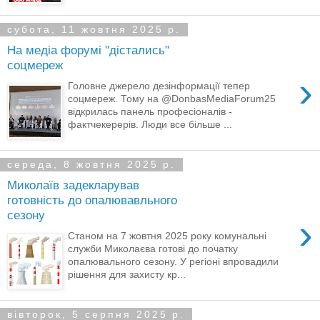
субота, 11 жовтня 2025 р.
На медіа форумі "дістались"
соцмереж
›
Головне джерело дезінформації тепер
соцмереж. Тому на @DonbasMediaForum25
відкрилась панель професіоналів -
фактчекерерів. Люди все більше ...
середа, 8 жовтня 2025 р.
Миколаїв задекларував
готовність до опалювавльного
сезону
›
Станом на 7 жовтня 2025 року комунальні
служби Миколаєва готові до початку
опалювального сезону. У регіоні впровадили
рішення для захисту кр...
вівторок, 5 серпня 2025 р.