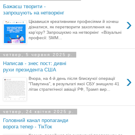
Бажаєш творити -
запрошують на нетворкінг
›
Цікавишся креативними професіями й хочеш
дізнатися, як перетворити захоплення на
кар’єру? Запрошуємо на нетворкінг «Візуальні
професії: SMM...
четвер, 5 червня 2025 р.
Написав - знес пост: дивні
рухи президента США
›
Вчора, на 4-й день після блискучої операції
"Павутина", в результаті якої СБУ знищило 41
літак стратегічної авіації РФ, Трамп вир...
четвер, 24 квітня 2025 р.
Головний канал пропаганди
ворога тепер - ТікТок