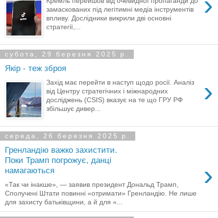
›
Кремль перейшов від очевидної пропаганди до
замаскованих під легітимні медіа інструментів
впливу. Дослідники викрили дві основні
стратегії,...
субота, 29 березня 2025 р.
Якір - теж зброя
›
Захід має перейти в наступ щодо росії. Аналіз
від Центру стратегічних і міжнародних
досліджень (CSIS) вказує на те що ГРУ РФ
збільшує дивер...
середа, 26 березня 2025 р.
Гренландію важко захистити.
Поки Трамп погрожує, данці
›
намагаються
«Так чи інакше», — заявив президент Дональд Трамп,
Сполучені Штати повинні «отримати» Гренландію. Не лише
для захисту батьківщини, а й для «...