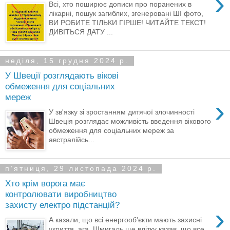
›
Всі, хто поширює дописи про поранених в
лікарні, пошук загиблих, згенеровані ШІ фото,
ВИ РОБИТЕ ТІЛЬКИ ГІРШЕ! ЧИТАЙТЕ ТЕКСТ!
ДИВІТЬСЯ ДАТУ ...
неділя, 15 грудня 2024 р.
У Швеції розглядають вікові
обмеження для соціальних
мереж
›
У зв'язку зі зростанням дитячої злочинності
Швеція розглядає можливість введення вікового
обмеження для соціальних мереж за
австралійсь...
пʼятниця, 29 листопада 2024 р.
Хто крім ворога має
контролювати виробництво
захисту електро підстанцій?
›
А казали, що всі енергооб'єкти мають захисні
укриття, ага. Шмигаль ще влітку казав, що все