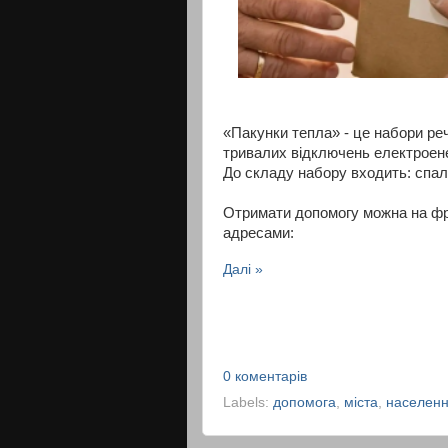
«Пакунки тепла» - це набори ре
тривалих відключень електроене
До складу набору входить: спал
Отримати допомогу можна на фро
адресами:
Далі »
0 коментарів
Labels:
допомога
,
міста
,
населен