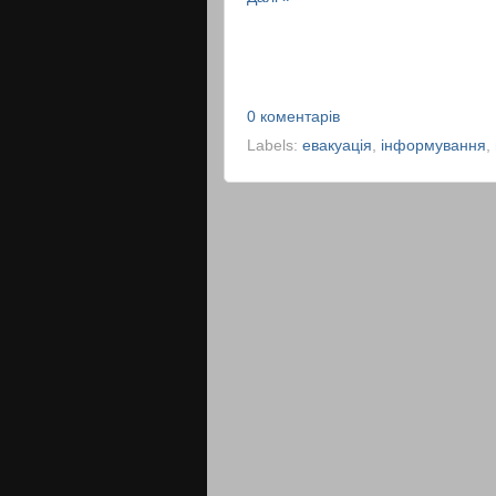
0 коментарів
Labels:
евакуація
,
інформування
,