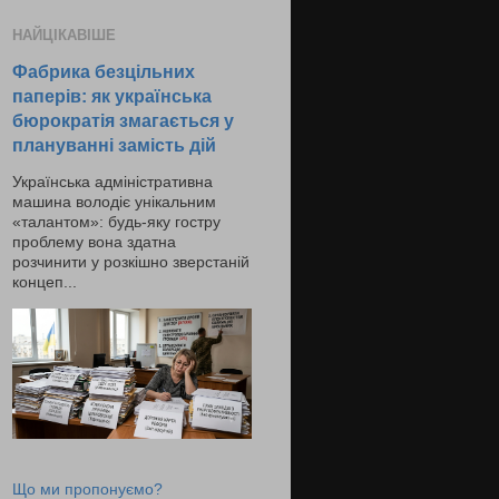
НАЙЦІКАВІШЕ
Фабрика безцільних
паперів: як українська
бюрократія змагається у
плануванні замість дій
Українська адміністративна
машина володіє унікальним
«талантом»: будь-яку гостру
проблему вона здатна
розчинити у розкішно зверстаній
концеп...
Що ми пропонуємо?