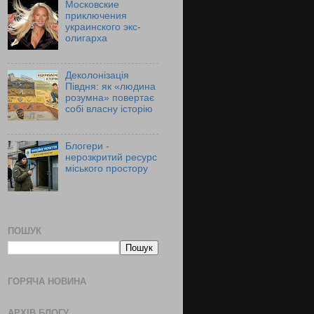
Московские
приключения
украинского экс-
олигарха
Деколонізація
Півдня: як «людина
розумна» повертає
собі власну історію
Блогери -
нерозкритий ресурс
міського простору
ПОШУК
ГОРЯЧА НОВИНА
АРХІВ БЛОГУ