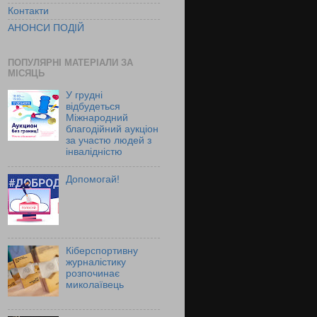
Контакти
АНОНСИ ПОДІЙ
ПОПУЛЯРНІ МАТЕРІАЛИ ЗА
МІСЯЦЬ
У грудні
відбудеться
Міжнародний
благодійний аукціон
за участю людей з
інвалідністю
Допомогай!
Кіберспортивну
журналістику
розпочинає
миколаївець