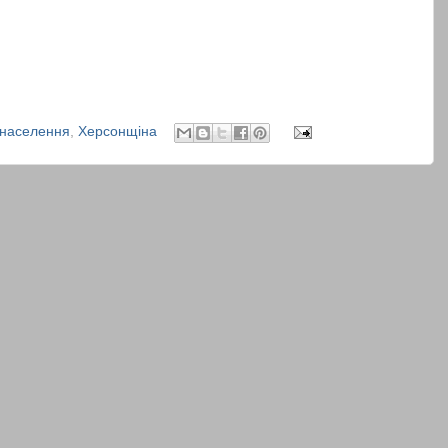
населення
,
Херсонщіна