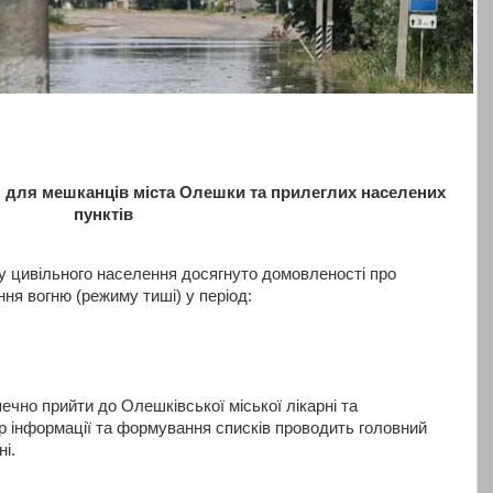
 для мешканців міста Олешки та прилеглих населених
пунктів
ду цивільного населення досягнуто домовленості про
я вогню (режиму тиші) у період:
чно прийти до Олешківської міської лікарні та
ір інформації та формування списків проводить головний
ні.