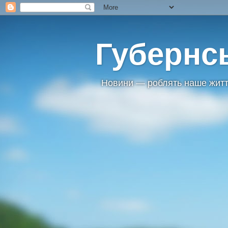
Губернс
Новини — роблять наше житт