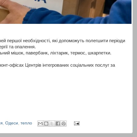
чей першої необхідності, які допоможуть полегшити періоди
ргії та опалення.
ьний мішок, павербанк, ліхтарик, термос, шкарпетки.
нт-офісах Центрів інтегрованих соціальних послуг за
ня
,
Одеси
,
тепло