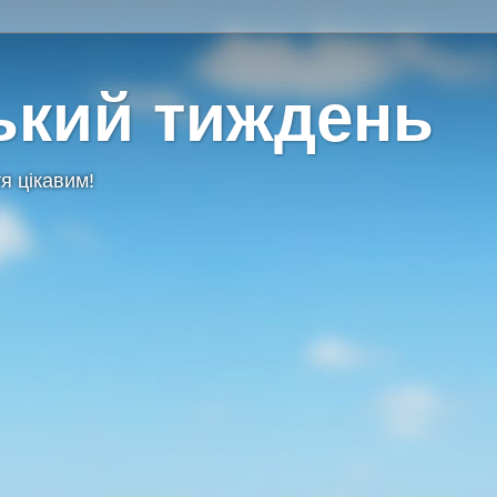
ький тиждень
я цікавим!