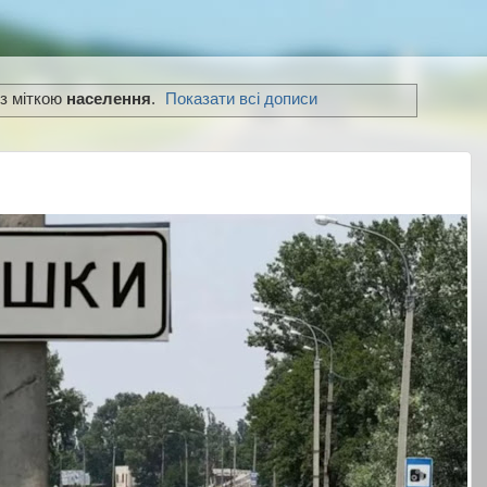
із міткою
населення
.
Показати всі дописи