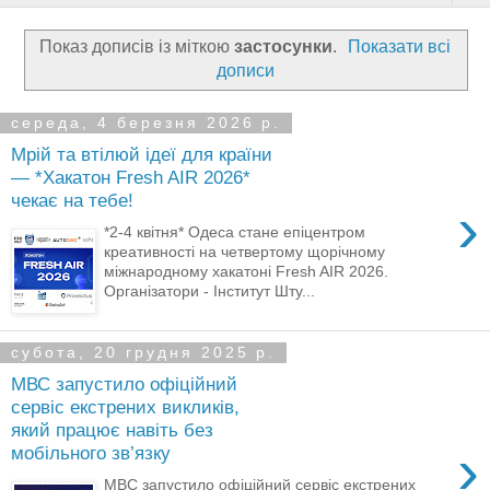
Показ дописів із міткою
застосунки
.
Показати всі
дописи
середа, 4 березня 2026 р.
Мрій та втілюй ідеї для країни
— *Хакатон Fresh AIR 2026*
чекає на тебе!
›
*2-4 квітня* Одеса стане епіцентром
креативності на четвертому щорічному
міжнародному хакатоні Fresh AIR 2026.
Організатори - Інститут Шту...
субота, 20 грудня 2025 р.
МВС запустило офіційний
сервіс екстрених викликів,
який працює навіть без
›
мобільного зв’язку
МВС запустило офіційний сервіс екстрених