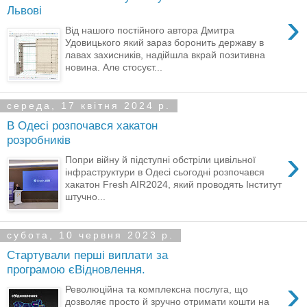
Львові
›
Від нашого постійного автора Дмитра
Удовицького який зараз боронить державу в
лавах захисників, надійшла вкрай позитивна
новина. Але стосуєт...
середа, 17 квітня 2024 р.
В Одесі розпочався хакатон
розробників
›
Попри війну й підступні обстріли цивільної
інфраструктури в Одесі сьогодні розпочався
хакатон Fresh AIR2024, який проводять Інститут
штучно...
субота, 10 червня 2023 р.
Стартували перші виплати за
програмою єВідновлення.
›
Революційна та комплексна послуга, що
дозволяє просто й зручно отримати кошти на