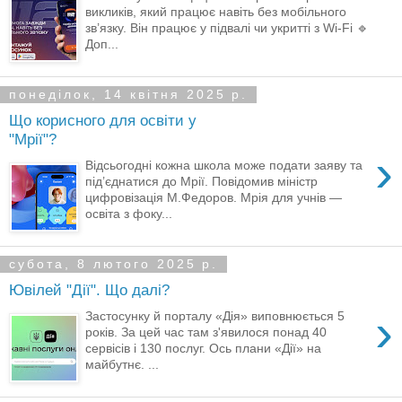
викликів, який працює навіть без мобільного
зв’язку. Він працює у підвалі чи укритті з Wi-Fi 🔹
Доп...
понеділок, 14 квітня 2025 р.
Що корисного для освіти у
"Мрії"?
›
Відсьогодні кожна школа може подати заяву та
під’єднатися до Мрії. Повідомив міністр
цифровізація М.Федоров. Мрія для учнів —
освіта з фоку...
субота, 8 лютого 2025 р.
Ювілей "Дії". Що далі?
›
Застосунку й порталу «Дія» виповнюється 5
років. За цей час там з'явилося понад 40
сервісів і 130 послуг. Ось плани «Дії» на
майбутнє. ...