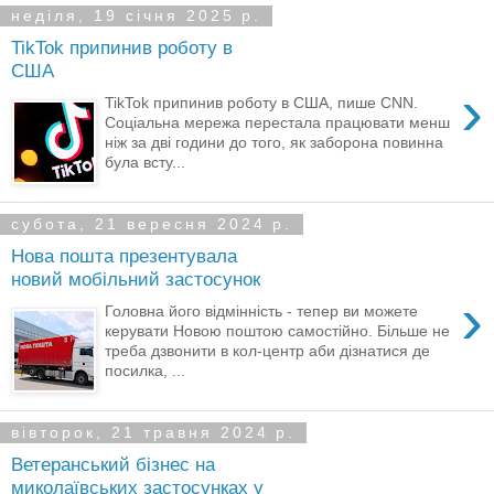
неділя, 19 січня 2025 р.
TikTok припинив роботу в
США
›
TikTok припинив роботу в США, пише CNN.
Соціальна мережа перестала працювати менш
ніж за дві години до того, як заборона повинна
була всту...
субота, 21 вересня 2024 р.
Нова пошта презентувала
новий мобільний застосунок
›
Головна його відмінність - тепер ви можете
керувати Новою поштою самостійно. Більше не
треба дзвонити в кол-центр аби дізнатися де
посилка, ...
вівторок, 21 травня 2024 р.
Ветеранський бізнес на
миколаївських застосунках у