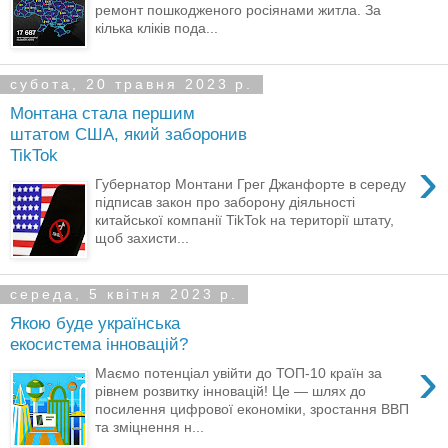
ремонт пошкодженого росіянами житла. За
кілька кліків пода...
субота, 20 травня 2023 р.
Монтана стала першим
штатом США, який заборонив
TikTok
›
Губернатор Монтани Грег Джанфорте в середу
підписав закон про заборону діяльності
китайської компанії TikTok на території штату,
щоб захисти...
середа, 5 квітня 2023 р.
Якою буде українська
екосистема інновацій?
›
Маємо потенціал увійти до ТОП-10 країн за
рівнем розвитку інновацій! Це — шлях до
посилення цифрової економіки, зростання ВВП
та зміцнення н...