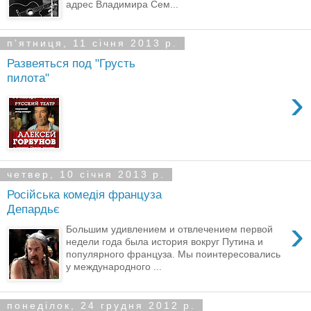
адрес Владимира Сем...
пʼятниця, 11 січня 2013 р.
Развеяться под "Грусть
пилота"
›
четвер, 10 січня 2013 р.
Російська комедія француза
Депардьє
›
Большим удивлением и отвлечением первой
недели года была история вокруг Путина и
популярного француза. Мы поинтересовались
у международного ...
понеділок, 24 грудня 2012 р.