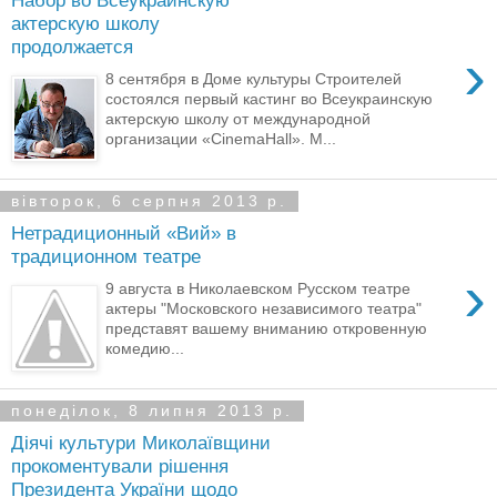
Набор во Всеукраинскую
актерскую школу
продолжается
›
8 сентября в Доме культуры Строителей
состоялся первый кастинг во Всеукраинскую
актерскую школу от международной
организации «CinemaHall». М...
вівторок, 6 серпня 2013 р.
Нетрадиционный «Вий» в
традиционном театре
›
9 августа в Николаевском Русском театре
актеры "Московского независимого театра"
представят вашему вниманию откровенную
комедию...
понеділок, 8 липня 2013 р.
Діячі культури Миколаївщини
прокоментували рішення
Президента України щодо