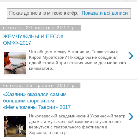
Показ дописів із міткою
актёр
.
Показати всі дописи
неділя, 20 серпня 2017 р.
ЖЕМЧУЖИНЫ И ПЕСОК
ОМКФ-2017
›
Что общего между Антониони, Тарковским и
Кирой Муратовой? Никогда бы не соединил
одной строкой три великих имени для мирового
кинематогр...
четвер, 25 травня 2017 р.
«Хазяин» оказался самым
большим сюрпризом
«Мельпомены Таврии» 2017
›
Николаевский академический Украинский театр
драмы и музыкальной комедии не успел ещё
вернуться с театрального фестиваля в
Херсоне, а наша р...