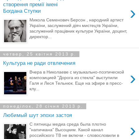
створення премії імені
›
Богдана Ступки
Микола Семенович Берсон , народний артист
України, заслужений діяч мистецтв України,
заслужений працівник культури України, доцент,
директор...
четвер, 25 квітня 2013 р.
Культура не ради отвлечения
›
Вчера в Николаеве с музыкально-поэтической
композицией "Дорога из стекла" выступили
Галя и Леся Тельнюк. Еще на эфире в пресс-
клу...
понеділок, 28 січня 2013 р.
Любимый шут эпохи застоя
›
С пятницы медиа среда была плотно
"напичкана" Высоцким. Какой канал
российского ТВ не включи - словословили в