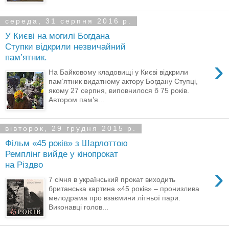
середа, 31 серпня 2016 р.
У Києві на могилі Богдана
Ступки відкрили незвичайний
пам’ятник.
›
На Байковому кладовищі у Києві відкрили
пам’ятник видатному актору Богдану Ступці,
якому 27 серпня, виповнилося б 75 років.
Автором пам’я...
вівторок, 29 грудня 2015 р.
Фільм «45 років» з Шарлоттою
Ремплінг вийде у кінопрокат
на Різдво
›
7 січня в український прокат виходить
британська картина «45 років» – пронизлива
мелодрама про взаємини літньої пари.
Виконавці голов...