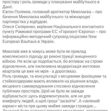
простору і роль громади у плануванні майбутнього в
Данії.
Євген Поляков, головний архітектор Миколаєва – про
бачення Миколаєва майбутнього та міжнародні
партнерства у відбудові.
Олеся Скляренко, керівник Національного контактного
пункту Рамкової програми ЄС «Горизонт Європа» – про
інформаційно-методичний супровід ініціативи New
European Bauhaus в Україні.
Миколаїв вже в чомусь може бути як приклад
комплексного підходу до реконструкції знищенного
війною. Не всім це подобається, бо впливає на строки
відновлення, але інклюзивна модернізація житлових
кварталів це вже не мрія - а дороговказ.
Роль громади, та консультації з місцевими фахівцями та
стейкхолдерами мають впливати на рішення влади,
місцевого самоврядування стосовно відновлення
публічних просторів. Щоб не було як завжди
відбувається: щось відремонтували, але не для
комфорту людей, а щоб гроші "засвоїти". А «зелений
каркас» міста при цьому майже завжди страждає...
До участі були залучені проєктні менеджери, архітектори,