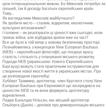
цією інтернаціональною мовою. Бо Миколаїв потребує як
грошей, так й досвіду багатьох європейських країн.
Тому...
Як виглядатиме Миколаїв майбутнього?
Як зробити місто – сталим, відкритим, екологічним,
культурно впізнаваним?
І головне – як реалізувати ці цінності вже сьогодні, коли
триває війна, але відбудова країни вже на часі?
Все це було в той вечір у новому безпечному просторі.
Познайомились з концепцією New European Bauhaus
(NEB) – європейської філософії, що поєднує красу,
сталість і спільність у плануванні міського розвитку.
Підходи NEB (українською: Нового Європейського
Баугаузу) можуть стати практичним інструментом для
створення нової якості життя в українських містах. Про
це розповідали європейці:
Хубберт Траммер, архітектор, член Круглого столу New
European Bauhaus при Єврокомісії що зосередився на
цінностях NEB та як вони формують архітектуру
відновлення.
Педер Бальтцер Нільсен, екс-міський архітектор
Ольборга (Данія) – доповів про демократизацію міського