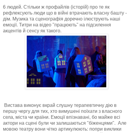
6 людей. Стільки ж профайлів (історій) про те як
рефлексують люди що в війні втрачають власну башту -
дім. Музика та сценографія доречно ілюструють наші
емоції. Титри на відео "працюють" на підсилення
акцентів й сенсу як такого.
Вистава виконує вкрай слушну терапевтичну дію в
першу чергу для тих, хто вимушені поїхати з власного
села, міста чи країни. Емоції впізнавані, бо майже всі
актори на сцені були чи залишаються "біженцями". Але
мовою театру вони чітко артикулюють: попри виклики