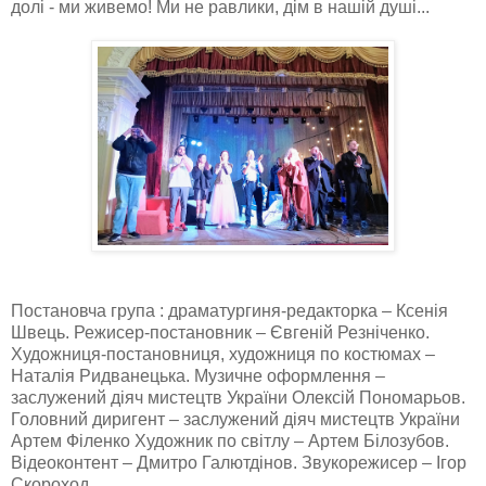
долі - ми живемо! Ми не равлики, дім в нашій душі...
Постановча група : драматургиня-редакторка – Ксенія
Швець. Режисер-постановник – Євгеній Резніченко.
Художниця-постановниця, художниця по костюмах –
Наталія Ридванецька. Музичне оформлення –
заслужений діяч мистецтв України Олексій Пономарьов.
Головний диригент – заслужений діяч мистецтв України
Артем Філенко Художник по світлу – Артем Білозубов.
Відеоконтент – Дмитро Галютдінов. Звукорежисер – Ігор
Скороход.