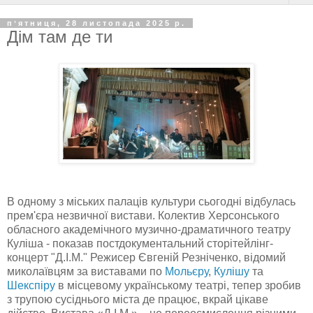
пʼятниця, 28 листопада 2025 р.
Дім там де ти
В одному з міських палаців культури сьогодні відбулась
прем'єра незвичної вистави. Колектив Херсонського
обласного академічного музично-драматичного театру
Куліша - показав постдокументальний сторітейлінг-
концерт "Д.І.М." Режисер Євгеній Резніченко, відомий
миколаївцям за виставами по
Мольєру
,
Кулішу
та
Шекспіру
в місцевому українському театрі, тепер зробив
з трупою сусіднього міста де працює, вкрай цікаве