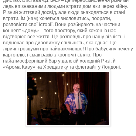
дійство. Вистава «Д.І.М.» – це переосмислення різними
ледь впізнаваними людьми втрати домівки через війну.
Різний
життєвий досвід, але люди знаходяться в стані
втрати. Їм (нам) хочеться висловитись, поорати,
розповісти свої історії. Вони розбирають на частини
концепт «дому» – того простору, який кожен із нас
відтворює все життя. Це розповідь про нашу різність і
водночас про дивовижну спільність, яка єднає. Це
ліричні роздуми про найважливіше! Про бабусину печену
картоплю, і смак раків з кропом і сіллю. Про
найатмосферніший бар у далекій холодній Ризі, й
«Арома Каву» на Хрещатику та флетвайт у Лондоні.