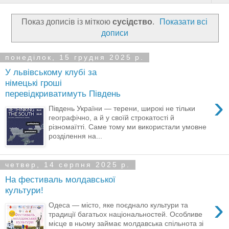
Показ дописів із міткою
сусідство
.
Показати всі
дописи
понеділок, 15 грудня 2025 р.
У львівському клубі за
німецькі гроші
перевідкриватимуть Південь
›
Південь України — терени, широкі не тільки
географічно, а й у своїй строкатості й
різномаїтті. Саме тому ми використали умовне
розділення на...
четвер, 14 серпня 2025 р.
На фестиваль молдавської
культури!
›
Одеса — місто, яке поєднало культури та
традиції багатьох національностей. Особливе
місце в ньому займає молдавська спільнота зі