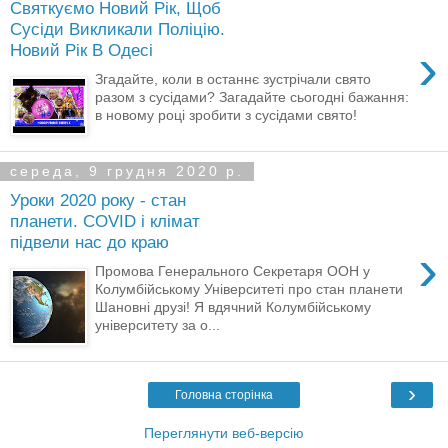
Святкуємо Новий Рік, Щоб
Сусіди Викликали Поліцію.
›
Новий Рік В Одесі
Згадайте, коли в останнє зустрічали свято
разом з сусідами? Загадайте сьогодні бажання:
в новому році зробити з сусідами свято!
середа, 9 грудня 2020 р.
Уроки 2020 року - стан
планети. COVID і клімат
підвели нас до краю
›
Промова Генерального Секретаря ООН у
Колумбійському Університеті про стан планети
Шановні друзі! Я вдячний Колумбійському
університету за о...
›
Головна сторінка
Переглянути веб-версію