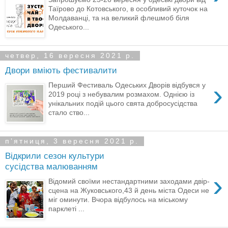
Таїрово до Котовського, в особливий куточок на
Молдаванці, та на великий флешмоб біля
Одеського...
четвер, 16 вересня 2021 р.
Двори вміють фестивалити
›
Перший Фестиваль Одеських Дворів відбувся у
2019 році з небувалим розмахом. Однією із
унікальних подій цього свята добросусідства
стало ство...
пʼятниця, 3 вересня 2021 р.
Відкрили сезон культури
сусідства малюванням
›
Відомий своїми нестандартними заходами двір-
сцена на Жуковського,43 й день міста Одеси не
міг оминути. Вчора відбулось на міському
парклеті ...