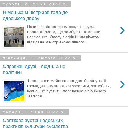
субота, 21 січня 2023 р.
Німецька міністр завітала до
одеського двору
›
Поки в країні за лісом сходять з ума
пропагандисти, що зомбують тамошнє
населення, Одесу з офіційним візитом
відвідала міністр економічного...
пʼятниця, 11 лютого 2022 р.
Справжні друзі - люди, а не
політики
›
Тепер, коли майже не щодня Україну та її
громадян намагаються захопити, загарбати,
кудись не пустити, переважно з північного
"залісся...
середа, 5 січня 2022 р.
Святкова зустріч одеських
практиків культури сусідства