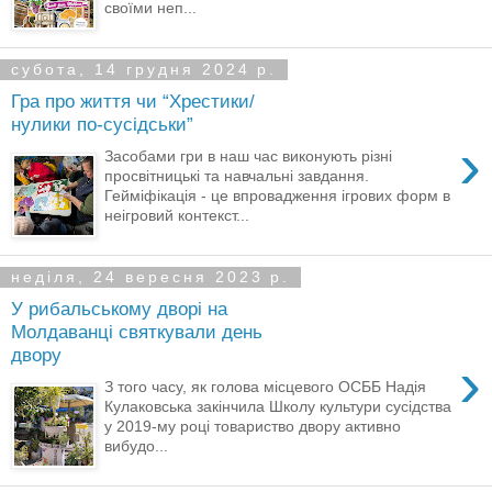
своїми неп...
субота, 14 грудня 2024 р.
Гра про життя чи “Хрестики/
нулики по-сусідськи”
›
Засобами гри в наш час виконують різні
просвітницькі та навчальні завдання.
Гейміфікація - це впровадження ігрових форм в
неігровий контекст...
неділя, 24 вересня 2023 р.
У рибальському дворі на
Молдаванці святкували день
двору
›
З того часу, як голова місцевого ОСББ Надія
Кулаковська закінчила Школу культури сусідства
у 2019-му році товариство двору активно
вибудо...