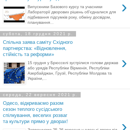
›
Випускники Базового курсу та учасники
Лабораторії дворових рішень об'єдналися для
підбивання підсумків року, обміну досвідом,
планування...
субота, 18 грудня 2021 р.
Спільна заява саміту Східного
партнерства: «Відновлення,
стійкість та реформи»
›
15 грудня у Брюсселі зустрілися голови держав
або урядів Республіки Вірменія, Республіки
Азербайджан, Грузії, Республіки Молдова та
України,...
середа, 22 вересня 2021 р.
Одесо, відкриваємо разом
сезон теплого сусідського
спілкування, веселих розваг
›
та культури прямо у дворах!
Запрошуємо 25-26 вересня у одеські двори від