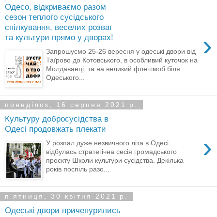
Одесо, відкриваємо разом
сезон теплого сусідського
спілкування, веселих розваг
›
та культури прямо у дворах!
Запрошуємо 25-26 вересня у одеські двори від
Таїрово до Котовського, в особливий куточок на
Молдаванці, та на великий флешмоб біля
Одеського...
понеділок, 16 серпня 2021 р.
Культуру добросусідства в
Одесі продовжать плекати
›
У розпал дуже незвичного літа в Одесі
відбулась стратегічна сесія громадського
проєкту Школи культури сусідства. Декілька
років поспіль разо...
пʼятниця, 30 квітня 2021 р.
Одеські двори причепурились