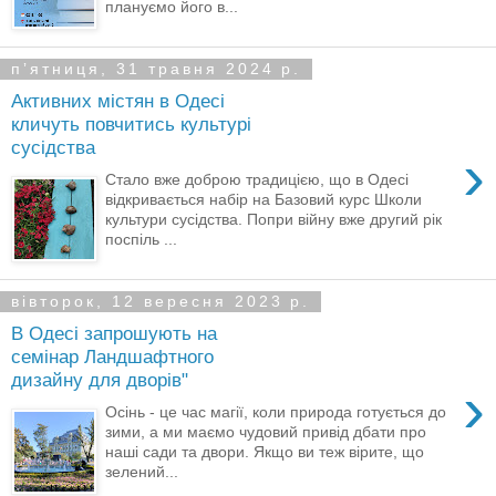
плануємо його в...
пʼятниця, 31 травня 2024 р.
Активних містян в Одесі
кличуть повчитись культурі
сусідства
›
Стало вже доброю традицією, що в Одесі
відкривається набір на Базовий курс Школи
культури сусідства. Попри війну вже другий рік
поспіль ...
вівторок, 12 вересня 2023 р.
В Одесі запрошують на
семінар Ландшафтного
дизайну для дворів"
›
Осінь - це час магії, коли природа готується до
зими, а ми маємо чудовий привід дбати про
наші сади та двори. Якщо ви теж вірите, що
зелений...