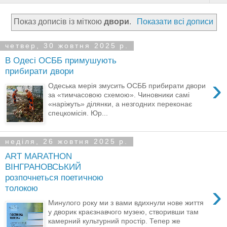
Показ дописів із міткою
двори
.
Показати всі дописи
четвер, 30 жовтня 2025 р.
В Одесі ОСББ примушують
прибирати двори
›
Одеська мерія змусить ОСББ прибирати двори
за «тимчасовою схемою». Чиновники самі
«наріжуть» ділянки, а незгодних переконає
спецкомісія. Юр...
неділя, 26 жовтня 2025 р.
ART MARATHON
ВІНГРАНОВСЬКИЙ
розпочнеться поетичною
›
толокою
Минулого року ми з вами вдихнули нове життя
у дворик краєзнавчого музею, створивши там
камерний культурний простір. Тепер же