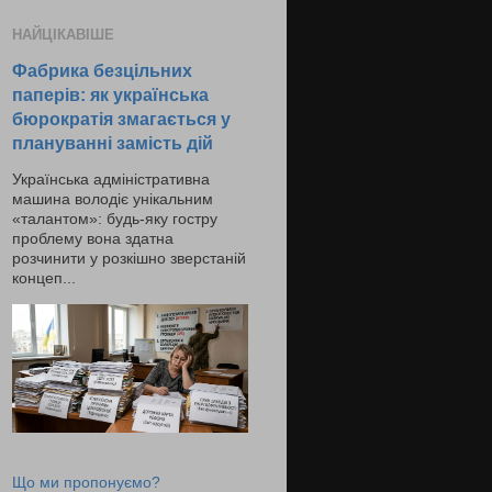
НАЙЦІКАВІШЕ
Фабрика безцільних
паперів: як українська
бюрократія змагається у
плануванні замість дій
Українська адміністративна
машина володіє унікальним
«талантом»: будь-яку гостру
проблему вона здатна
розчинити у розкішно зверстаній
концеп...
Що ми пропонуємо?