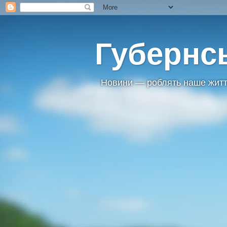
Губернс
Новини — роблять наше житт