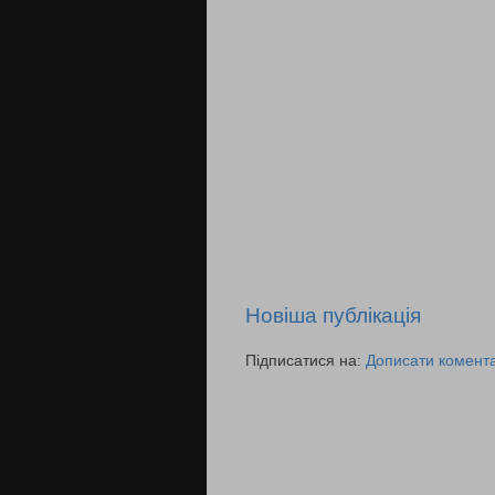
Новіша публікація
Підписатися на:
Дописати комента