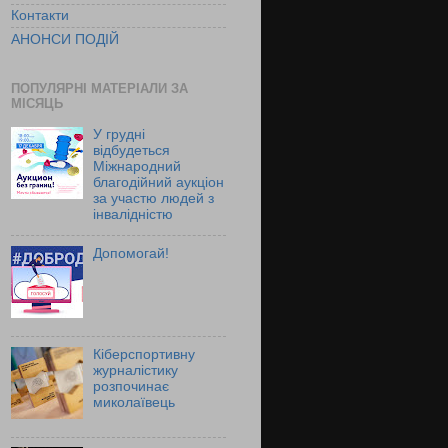
Контакти
АНОНСИ ПОДІЙ
ПОПУЛЯРНІ МАТЕРІАЛИ ЗА
МІСЯЦЬ
У грудні
відбудеться
Міжнародний
благодійний аукціон
за участю людей з
інвалідністю
Допомогай!
Кіберспортивну
журналістику
розпочинає
миколаївець