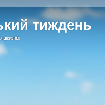
ький тиждень
я цікавим!