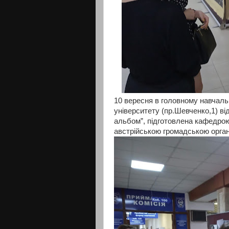
10 вересня в головному навчаль
університету (пр.Шевченко,1) в
альбом”, підготовлена кафедрою 
австрійською громадською орган