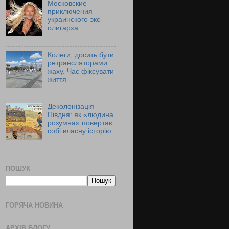
Московские
приключения
украинского экс-
олигарха
Колеги, досить бути
ретрансляторами
жаху. Час фіксувати
життя
Деколонізація
Півдня: як «людина
розумна» повертає
собі власну історію
ПОШУК
ГОРЯЧА НОВИНА
АРХІВ БЛОГУ