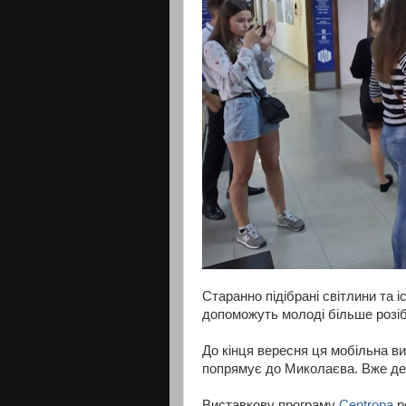
Старанно підібрані світлини та іс
допоможуть молоді більше розіб
До кінця вересня ця мобільна ви
попрямує до Миколаєва. Вже дем
Виставкову програму
Centropa
ро