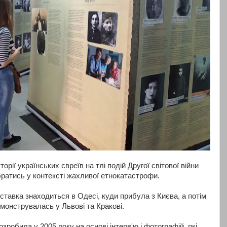
торії українських євреїв на тлі подій Другої світової війни
ратись у контексті жахливої етнокатастрофи.
ставка знаходиться в Одесі, куди прибула з Києва, а потім
онструвалась у Львові та Кракові.
зробила у 2005 року на основі інтерв'ю і фотографій, які