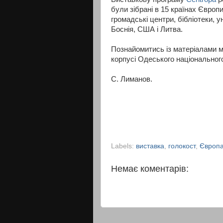
були зібрані в 15 країнах Європ
громадські центри, бібліотеки, у
Боснія, США і Литва.
Познайомитись із матеріалами м
корпусі Одеського національного
С. Лиманов.
Labels:
виставка
,
голокост
,
Європ
Немає коментарів: