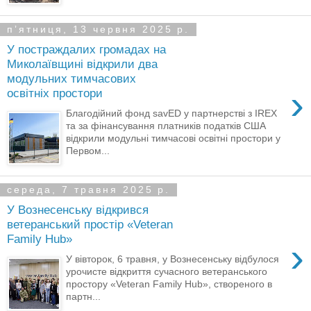
пʼятниця, 13 червня 2025 р.
У постраждалих громадах на
Миколаївщині відкрили два
модульних тимчасових
›
освітніх простори
Благодійний фонд savED у партнерстві з IREX
та за фінансування платників податків США
відкрили модульні тимчасові освітні простори у
Первом...
середа, 7 травня 2025 р.
У Вознесенську відкрився
ветеранський простір «Veteran
Family Hub»
›
У вівторок, 6 травня, у Вознесенську відбулося
урочисте відкриття сучасного ветеранського
простору «Veteran Family Hub», створеного в
партн...