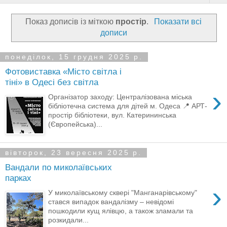
Показ дописів із міткою
простір
.
Показати всі
дописи
понеділок, 15 грудня 2025 р.
Фотовиставка «Місто світла і
тіні» в Одесі без світла
›
Організатор заходу: Централізована міська
бібліотечна система для дітей м. Одеса 📍 АРТ-
простір бібліотеки, вул. Катерининська
(Європейська)...
вівторок, 23 вересня 2025 р.
Вандали по миколаївських
парках
›
У миколаївському сквері "Манганарівському"
стався випадок вандалізму – невідомі
пошкодили кущ ялівцю, а також зламали та
розкидали...