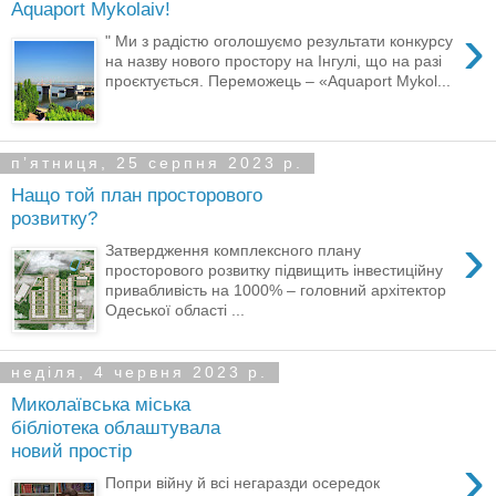
Aquaport Mykolaiv!
›
" Ми з радістю оголошуємо результати конкурсу
на назву нового простору на Інгулі, що на разі
проєктується. Переможець – «Aquaport Mykol...
пʼятниця, 25 серпня 2023 р.
Нащо той план просторового
розвитку?
›
Затвердження комплексного плану
просторового розвитку підвищить інвестиційну
привабливість на 1000% – головний архітектор
Одеської області ...
неділя, 4 червня 2023 р.
Миколаївська міська
бібліотека облаштувала
новий простір
›
Попри війну й всі негаразди осередок