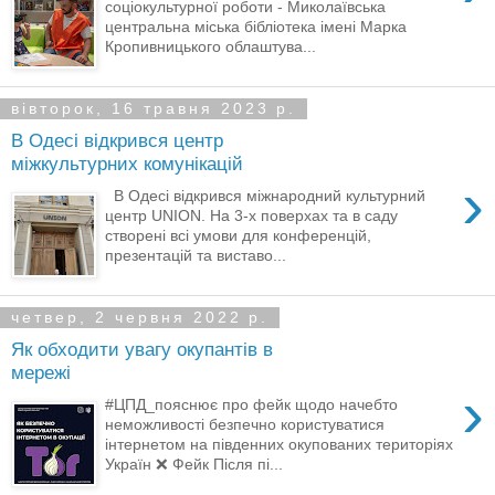
соціокультурної роботи - Миколаївська
центральна міська бібліотека імені Марка
Кропивницького облаштува...
вівторок, 16 травня 2023 р.
В Одесі відкрився центр
міжкультурних комунікацій
›
В Одесі відкрився міжнародний культурний
центр UNION. На 3-х поверхах та в саду
створені всі умови для конференцій,
презентацій та виставо...
четвер, 2 червня 2022 р.
Як обходити увагу окупантів в
мережі
›
#ЦПД_пояснює про фейк щодо начебто
неможливості безпечно користуватися
інтернетом на південних окупованих територіях
Україн ❌ Фейк Після пі...