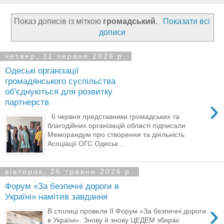
Показ дописів із міткою
громадський
.
Показати всі
дописи
четвер, 11 червня 2026 р.
Одеські організації
громадянського суспільства
об'єднуються для розвитку
›
партнерств
6 червня представники громадських та
благодійних організацій області підписали
Меморандум про створення та діяльність
Асоціації ОГС Одеськ...
вівторок, 26 травня 2026 р.
Форум «За безпечні дороги в
Україні» намітив завдання
›
В столиці провели ІІ Форум «За безпечні дороги
в Україні». Знову й знову ЦЕДЕМ збирає