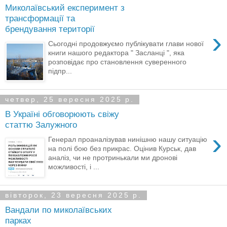
Миколаївський експеримент з
трансформації та
брендування території
›
Сьогодні продовжуємо публікувати глави нової
книги нашого редактора " Засланці ", яка
розповідає про становлення суверенного
підпр...
четвер, 25 вересня 2025 р.
В Україні обговорюють свіжу
статтю Залужного
›
Генерал проаналізував нинішню нашу ситуацію
на полі бою без прикрас. Оцінив Курськ, дав
аналіз, чи не протринькали ми дронові
можливості, і ...
вівторок, 23 вересня 2025 р.
Вандали по миколаївських
парках