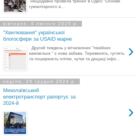
нещодавно провела тренінг в Одесі "Основи
гуманітарного а...
вівторок, 4 лютого 2025 р.
"Хвилювання" української
блогосфери за USAID марне
›
Другий тиждень у вітчизняних "пікейних
камізельок " є нова забава. Теревенять, гуглять
та поширюють плітки, чутки та дещиці інфо...
неділя, 29 грудня 2024 р.
Миколаївський
електротранспорт рапортує за
2024-й
›