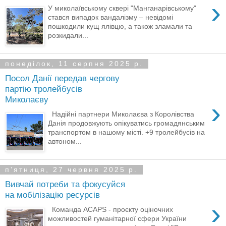
›
У миколаївському сквері "Манганарівському"
стався випадок вандалізму – невідомі
пошкодили кущ ялівцю, а також зламали та
розкидали...
понеділок, 11 серпня 2025 р.
Посол Данії передав чергову
партію тролейбусів
Миколаєву
›
Надійні партнери Миколаєва з Королівства
Данія продовжують опікуватись громадянським
транспортом в нашому місті. +9 тролейбусів на
автоном...
пʼятниця, 27 червня 2025 р.
Вивчай потреби та фокусуйся
на мобілізацію ресурсів
›
Команда ACAPS - проєкту оціночних
можливостей гуманітарної сфери України