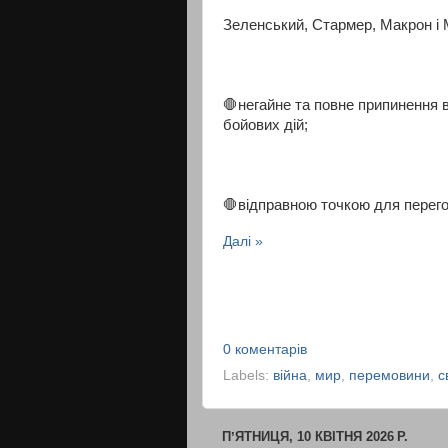
Зеленський, Стармер, Макрон і М
🛑негайне та повне припинення 
бойових дій;
🛑відправною точкою для перегов
Далі »
0 коментарів
Labels:
війна
,
мир
,
перемовини
,
с
ПʼЯТНИЦЯ, 10 КВІТНЯ 2026 Р.