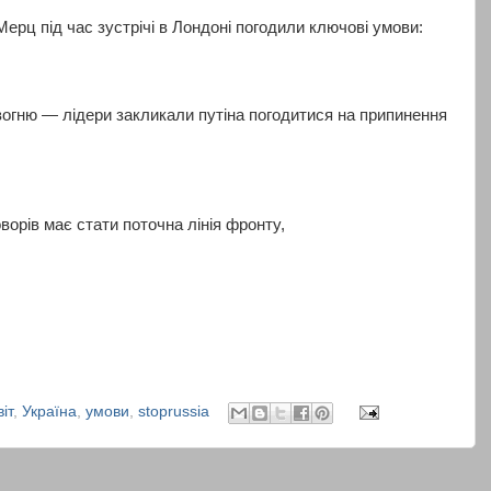
ерц під час зустрічі в Лондоні погодили ключові умови:
вогню — лідери закликали путіна погодитися на припинення
орів має стати поточна лінія фронту,
віт
,
Україна
,
умови
,
stoprussia