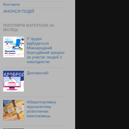
Контакти
АНОНСИ ПОДІЙ
ПОПУЛЯРНІ МАТЕРІАЛИ ЗА
МІСЯЦЬ
У грудні
відбудеться
Міжнародний
благодійний аукціон
за участю людей з
інвалідністю
Допомогай!
Кіберспортивну
журналістику
розпочинає
миколаївець