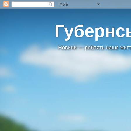
Губернс
Новини — роблять наше житт