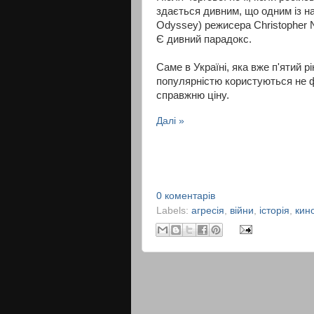
здається дивним, що одним із н
Odyssey) режисера Christopher N
Є дивний парадокс.
Саме в Україні, яка вже п'ятий 
популярністю користуються не фі
справжню ціну.
Далі »
0 коментарів
Labels:
агресія
,
війни
,
історія
,
кин