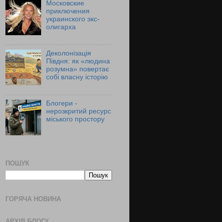
Московские
приключения
украинского экс-
олигарха
Деколонізація
Півдня: як «людина
розумна» повертає
собі власну історію
Блогери -
нерозкритий ресурс
міського простору
ПОШУК
ГОРЯЧА НОВИНА
АРХІВ БЛОГУ