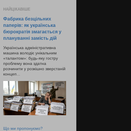
НАЙЦІКАВІШЕ
Фабрика безцільних
паперів: як українська
бюрократія змагається у
плануванні замість дій
Українська адміністративна
машина володіє унікальним
«талантом»: будь-яку гостру
проблему вона здатна
розчинити у розкішно зверстаній
концеп...
Що ми пропонуємо?