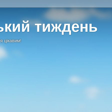
ький тиждень
я цікавим!