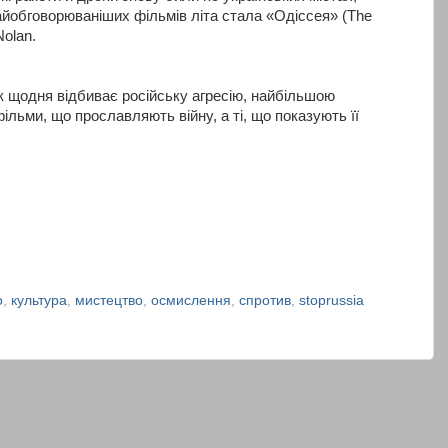
айобговорюваніших фільмів літа стала «Одіссея» (The
olan.
рік щодня відбиває російську агресію, найбільшою
льми, що прославляють війну, а ті, що показують її
о
,
культура
,
мистецтво
,
осмислення
,
спротив
,
stoprussia