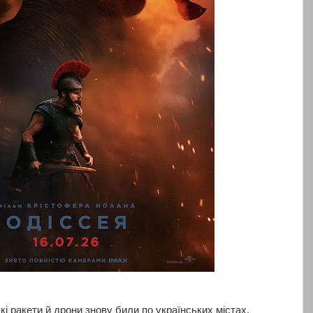
ькі ракети й дрони знову били по українських містах,