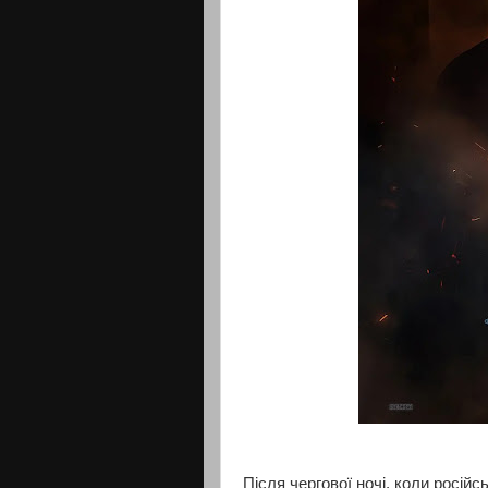
Після чергової ночі, коли російс