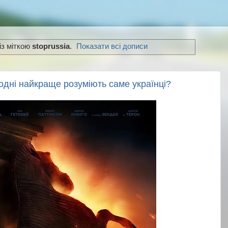
із міткою
stoprussia
.
Показати всі дописи
одні найкраще розуміють саме українці?